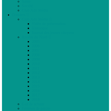
Santé
Société
Club Ado Média
Dossiers
Club Ado Média
Vidéo de présentation
Historique
Journal des jeunes citoyens
Rivière du Nord
2005
2006
2007
2008
2009
2010
2011
2012
2013
2014
2015
2016
2017
2018
Gaz de schiste
Femmes de parole