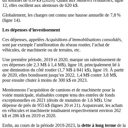
un sommet de 659 k$ (2020). Quant aux
Matières résiduelles
, ligne
12, elles oscillent aux alentours de 620 k$.
Globalement, les charges ont connu une hausse annuelle de 7,8 %
(ligne 14).
Les dépenses d’investissement
Ces dépenses, appelées
Acquisitions d’immobilisations consolidés
,
sont par exemple l’amélioration du réseau routier, l’achat de
véhicules, de machinerie ou de terrains, etc.
Une première période, 2019 et 2020, marque un ralentissement de
ces dépenses (de 2,3 M$ à 1,4 M$), ligne 18, principalement lié à
une diminution du côté routier (1,7 M$ à 841 k$), ligne 19. À partir
de 2020, elles bondissent jusqu’en 2022, 1,4 M$ contre 3,8 M$,
pour ensuite chuter à moins de 300 k$ en 2023.
Mentionnons l’acquisition de camions et de machinerie pour la
voirie municipale, réalisables compte tenu des entrées de fonds
exceptionnelles en 2021 (droits de mutation de 1,6 M$). Une
dépense de près de 955 k$ (lignes 20 et 21). Auparavant, les achats
en véhicules et machinerie totalisaient respectivement environ 262
k$ et 286 k$ en 2019 et 2020.
Enfin, au cours de la période 2019-2023, la
dette à long terme
de la