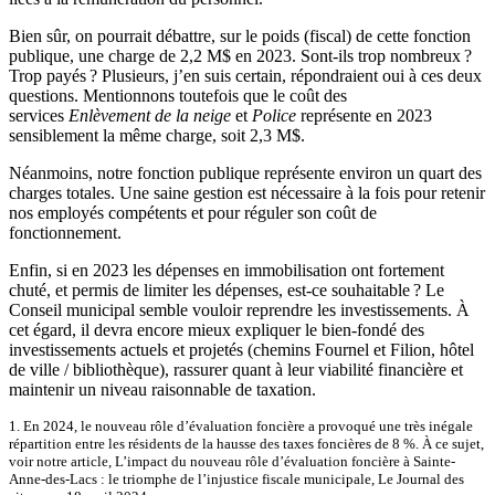
Bien sûr, on pourrait débattre, sur le poids (fiscal) de cette fonction
publique, une charge de 2,2 M$ en 2023. Sont-ils trop nombreux ?
Trop payés ? Plusieurs, j’en suis certain, répondraient oui à ces deux
questions. Mentionnons toutefois que le coût des
services
Enlèvement de la neige
et
Police
représente en 2023
sensiblement la même charge, soit 2,3 M$.
Néanmoins, notre fonction publique représente environ un quart des
charges totales. Une saine gestion est nécessaire à la fois pour retenir
nos employés compétents et pour réguler son coût de
fonctionnement.
Enfin, si en 2023 les dépenses en immobilisation ont fortement
chuté, et permis de limiter les dépenses, est-ce souhaitable ? Le
Conseil municipal semble vouloir reprendre les investissements. À
cet égard, il devra encore mieux expliquer le bien-fondé des
investissements actuels et projetés (chemins Fournel et Filion, hôtel
de ville / bibliothèque), rassurer quant à leur viabilité financière et
maintenir un niveau raisonnable de taxation.
1. En 2024, le nouveau rôle d’évaluation foncière a provoqué une très inégale
répartition entre les résidents de la hausse des taxes foncières de 8 %. À ce sujet,
voir notre article, L’impact du nouveau rôle d’évaluation foncière à Sainte-
Anne-des-Lacs : le triomphe de l’injustice fiscale municipale, Le Journal des