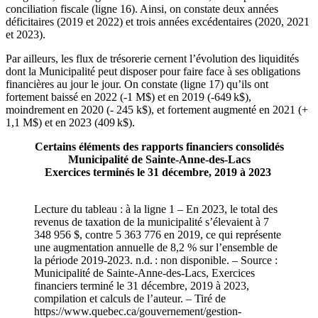
conciliation fiscale (ligne 16). Ainsi, on constate deux années
déficitaires (2019 et 2022) et trois années excédentaires (2020, 2021
et 2023).
Par ailleurs, les flux de trésorerie cernent l’évolution des liquidités
dont la Municipalité peut disposer pour faire face à ses obligations
financières au jour le jour. On constate (ligne 17) qu’ils ont
fortement baissé en 2022 (-1 M$) et en 2019 (-649 k$),
moindrement en 2020 (- 245 k$), et fortement augmenté en 2021 (+
1,1 M$) et en 2023 (409 k$).
Certains éléments des rapports financiers consolidés
Municipalité de Sainte-Anne-des-Lacs
Exercices terminés le 31 décembre, 2019 à 2023
Lecture du tableau : à la ligne 1 – En 2023, le total des
revenus de taxation de la municipalité s’élevaient à 7
348 956 $, contre 5 363 776 en 2019, ce qui représente
une augmentation annuelle de 8,2 % sur l’ensemble de
la période 2019-2023. n.d. : non disponible. – Source :
Municipalité de Sainte-Anne-des-Lacs, Exercices
financiers terminé le 31 décembre, 2019 à 2023,
compilation et calculs de l’auteur. – Tiré de
https://www.quebec.ca/gouvernement/gestion-