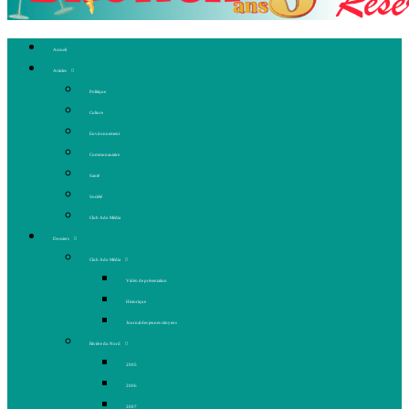
Accueil
Articles
Politique
Culture
Environnement
Communautaire
Santé
Société
Club Ado Média
Dossiers
Club Ado Média
Vidéo de présentation
Historique
Journal des jeunes citoyens
Rivière du Nord
2005
2006
2007