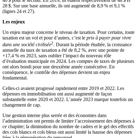
40 $ pour le second. En 2019, ils étaient respectivement de 48 $ et
28 $. Sur une base annuelle, ils ont augmenté de 8,9 % et 9,1 %
(lignes 24 et 27).
Les enjeux
Un enjeu majeur concerne le niveau de taxation. Pour certains, toute
taxation est un vol et pour d’autres, c’est le
prix à payer pour vivre
2
dans une société civilisée
. Durant la période étudiée, la croissance
annuelle du taux de taxation a été de 8,2 %, avec une pointe de
+17,4 % en 2023, sans oublier l’impact du nouveau rôle
d’évaluation municipale en 2024. Les comptes de taxes de plusieurs
ont alors bondi pour une deuxième année consécutive. En
conséquence, le contrôle des dépenses devient un enjeu
fondamental.
Celles-ci avaient progressé rapidement entre 2019 et 2022. Les
dépenses en immobilisation ont aussi augmenté de façon
substantielle entre 2020 et 2022. L’année 2023 marque toutefois un
changement de cap.
Une gestion interne plus serrée et des économies dans
l’administration ont permis de limiter l’accroissement des dépenses à
ce chapitre; la diminution du nombre de cadres et le gel des effectifs
des cols blancs et cols bleus ont aussi limité la hausse des dépenses
liées à la rémunération du personnel.