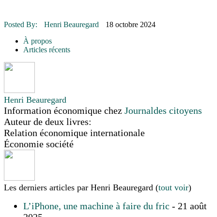
16 juillet 2026
|
Une Saint-Jean rassembleuse
16 juillet 2026
|
CULTURE
16 juillet 2026
|
POLITIQUE
Posted By:
Henri Beauregard
18 octobre 2024
16 juillet 2026
|
ENVIRONNEMENT
16 juillet 2026
|
COMMUNAUTAIRE
À propos
Articles récents
Henri Beauregard
Information économique
chez
Journaldes citoyens
Auteur de deux livres:
Relation économique internationale
Économie société
Les derniers articles par Henri Beauregard
(
tout voir
)
L’iPhone, une machine à faire du fric
- 21 août
2025