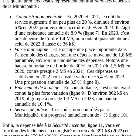
Les quatre premiers postes représentent environ 60 % des dépenses
de la Municipalité :
Administration générale
– En 2020 et 2021, le coût du
service augmente d’un peu plus de 20 %, diminue d’environ
6 % en 2022 pour ensuite s’accroître 2,6 % en 2023. Il s’agit
d’une croissance annuelle de 8,9 % (ligne 7). En 2023, c’est
une dépense de l’ordre 1,4 M$, un montant quasi identique à
celui de 2022 (hausse de 36 k$).
Voirie municipale
– Elle occupe une place importante dans
l’ensemble des charges, soit une dépense moyenne de 1,8 M$
par année, environ un cinquième des dépenses. Notons une
hausse importante de l’ordre de 30 % en 2021 (de 1,5 M$ en
2020, contre presque 2 M$ en 2021). Ces dépenses se
stabilisent en 2022 pour ensuite varier de +5,4 % en 2023.
Une progression annuelle de 8,5 % (ligne 8).
Enlèvement de la neige
– En sous-traitance, il est celui ayant
connu la plus forte variation (ligne 9). D’environ 862 k$ en
2019, il grimpe à près de 1,3 M$ en 2023, une hausse
annuelle de 10,4 %.
Service de police
– Ces coûts, non contrôlés par la
Municipalité, ont progressé annuellement de 4 % (ligne 10).
Enfin, la dépense liée à la
Sécurité incendie
, ligne 11, varie en
fonction des incidents et a enregistré un creux de 391 k$ (2022) et