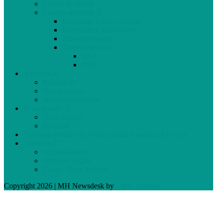
Liberté de presse
Cahiers spéciaux
Hommage à Élie Laroche
Hommage à Jean Laurin
10e anniversaire
Cahiers du Japon
2004
2005
À propos
Échéancier
Nos stagiaires
Nos collaborateurs
Nous joindre
Notre équipe
Publicité
Devenez membre de votre journal et assistez à l’AGA
Archives
Archives Web
Archives papier
Cahier Vivez Prévost
Copyright 2026 | MH Newsdesk by
MH Themes