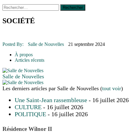
Rechercher :
14 octobre 2015
|
La course de boîtes à savon du club
Optimiste de Prévost
Le rendez-vous des bolides
SOCIÉTÉ
30 juin 2015
|
Fantaisie et créativité en mode jeunesse
16 juillet 2026
|
Une Saint-Jean rassembleuse
16 juillet 2026
|
CULTURE
16 juillet 2026
|
POLITIQUE
Posted By:
Salle de Nouvelles
21 septembre 2024
16 juillet 2026
|
ENVIRONNEMENT
16 juillet 2026
|
COMMUNAUTAIRE
À propos
Articles récents
Salle de Nouvelles
Les derniers articles par Salle de Nouvelles
(
tout voir
)
Une Saint-Jean rassembleuse
- 16 juillet 2026
CULTURE
- 16 juillet 2026
POLITIQUE
- 16 juillet 2026
Résidence Wilnor II