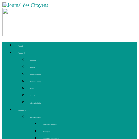
Accueil
Articles
Politique
Culture
Environnement
Communautaire
Santé
Société
Club Ado Média
Dossiers
Club Ado Média
Vidéo de présentation
Historique
Journal des jeunes citoyens