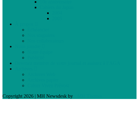
10e anniversaire
Cahiers du Japon
2004
2005
À propos
Échéancier
Nos stagiaires
Nos collaborateurs
Nous joindre
Notre équipe
Publicité
Devenez membre de votre journal et assistez à l’AGA
Archives
Archives Web
Archives papier
Cahier Vivez Prévost
Copyright 2026 | MH Newsdesk by
MH Themes