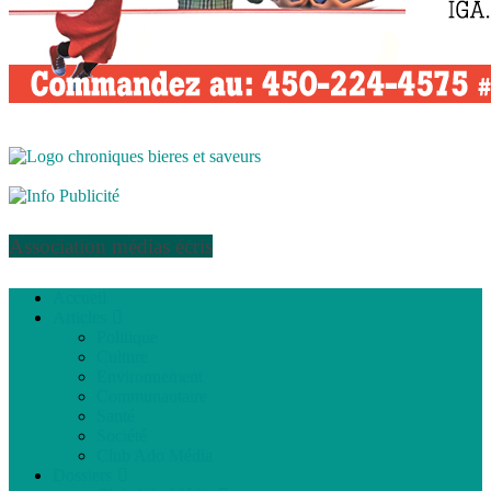
Association médias écris
Accueil
Articles
Politique
Culture
Environnement
Communautaire
Santé
Société
Club Ado Média
Dossiers