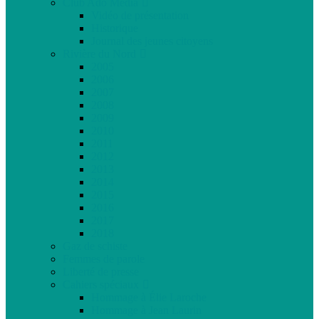
Club Ado Média
Vidéo de présentation
Historique
Journal des jeunes citoyens
Rivière du Nord
2005
2006
2007
2008
2009
2010
2011
2012
2013
2014
2015
2016
2017
2018
Gaz de schiste
Femmes de parole
Liberté de presse
Cahiers spéciaux
Hommage à Élie Laroche
Hommage à Jean Laurin