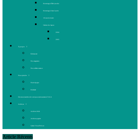
Hommage à Élie Laroche
Hommage à Jean Laurin
10e anniversaire
Cahiers du Japon
2004
2005
À propos
Échéancier
Nos stagiaires
Nos collaborateurs
Nous joindre
Notre équipe
Publicité
Devenez membre de votre journal et assistez à l’AGA
Archives
Archives Web
Archives papier
Cahier Vivez Prévost
Article Récents