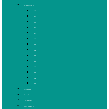
Rivière du Nord
2005
2006
2007
2008
2009
2010
2011
2012
2013
2014
2015
2016
2017
2018
Gaz de schiste
Femmes de parole
Liberté de presse
Cahiers spéciaux