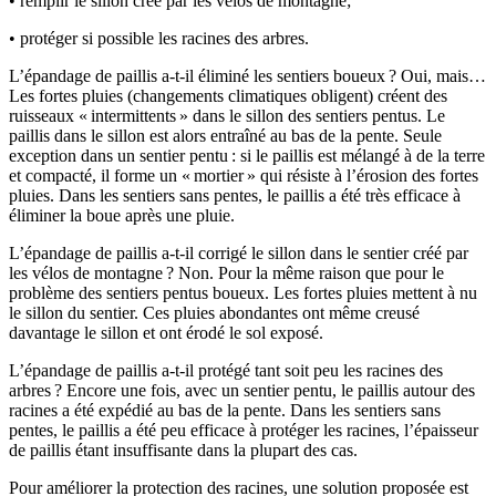
• remplir le sillon créé par les vélos de montagne;
• protéger si possible les racines des arbres.
L’épandage de paillis a-t-il éliminé les sentiers boueux ? Oui, mais…
Les fortes pluies (changements climatiques obligent) créent des
ruisseaux « intermittents » dans le sillon des sentiers pentus. Le
paillis dans le sillon est alors entraîné au bas de la pente. Seule
exception dans un sentier pentu : si le paillis est mélangé à de la terre
et compacté, il forme un « mortier » qui résiste à l’érosion des fortes
pluies. Dans les sentiers sans pentes, le paillis a été très efficace à
éliminer la boue après une pluie.
L’épandage de paillis a-t-il corrigé le sillon dans le sentier créé par
les vélos de montagne ? Non. Pour la même raison que pour le
problème des sentiers pentus boueux. Les fortes pluies mettent à nu
le sillon du sentier. Ces pluies abondantes ont même creusé
davantage le sillon et ont érodé le sol exposé.
L’épandage de paillis a-t-il protégé tant soit peu les racines des
arbres ? Encore une fois, avec un sentier pentu, le paillis autour des
racines a été expédié au bas de la pente. Dans les sentiers sans
pentes, le paillis a été peu efficace à protéger les racines, l’épaisseur
de paillis étant insuffisante dans la plupart des cas.
Pour améliorer la protection des racines, une solution proposée est