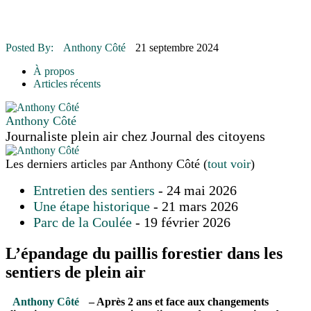
16 juillet 2026
|
POLITIQUE
16 juillet 2026
|
ENVIRONNEMENT
16 juillet 2026
|
COMMUNAUTAIRE
Posted By:
Anthony Côté
21 septembre 2024
14 octobre 2015
|
La course de boîtes à savon du club Optimiste
de Prévost
À propos
Le rendez-vous des bolides
Articles récents
Anthony Côté
Journaliste plein air
chez
Journal des citoyens
Les derniers articles par Anthony Côté
(
tout voir
)
Entretien des sentiers
- 24 mai 2026
Une étape historique
- 21 mars 2026
Parc de la Coulée
- 19 février 2026
L’épandage du paillis forestier dans les
sentiers de plein air
Anthony Côté
– Après 2 ans et face aux changements