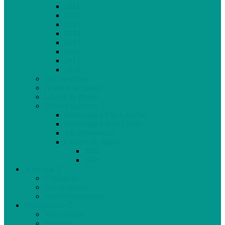
2011
2012
2013
2014
2015
2016
2017
2018
Gaz de schiste
Femmes de parole
Liberté de presse
Cahiers spéciaux
Hommage à Élie Laroche
Hommage à Jean Laurin
10e anniversaire
Cahiers du Japon
2004
2005
À propos
Échéancier
Nos stagiaires
Nos collaborateurs
Nous joindre
Notre équipe
Publicité