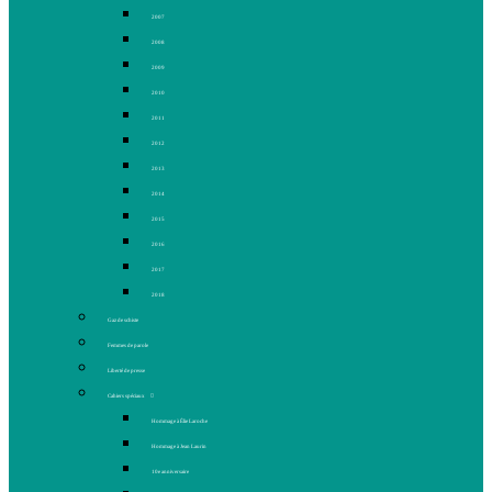
2007
2008
2009
2010
2011
2012
2013
2014
2015
2016
2017
2018
Gaz de schiste
Femmes de parole
Liberté de presse
Cahiers spéciaux
Hommage à Élie Laroche
Hommage à Jean Laurin
10e anniversaire