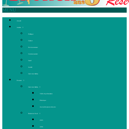
MENU
Accueil
Articles
Politique
Culture
Environnement
Communautaire
Santé
Société
Club Ado Média
Dossiers
Club Ado Média
Vidéo de présentation
Historique
Journal des jeunes citoyens
Rivière du Nord
2005
2006