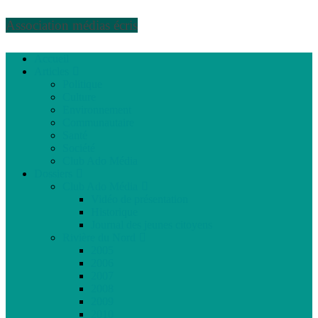
Association médias écris
Accueil
Articles
Politique
Culture
Environnement
Communautaire
Santé
Société
Club Ado Média
Dossiers
Club Ado Média
Vidéo de présentation
Historique
Journal des jeunes citoyens
Rivière du Nord
2005
2006
2007
2008
2009
2010