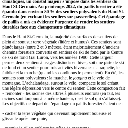
climatiques, un constat majeur s’impose dans les sentiers du
Haut St-Germain. Au printemps 2022, du paillis forestier a été
épandu dans environ 80 % des sentiers polyvalents du Haut St-
Germain (en excluant les sentiers sur passerelles). Cet épandage
de paillis a mis en évidence l’urgence de rendre les sentiers
durables face aux changements climatiques.
Dans le Haut St-Germain, la majorité des surfaces de sentiers de
plein air sont sur terre végétale (litière et humus). Ces sentiers sont
plutôt larges (entre 2 et 3 mètres), étant majoritairement d’anciens
chemins forestiers convertis en sentiers de ski de fond par le Centre
de ski de fond Gai-Luron, vers les années 1980. Cette largeur
permet deux sentiers à usages distincts en hiver, soit une piste de ski
de fond et un sentier pour trois activités hivernales : la raquette, le
fatbike et la marche (quand les conditions le permettent). En été, les
sentiers sont polyvalents : la marche, le
jogging
et le vélo de
montagne. L’achalandage, surtout le vélo, compacte le sol créant
une légère dépression vers le centre du sentier. Cette compaction fait
« remonter » les racines des arbres à plusieurs endroits (en fait, les
racines sont toujours à la même hauteur, c’est le sol qui s’affaisse).
Les objectifs de départ de l’épandage du paillis forestier étaient de :
• cacher la terre végétale qui devenait rapidement boueuse et
glissante après une pluie;