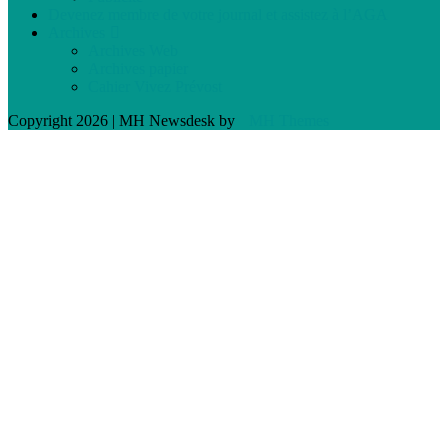
Devenez membre de votre journal et assistez à l’AGA
Archives
Archives Web
Archives papier
Cahier Vivez Prévost
Copyright 2026 | MH Newsdesk by
MH Themes