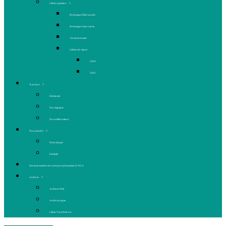
Cahiers spéciaux
Hommage à Élie Laroche
Hommage à Jean Laurin
10e anniversaire
Cahiers du Japon
2004
2005
À propos
Échéancier
Nos stagiaires
Nos collaborateurs
Nous joindre
Notre équipe
Publicité
Devenez membre de votre journal et assistez à l’AGA
Archives
Archives Web
Archives papier
Cahier Vivez Prévost