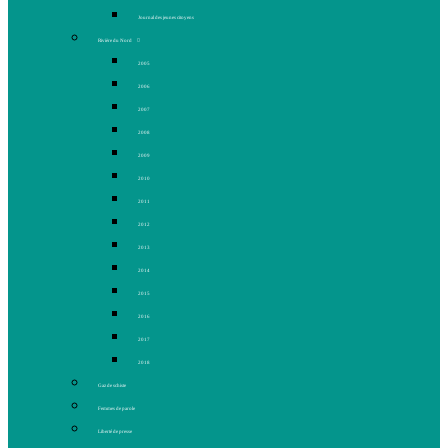
Journal des jeunes citoyens
Rivière du Nord
2005
2006
2007
2008
2009
2010
2011
2012
2013
2014
2015
2016
2017
2018
Gaz de schiste
Femmes de parole
Liberté de presse