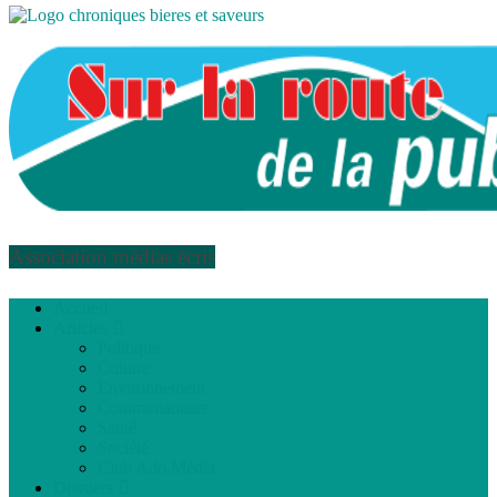
Association médias écris
Accueil
Articles
Politique
Culture
Environnement
Communautaire
Santé
Société
Club Ado Média
Dossiers