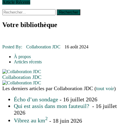
Article Récents
Rechercher :
30 juin 2015
|
Fantaisie et créativité en mode jeunesse
16 juillet 2026
|
Une Saint-Jean rassembleuse
16 juillet 2026
|
CULTURE
Votre bibliothèque
16 juillet 2026
|
POLITIQUE
16 juillet 2026
|
ENVIRONNEMENT
16 juillet 2026
|
COMMUNAUTAIRE
Posted By:
Collaboration JDC
16 août 2024
14 octobre 2015
|
La course de boîtes à savon du club Optimiste
de Prévost
À propos
Le rendez-vous des bolides
Articles récents
Collaboration JDC
Les derniers articles par Collaboration JDC
(
tout voir
)
Écho d’un sondage
- 16 juillet 2026
Qui est assis dans mon fauteuil?
- 16 juillet
2026
2
Vibrez au km
- 18 juin 2026