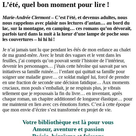
L’été, quel bon moment pour lire !
Marie-Andrée Clermont
– C’est l’été, et devenus adultes, nous
nous rappelons avec plaisir nos lectures d’antan… au bord du
lac, sur la montagne, en camping… ces romans qu’on dévorait,
parfois tard dans la nuit à la lueur d’une lampe de poche sous
les couvertures – hi hi hi !
Je n’ai jamais tant lu que pendant les étés de mon enfance au chalet
de ma grand-mère. Avec le bruit des vagues et le vent dans les
feuilles, j’ai compris qu’on pouvait sentir l’histoire de l’intérieur,
devenir les personnages… j’étais cette héroïne qui sauvait par ses
initiatives sa famille ruinée… l’enfant qui quittait sa famille pour
soigner une maladie grave… ce soldat malgré lui, forcé de prendre
en une fraction de seconde une décision fatidique… Aux moments
cruciaux, mon pouls s’emballait, je ne respirais plus, je vibrais
tellement que je repoussais la fin du livre… en inventant, après
chaque roman, un chapitre additionnel de longueur élastique… pour
me maintenir en lien avec ces émotions fortes. C’est à cette époque
que mon envie d’écrire s’est transformée en projet de vie.
Votre bibliothèque est là pour vous
Amour, aventure et passion