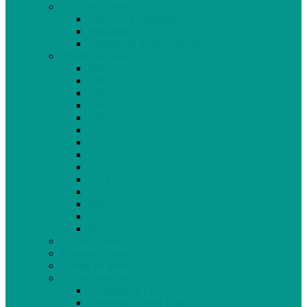
Club Ado Média
Vidéo de présentation
Historique
Journal des jeunes citoyens
Rivière du Nord
2005
2006
2007
2008
2009
2010
2011
2012
2013
2014
2015
2016
2017
2018
Gaz de schiste
Femmes de parole
Liberté de presse
Cahiers spéciaux
Hommage à Élie Laroche
Hommage à Jean Laurin