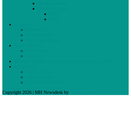
10e anniversaire
Cahiers du Japon
2004
2005
À propos
Échéancier
Nos stagiaires
Nos collaborateurs
Nous joindre
Notre équipe
Publicité
Devenez membre de votre journal et assistez à l’AGA
Archives
Archives Web
Archives papier
Cahier Vivez Prévost
Copyright 2026 | MH Newsdesk by
MH Themes