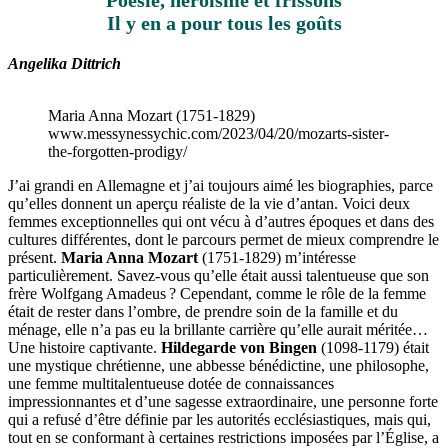
Poésie, héroïsme et frissons
Il y en a pour tous les goûts
Angelika Dittrich
Maria Anna Mozart (1751-1829)
www.messynessychic.com/2023/04/20/mozarts-sister-
the-forgotten-prodigy/
J’ai grandi en Allemagne et j’ai toujours aimé les biographies, parce
qu’elles donnent un aperçu réaliste de la vie d’antan. Voici deux
femmes exceptionnelles qui ont vécu à d’autres époques et dans des
cultures différentes, dont le parcours permet de mieux comprendre le
présent.
Maria Anna Mozart
(1751-1829) m’intéresse
particulièrement. Savez-vous qu’elle était aussi talentueuse que son
frère Wolfgang Amadeus ? Cependant, comme le rôle de la femme
était de rester dans l’ombre, de prendre soin de la famille et du
ménage, elle n’a pas eu la brillante carrière qu’elle aurait méritée…
Une histoire captivante.
Hildegarde von Bingen
(1098-1179) était
une mystique chrétienne, une abbesse bénédictine, une philosophe,
une femme multitalentueuse dotée de connaissances
impressionnantes et d’une sagesse extraordinaire, une personne forte
qui a refusé d’être définie par les autorités ecclésiastiques, mais qui,
tout en se conformant à certaines restrictions imposées par l’Église, a