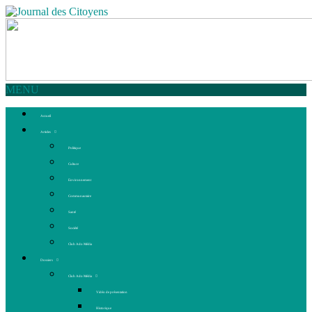
MENU
Accueil
Articles
Politique
Culture
Environnement
Communautaire
Santé
Société
Club Ado Média
Dossiers
Club Ado Média
Vidéo de présentation
Historique