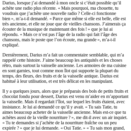
Darius, lorsque j’ai demandé à mon oncle si c’était possible qu’il
achète une radio plus récente. « Mais pourquoi, ma chouette, tu
voudrais que j’achète une nouvelle radio ? Celle-ci fonctionne
bien », m’a-t-il demandé. « Parce que même si elle est belle, elle est
très ancienne, et elle ne joue que de vieilles chansons. J’aimerais ça
écouter de la musique de maintenant des fois ! » que je lui ai
répondu. « Mais ce n’est pas l’âge de la radio qui fait l’âge des
chansons, mais le poste que l’on écoute, ma grande », m’a-t-il
expliqué.
Dernièrement, Darius m’a fait un commentaire semblable, qui m’a
rappelé cette histoire. J’aime beaucoup les antiquités et les choses
rétro, mais surtout la vaisselle ancienne. Les armoires de ma cuisine
en sont garnies, tout comme mon îlot qui supporte la plupart du
temps, des fleurs, des fruits et de la vaisselle antique. Darius est
habitué à leur utilisation, et est très délicat en les manipulant.
Il y a quelques jours, alors que je préparais des bols de petits fruits et
chocolat fondu pour dessert, Darius est venu m’aider en m’apportant
la vaisselle. Mais il regardait l’îlot, sur lequel les fruits étaient, avec
insistance. Je lui ai demandé ce qu’il y avait. « Tu sais Tatie, tu
aimes beaucoup acheter de la vaisselle ancienne. Mais est-ce que tu
achètes aussi de la vieille nourriture ? », me dit-il avec un air inquiet.
« Tu te demandes si j’achète de la nourriture fraîche ou un peu
expirée ? » que je lui demande. « Oui Tatie. » « Tu sais mon grand,