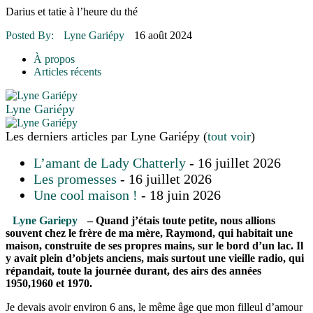
16 juillet 2026
|
Une Saint-Jean rassembleuse
Darius et tatie à l’heure du thé
16 juillet 2026
|
CULTURE
16 juillet 2026
|
POLITIQUE
Posted By:
Lyne Gariépy
16 août 2024
16 juillet 2026
|
ENVIRONNEMENT
16 juillet 2026
|
COMMUNAUTAIRE
À propos
Articles récents
Lyne Gariépy
Les derniers articles par Lyne Gariépy
(
tout voir
)
L’amant de Lady Chatterly
- 16 juillet 2026
Les promesses
- 16 juillet 2026
Une cool maison !
- 18 juin 2026
Lyne Gariepy
– Quand j’étais toute petite, nous allions
souvent chez le frère de ma mère, Raymond, qui habitait une
maison, construite de ses propres mains, sur le bord d’un lac. Il
y avait plein d’objets anciens, mais surtout une vieille radio, qui
répandait, toute la journée durant, des airs des années
1950,1960 et 1970.
Je devais avoir environ 6 ans, le même âge que mon filleul d’amour