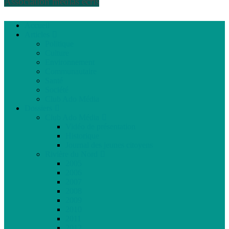
Association médias écris
Accueil
Articles
Politique
Culture
Environnement
Communautaire
Santé
Société
Club Ado Média
Dossiers
Club Ado Média
Vidéo de présentation
Historique
Journal des jeunes citoyens
Rivière du Nord
2005
2006
2007
2008
2009
2010
2011
2012