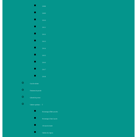
2008
2009
2010
2011
2012
2013
2014
2015
2016
2017
2018
Gaz de schiste
Femmes de parole
Liberté de presse
Cahiers spéciaux
Hommage à Élie Laroche
Hommage à Jean Laurin
10e anniversaire
Cahiers du Japon