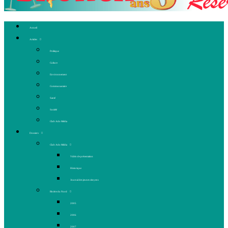
Accueil
Articles
Politique
Culture
Environnement
Communautaire
Santé
Société
Club Ado Média
Dossiers
Club Ado Média
Vidéo de présentation
Historique
Journal des jeunes citoyens
Rivière du Nord
2005
2006
2007