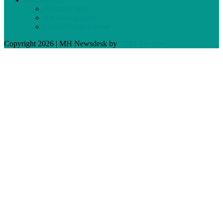
Archives Web
Archives papier
Cahier Vivez Prévost
Copyright 2026 | MH Newsdesk by
MH Themes