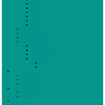
2013
2014
2015
2016
2017
2018
Gaz de schiste
Femmes de parole
Liberté de presse
Cahiers spéciaux
Hommage à Élie Laroche
Hommage à Jean Laurin
10e anniversaire
Cahiers du Japon
2004
2005
À propos
Échéancier
Nos stagiaires
Nos collaborateurs
Nous joindre
Notre équipe
Publicité
Devenez membre de votre journal et assistez à l’AGA
Archives