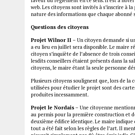
faveur du règlement en ce sens. Il est à note
web. Les citoyens sont invités à s’inscrire à l
nature des informations que chaque abonné s
Questions des citoyens
Projet Wilnor II –
Un citoyen demande si un
a eu lieu en juillet sera disponible. Le maire
citoyen s’inquiète de l’absence de trois conse
lesdits conseillers étaient présents dans la sal
citoyens, le maire étant la seule personne dé
Plusieurs citoyens soulignent que, lors de la co
utilisées pour étudier le projet sont des cart
produites incessamment.
Projet le Nordais –
Une citoyenne mentionne
au permis pour la première construction et 
deuxième édifice identique. Le maire indique q
tout a été fait selon les règles de l’art. Il m