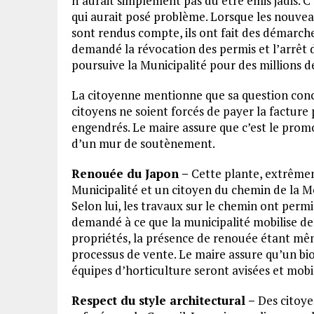
n’aurait simplement pas dû être émis jadis. C’
qui aurait posé problème. Lorsque les nouve
sont rendus compte, ils ont fait des démarche
demandé la révocation des permis et l’arrêt d
poursuive la Municipalité pour des millions d
La citoyenne mentionne que sa question conce
citoyens ne soient forcés de payer la facture 
engendrés. Le maire assure que c’est le prom
d’un mur de soutènement.
Renouée du Japon –
Cette plante, extrêmem
Municipalité et un citoyen du chemin de la Mo
Selon lui, les travaux sur le chemin ont permi
demandé à ce que la municipalité mobilise des
propriétés, la présence de renouée étant mêm
processus de vente. Le maire assure qu’un biol
équipes d’horticulture seront avisées et mobil
Respect du style architectural –
Des citoye