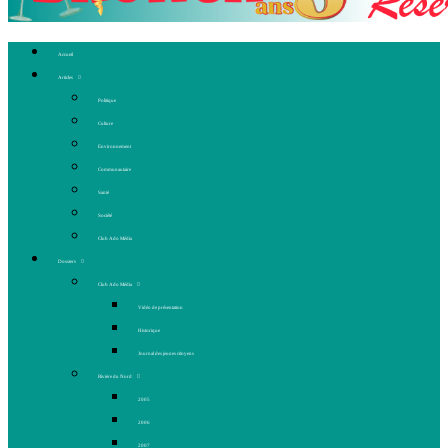
Accueil
Articles
Politique
Culture
Environnement
Communautaire
Santé
Société
Club Ado Média
Dossiers
Club Ado Média
Vidéo de présentation
Historique
Journal des jeunes citoyens
Rivière du Nord
2005
2006
2007