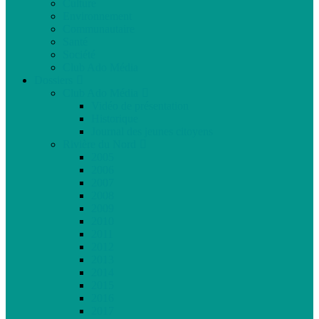
Culture
Environnement
Communautaire
Santé
Société
Club Ado Média
Dossiers
Club Ado Média
Vidéo de présentation
Historique
Journal des jeunes citoyens
Rivière du Nord
2005
2006
2007
2008
2009
2010
2011
2012
2013
2014
2015
2016
2017