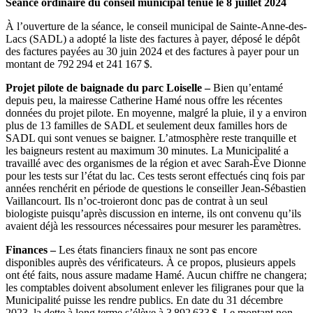
Séance ordinaire du conseil municipal tenue le 8 juillet 2024
À l’ouverture de la séance, le conseil municipal de Sainte-Anne-des-
Lacs (SADL) a adopté la liste des factures à payer, déposé le dépôt
des factures payées au 30 juin 2024 et des factures à payer pour un
montant de 792 294 et 241 167 $.
Projet pilote de baignade du parc Loiselle –
Bien qu’entamé
depuis peu, la mairesse Catherine Hamé nous offre les récentes
données du projet pilote. En moyenne, malgré la pluie, il y a environ
plus de 13 familles de SADL et seulement deux familles hors de
SADL qui sont venues se baigner. L’atmosphère reste tranquille et
les baigneurs restent au maximum 30 minutes. La Municipalité a
travaillé avec des organismes de la région et avec Sarah-Ève Dionne
pour les tests sur l’état du lac. Ces tests seront effectués cinq fois par
années renchérit en période de questions le conseiller Jean-Sébastien
Vaillancourt. Ils n’oc-troieront donc pas de contrat à un seul
biologiste puisqu’après discussion en interne, ils ont convenu qu’ils
avaient déjà les ressources nécessaires pour mesurer les paramètres.
Finances –
Les états financiers finaux ne sont pas encore
disponibles auprès des vérificateurs. À ce propos, plusieurs appels
ont été faits, nous assure madame Hamé. Aucun chiffre ne changera;
les comptables doivent absolument enlever les filigranes pour que la
Municipalité puisse les rendre publics. En date du 31 décembre
2023, la dette à long terme s’élève à 3 892 633 $. Le montant non