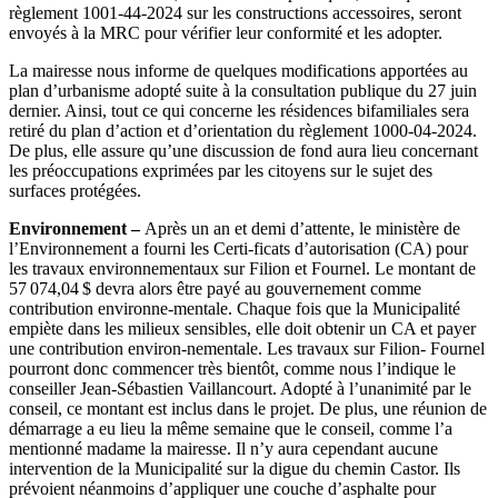
règlement 1001-44-2024 sur les constructions accessoires, seront
envoyés à la MRC pour vérifier leur conformité et les adopter.
La mairesse nous informe de quelques modifications apportées au
plan d’urbanisme adopté suite à la consultation publique du 27 juin
dernier. Ainsi, tout ce qui concerne les résidences bifamiliales sera
retiré du plan d’action et d’orientation du règlement 1000-04-2024.
De plus, elle assure qu’une discussion de fond aura lieu concernant
les préoccupations exprimées par les citoyens sur le sujet des
surfaces protégées.
Environnement –
Après un an et demi d’attente, le ministère de
l’Environnement a fourni les Certi-ficats d’autorisation (CA) pour
les travaux environnementaux sur Filion et Fournel. Le montant de
57 074,04 $ devra alors être payé au gouvernement comme
contribution environne-mentale. Chaque fois que la Municipalité
empiète dans les milieux sensibles, elle doit obtenir un CA et payer
une contribution environ-nementale. Les travaux sur Filion- Fournel
pourront donc commencer très bientôt, comme nous l’indique le
conseiller Jean-Sébastien Vaillancourt. Adopté à l’unanimité par le
conseil, ce montant est inclus dans le projet. De plus, une réunion de
démarrage a eu lieu la même semaine que le conseil, comme l’a
mentionné madame la mairesse. Il n’y aura cependant aucune
intervention de la Municipalité sur la digue du chemin Castor. Ils
prévoient néanmoins d’appliquer une couche d’asphalte pour