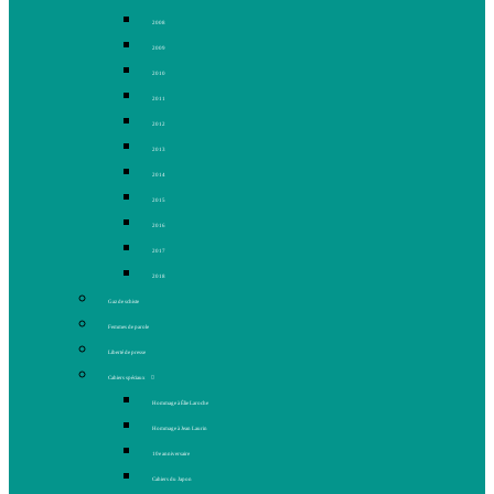
2008
2009
2010
2011
2012
2013
2014
2015
2016
2017
2018
Gaz de schiste
Femmes de parole
Liberté de presse
Cahiers spéciaux
Hommage à Élie Laroche
Hommage à Jean Laurin
10e anniversaire
Cahiers du Japon