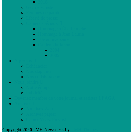
2018
Gaz de schiste
Femmes de parole
Liberté de presse
Cahiers spéciaux
Hommage à Élie Laroche
Hommage à Jean Laurin
10e anniversaire
Cahiers du Japon
2004
2005
À propos
Échéancier
Nos stagiaires
Nos collaborateurs
Nous joindre
Notre équipe
Publicité
Devenez membre de votre journal et assistez à l’AGA
Archives
Archives Web
Archives papier
Cahier Vivez Prévost
Copyright 2026 | MH Newsdesk by
MH Themes