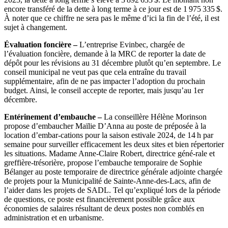
encore transféré de la dette à long terme à ce jour est de 1 975 335 $.
À noter que ce chiffre ne sera pas le même d’ici la fin de l’été, il est
sujet à changement.
Évaluation foncière –
L’entreprise Evinbec, chargée de
l’évaluation foncière, demande à la MRC de reporter la date de
dépôt pour les révisions au 31 décembre plutôt qu’en septembre. Le
conseil municipal ne veut pas que cela entraîne du travail
supplémentaire, afin de ne pas impacter l’adoption du prochain
budget. Ainsi, le conseil accepte de reporter, mais jusqu’au 1er
décembre.
Entérinement d’embauche –
La conseillère Hélène Morinson
propose d’embaucher Maïlie D’Anna au poste de préposée à la
location d’embar-cations pour la saison estivale 2024, de 14 h par
semaine pour surveiller efficacement les deux sites et bien répertorier
les situations. Madame Anne-Claire Robert, directrice géné-rale et
greffière-trésorière, propose l’embauche temporaire de Sophie
Bélanger au poste temporaire de directrice générale adjointe chargée
de projets pour la Municipalité de Sainte-Anne-des-Lacs, afin de
l’aider dans les projets de SADL. Tel qu’expliqué lors de la période
de questions, ce poste est financièrement possible grâce aux
économies de salaires résultant de deux postes non comblés en
administration et en urbanisme.