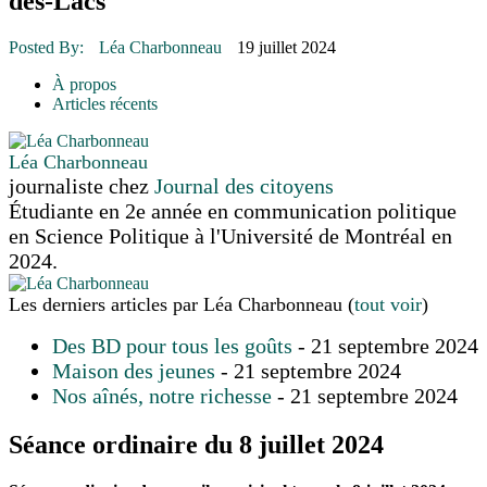
des-Lacs
16 juillet 2026
|
Une Saint-Jean rassembleuse
16 juillet 2026
|
CULTURE
16 juillet 2026
|
POLITIQUE
Posted By:
Léa Charbonneau
19 juillet 2024
16 juillet 2026
|
ENVIRONNEMENT
16 juillet 2026
|
COMMUNAUTAIRE
À propos
Articles récents
Léa Charbonneau
journaliste
chez
Journal des citoyens
Étudiante en 2e année en communication politique
en Science Politique à l'Université de Montréal en
2024.
Les derniers articles par Léa Charbonneau
(
tout voir
)
Des BD pour tous les goûts
- 21 septembre 2024
Maison des jeunes
- 21 septembre 2024
Nos aînés, notre richesse
- 21 septembre 2024
Séance ordinaire du 8 juillet 2024