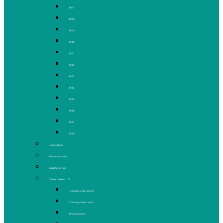
2007
2008
2009
2010
2011
2012
2013
2014
2015
2016
2017
2018
Gaz de schiste
Femmes de parole
Liberté de presse
Cahiers spéciaux
Hommage à Élie Laroche
Hommage à Jean Laurin
10e anniversaire