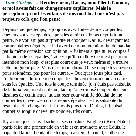
Lyne Gariepy
– Dernièrement, Darius, mon filleul d’amour,
et moi avons fait des changements capillaires. Mais la
perception qu’ont les enfants de nos modifications n’est pas
toujours celle que l’on pense.
Depuis quelque temps, je jonglais avec l’idée de me couper les
cheveux sous les épaules, après les avoir eus longs depuis toute
petite. Ne voulant pas surprendre et choquer Darius, devançant les
commentaires négatifs, je l’ai averti de mon intention, lui demandant
par la même occasion son opinion. « J’aimerais que tu les coupes à
la hauteur de tes épaules, Tatie », qu’il me dit. « Ce n’est pas mon
intention mon loup, c’est plus court que je veux même si je trouve
cette longueur jolie. Mais c’est mon choix. On se coupe les cheveux
pour soi-même, pas pour les autres. » Quelques jours plus tard,
j’entreprends donc de me couper les cheveux moi-même au carré
sous les épaules. Une fois la coupe terminée, je n’étais pas satisfaite
de la longueur, me disant que, tant qu’à avoir osé couper plusieurs
dizaines de centimètres, autant oser pour vrai. Je décidai de me
couper les cheveux en un carré aux épaules. Je fus satisfaite du
résultat et du changement. Un mois plus tard, Darius, lui, faisait
couper sa longue chevelure bouclée, très court.
Il y a quelques jours, Darius et ses cousines Brigitte et Rose étaient
partis faire une promenade en vélo et en trottinette avec Louis, le
papa de Darius. Pendant ce temps, ma sœur, Chantal, Catherine, la