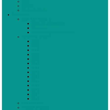
Santé
Société
Club Ado Média
Dossiers
Club Ado Média
Vidéo de présentation
Historique
Journal des jeunes citoyens
Rivière du Nord
2005
2006
2007
2008
2009
2010
2011
2012
2013
2014
2015
2016
2017
2018
Gaz de schiste
Femmes de parole