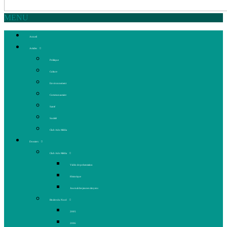
MENU
Accueil
Articles
Politique
Culture
Environnement
Communautaire
Santé
Société
Club Ado Média
Dossiers
Club Ado Média
Vidéo de présentation
Historique
Journal des jeunes citoyens
Rivière du Nord
2005
2006