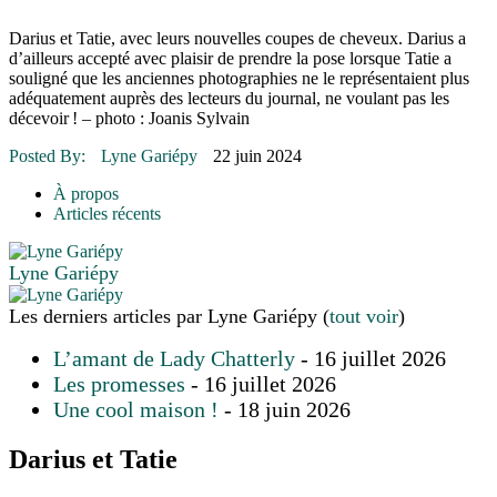
16 juillet 2026
|
POLITIQUE
16 juillet 2026
|
ENVIRONNEMENT
Darius et Tatie, avec leurs nouvelles coupes de cheveux. Darius a
16 juillet 2026
|
COMMUNAUTAIRE
d’ailleurs accepté avec plaisir de prendre la pose lorsque Tatie a
souligné que les anciennes photographies ne le représentaient plus
14 octobre 2015
|
La course de boîtes à savon du club Optimiste
adéquatement auprès des lecteurs du journal, ne voulant pas les
de Prévost
décevoir ! – photo : Joanis Sylvain
Le rendez-vous des bolides
Posted By:
Lyne Gariépy
22 juin 2024
À propos
Articles récents
Lyne Gariépy
Les derniers articles par Lyne Gariépy
(
tout voir
)
L’amant de Lady Chatterly
- 16 juillet 2026
Les promesses
- 16 juillet 2026
Une cool maison !
- 18 juin 2026
Darius et Tatie