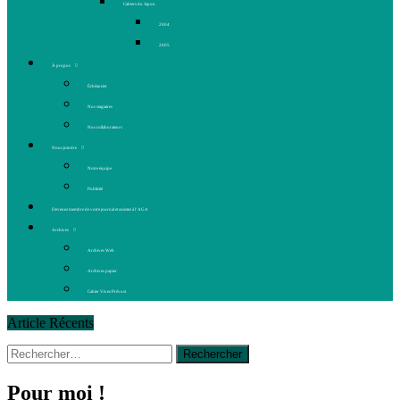
Cahiers du Japon
2004
2005
À propos
Échéancier
Nos stagiaires
Nos collaborateurs
Nous joindre
Notre équipe
Publicité
Devenez membre de votre journal et assistez à l’AGA
Archives
Archives Web
Archives papier
Cahier Vivez Prévost
Article Récents
Rechercher :
30 juin 2015
|
Fantaisie et créativité en mode jeunesse
16 juillet 2026
|
Une Saint-Jean rassembleuse
16 juillet 2026
|
CULTURE
Pour moi !