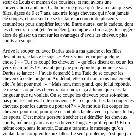
sœur de Louis et maman des cousines, et moi avions une
conversation capillaire. Catherine me glisse qu’elle aimerait que ses
filles, âgées de 9 et 7 ans, aux très longs cheveux qui n’ont jamais
été coupés, choisissent de se les faire raccourcir de plusieurs
centimètres pour simplifier leur vie. Entre autres, car la cadette, dont
les cheveux frisent (et s’emmêlent), rechigne au brossage. Je suggère
alors de glisser un mot sur les avantages d’avoir les cheveux plus
courts au souper.
Arrive le souper, et, avec Darius assis à ma gauche et les filles
devant moi, je lance le sujet : « Avez-vous remarqué quelque
chose ? » « Tu t’es coupé les cheveux ! » qu’elles disent en cœur, les
yeux écarquillés ! Et avant que j’aie pu répondre quoique ce soit,
Darius se lance : « J’avais demandé à ma Tatie de se couper les
cheveux à cette longueur. Au début, elle a dit non, mais finalement,
elle l’a fait pour moi ! » « Mais non, mon grand, que je lui réponds,
je me suis coupé les cheveux pour moi, et ça adonne que c’est la
longueur que tu voulais. On se coupe les cheveux pour soi-même,
pas pour les autres. Tu te souviens ? Est-ce que tu t’es fait couper les
cheveux pour les autres ou pour toi ? » « Je me suis fait couper les
cheveux pour moi, pour que ce soit plus facile avec la piscine, le lac,
les sports. C’est moins
gossant
à sécher et à démêler, les cheveux
courts, même si j’aimais mes cheveux longs. » qu’il répond ! Et du
même coup, sans le savoir, Darius a transmis le message qu’on
voulait faire comprendre aux filles. Le seul problème, c’est que j’ai