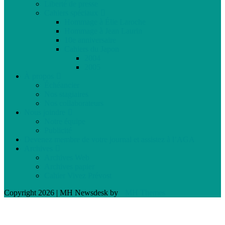
Liberté de presse
Cahiers spéciaux
Hommage à Élie Laroche
Hommage à Jean Laurin
10e anniversaire
Cahiers du Japon
2004
2005
À propos
Échéancier
Nos stagiaires
Nos collaborateurs
Nous joindre
Notre équipe
Publicité
Devenez membre de votre journal et assistez à l’AGA
Archives
Archives Web
Archives papier
Cahier Vivez Prévost
Copyright 2026 | MH Newsdesk by
MH Themes