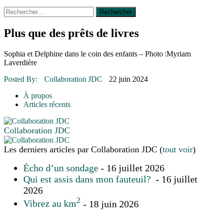
Rechercher :
14 octobre 2015
|
La course de boîtes à savon du club
Optimiste de Prévost
Le rendez-vous des bolides
Plus que des prêts de livres
30 juin 2015
|
Fantaisie et créativité en mode jeunesse
16 juillet 2026
|
Une Saint-Jean rassembleuse
Sophia et Delphine dans le coin des enfants – Photo :Myriam
16 juillet 2026
|
CULTURE
Laverdière
16 juillet 2026
|
POLITIQUE
16 juillet 2026
|
ENVIRONNEMENT
Posted By:
Collaboration JDC
22 juin 2024
16 juillet 2026
|
COMMUNAUTAIRE
À propos
Articles récents
Collaboration JDC
Les derniers articles par Collaboration JDC
(
tout voir
)
Écho d’un sondage
- 16 juillet 2026
Qui est assis dans mon fauteuil?
- 16 juillet
2026
2
Vibrez au km
- 18 juin 2026