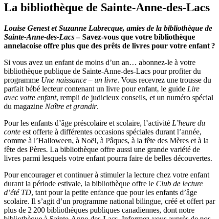
La bibliothèque de Sainte-Anne-des-Lacs
Louise Genest et Suzanne Labrecque, amies de la bibliothèque de
Sainte-Anne-des-Lacs
– Savez-vous que votre bibliothèque
annelacoise offre plus que des prêts de livres pour votre enfant ?
Si vous avez un enfant de moins d’un an… abonnez-le à votre
bibliothèque publique de Sainte-Anne-des-Lacs pour profiter du
programme
Une naissance – un livre
. Vous recevrez une trousse du
parfait bébé lecteur contenant un livre pour enfant, le guide
Lire
avec votre enfant
, rempli de judicieux conseils, et un numéro spécial
du magazine
Naître et grandir
.
Pour les enfants d’âge préscolaire et scolaire, l’activité
L’heure du
conte
est offerte à différentes occasions spéciales durant l’année,
comme à l’Halloween, à Noël, à Pâques, à la fête des Mères et à la
fête des Pères. La bibliothèque offre aussi une grande variété de
livres parmi lesquels votre enfant pourra faire de belles découvertes.
Pour encourager et continuer à stimuler la lecture chez votre enfant
durant la période estivale, la bibliothèque offre le
Club de lecture
d’été TD
, tant pour la petite enfance que pour les enfants d’âge
scolaire. Il s’agit d’un programme national bilingue, créé et offert par
plus de 2 200 bibliothèques publiques canadiennes, dont notre
bibliothèque à Sainte-Anne-des-Lacs. Informez-vous auprès de nos