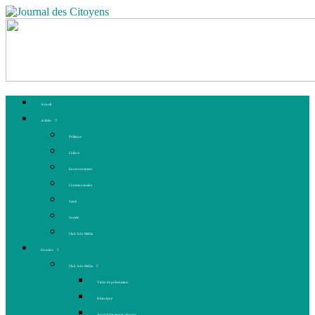
Accueil
Articles
Politique
Culture
Environnement
Communautaire
Santé
Société
Club Ado Média
Dossiers
Club Ado Média
Vidéo de présentation
Historique
Journal des jeunes citoyens