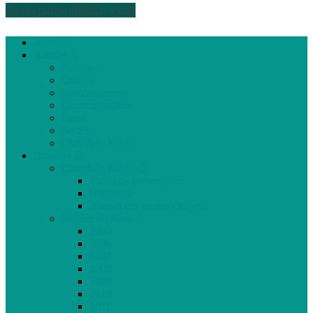
Association médias écris
Accueil
Articles
Politique
Culture
Environnement
Communautaire
Santé
Société
Club Ado Média
Dossiers
Club Ado Média
Vidéo de présentation
Historique
Journal des jeunes citoyens
Rivière du Nord
2005
2006
2007
2008
2009
2010
2011