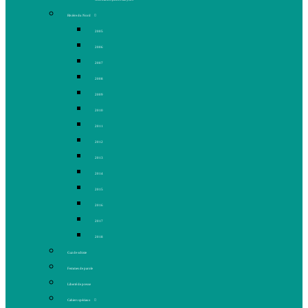
Rivière du Nord
2005
2006
2007
2008
2009
2010
2011
2012
2013
2014
2015
2016
2017
2018
Gaz de schiste
Femmes de parole
Liberté de presse
Cahiers spéciaux