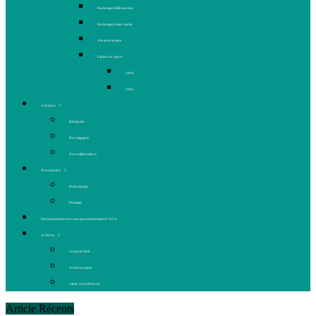
Hommage à Élie Laroche
Hommage à Jean Laurin
10e anniversaire
Cahiers du Japon
2004
2005
À propos
Échéancier
Nos stagiaires
Nos collaborateurs
Nous joindre
Notre équipe
Publicité
Devenez membre de votre journal et assistez à l’AGA
Archives
Archives Web
Archives papier
Cahier Vivez Prévost
Article Récents