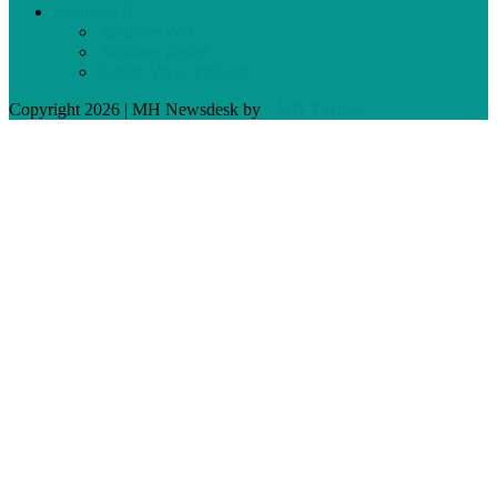
Archives
Archives Web
Archives papier
Cahier Vivez Prévost
Copyright 2026 | MH Newsdesk by
MH Themes