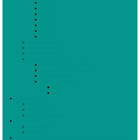
2012
2013
2014
2015
2016
2017
2018
Gaz de schiste
Femmes de parole
Liberté de presse
Cahiers spéciaux
Hommage à Élie Laroche
Hommage à Jean Laurin
10e anniversaire
Cahiers du Japon
2004
2005
À propos
Échéancier
Nos stagiaires
Nos collaborateurs
Nous joindre
Notre équipe
Publicité
Devenez membre de votre journal et assistez à l’AGA