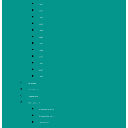
2007
2008
2009
2010
2011
2012
2013
2014
2015
2016
2017
2018
Gaz de schiste
Femmes de parole
Liberté de presse
Cahiers spéciaux
Hommage à Élie Laroche
Hommage à Jean Laurin
10e anniversaire