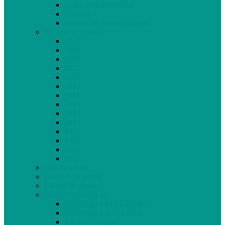
Vidéo de présentation
Historique
Journal des jeunes citoyens
Rivière du Nord
2005
2006
2007
2008
2009
2010
2011
2012
2013
2014
2015
2016
2017
2018
Gaz de schiste
Femmes de parole
Liberté de presse
Cahiers spéciaux
Hommage à Élie Laroche
Hommage à Jean Laurin
10e anniversaire