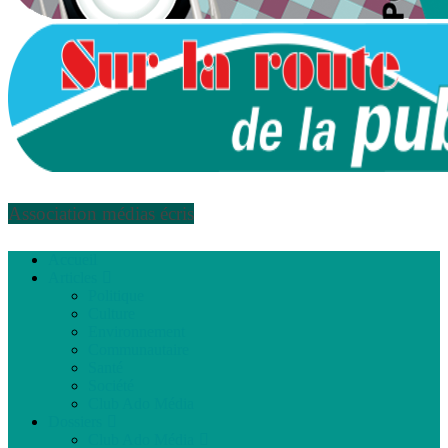
Association médias écris
Accueil
Articles
Politique
Culture
Environnement
Communautaire
Santé
Société
Club Ado Média
Dossiers
Club Ado Média