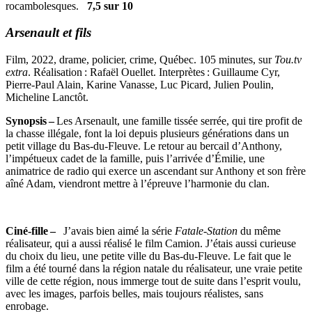
rocambolesques.
7,5 sur 10
Arsenault et fils
Film, 2022, drame, policier, crime, Québec. 105 minutes, sur
Tou.tv
extra
. Réalisation : Rafaël Ouellet. Interprètes : Guillaume Cyr,
Pierre-Paul Alain, Karine Vanasse, Luc Picard, Julien Poulin,
Micheline Lanctôt.
Synopsis –
Les Arsenault, une famille tissée serrée, qui tire profit de
la chasse illégale, font la loi depuis plusieurs générations dans un
petit village du Bas-du-Fleuve. Le retour au bercail d’Anthony,
l’impétueux cadet de la famille, puis l’arrivée d’Émilie, une
animatrice de radio qui exerce un ascendant sur Anthony et son frère
aîné Adam, viendront mettre à l’épreuve l’harmonie du clan.
Ciné-fille –
J’avais bien aimé la série
Fatale-Station
du même
réalisateur, qui a aussi réalisé le film Camion. J’étais aussi curieuse
du choix du lieu, une petite ville du Bas-du-Fleuve. Le fait que le
film a été tourné dans la région natale du réalisateur, une vraie petite
ville de cette région, nous immerge tout de suite dans l’esprit voulu,
avec les images, parfois belles, mais toujours réalistes, sans
enrobage.