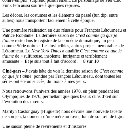
contre-emploi, surprend positivement. Le personnage de Pier-Luc
Funk fera aussi sourire à quelques reprises.
Les décors, les costumes et les éléments du passé (fun dip, entre
autres) nous transportent facilement à cette époque.
Une première réalisation en duo réussie pour François Létourneau et
Patrice Robitaille. La dernière saison de
C’est comme ça que je
t’aime
reste dans le registre de la comédie dramatique, un peu
comme Série noire et Les invincibles, autres projets mémorables de
Létourneau. Le
New York Times
a qualifié
C’est comme ça que je
t’aime
de « sulfureuse, insolente, intrigante et terriblement
amusante ». Et je suis tout à fait d’accord !
8 sur 10
Ciné-gars –
J’avais hâte de voir la dernière saison de
C’est comme
ça que je t’aime
, pondue par François Létourneau, dont toutes les
séries ont été un succès, du moins à mes yeux.
Nous retrouvons l’univers des années 1970, en plein pendant les
Olympiques de 1976, permettant quelques beaux clins d’œil sur
l’évolution des mœurs.
Marilyn Castonguay (Huguette) nous dévoile une nouvelle facette
de son jeu, la douceur d’une mère au foyer, loin de son œil de tigre.
Une saison pleine de revirements et d’histoires