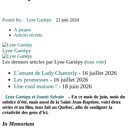
16 juillet 2026
|
ENVIRONNEMENT
16 juillet 2026
|
COMMUNAUTAIRE
14 octobre 2015
|
La course de boîtes à savon du club Optimiste
Posted By:
Lyne Gariépy
22 juin 2024
de Prévost
À propos
Le rendez-vous des bolides
Articles récents
Lyne Gariépy
Les derniers articles par Lyne Gariépy
(
tout voir
)
L’amant de Lady Chatterly
- 16 juillet 2026
Les promesses
- 16 juillet 2026
Une cool maison !
- 18 juin 2026
Lyne Gariepy et Joanis Sylvain
– En ce mois de juin, mois du
solstice d’été, mais aussi de la Saint-Jean-Baptiste, voici deux
séries et un film, tous fait au Québec, afin de souligner la
créativité des gens d’ici.
In Memoriam