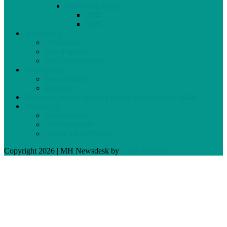
Cahiers du Japon
2004
2005
À propos
Échéancier
Nos stagiaires
Nos collaborateurs
Nous joindre
Notre équipe
Publicité
Devenez membre de votre journal et assistez à l’AGA
Archives
Archives Web
Archives papier
Cahier Vivez Prévost
Copyright 2026 | MH Newsdesk by
MH Themes