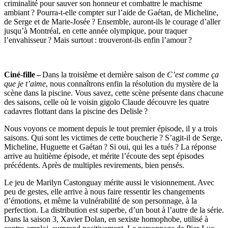
criminalité pour sauver son honneur et combattre le machisme
ambiant ? Pourra-t-elle compter sur l’aide de Gaétan, de Micheline,
de Serge et de Marie-Josée ? Ensemble, auront-ils le courage d’aller
jusqu’à Montréal, en cette année olympique, pour traquer
l’envahisseur ? Mais surtout : trouveront-ils enfin l’amour ?
Ciné-fille –
Dans la troisième et dernière saison de
C’est comme ça
que je t’aime
, nous connaîtrons enfin la résolution du mystère de la
scène dans la piscine. Vous savez, cette scène présente dans chacune
des saisons, celle où le voisin gigolo Claude découvre les quatre
cadavres flottant dans la piscine des Delisle ?
Nous voyons ce moment depuis le tout premier épisode, il y a trois
saisons. Qui sont les victimes de cette boucherie ? S’agit-il de Serge,
Micheline, Huguette et Gaétan ? Si oui, qui les a tués ? La réponse
arrive au huitième épisode, et mérite l’écoute des sept épisodes
précédents. Après de multiples revirements, bien pensés.
Le jeu de Marilyn Castonguay mérite aussi le visionnement. Avec
peu de gestes, elle arrive à nous faire ressentir les changements
d’émotions, et même la vulnérabilité de son personnage, à la
perfection. La distribution est superbe, d’un bout à l’autre de la série.
Dans la saison 3, Xavier Dolan, en sexiste homophobe, utilisé à