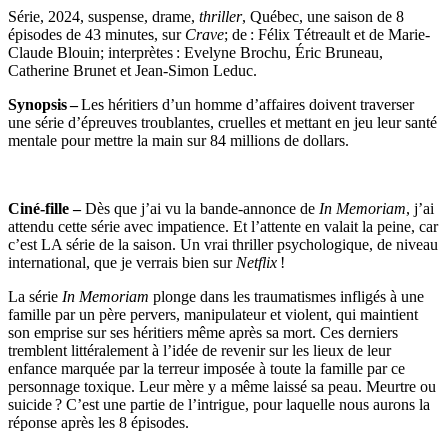
Série, 2024, suspense, drame,
thriller
, Québec, une saison de 8
épisodes de 43 minutes, sur
Crave
; de : Félix Tétreault et de Marie-
Claude Blouin; interprètes : Evelyne Brochu, Éric Bruneau,
Catherine Brunet et Jean-Simon Leduc.
Synopsis –
Les héritiers d’un homme d’affaires doivent traverser
une série d’épreuves troublantes, cruelles et mettant en jeu leur santé
mentale pour mettre la main sur 84 millions de dollars.
Ciné-fille –
Dès que j’ai vu la bande-annonce de
In Memoriam
, j’ai
attendu cette série avec impatience. Et l’attente en valait la peine, car
c’est LA série de la saison. Un vrai thriller psychologique, de niveau
international, que je verrais bien sur
Netflix
!
La série
In Memoriam
plonge dans les traumatismes infligés à une
famille par un père pervers, manipulateur et violent, qui maintient
son emprise sur ses héritiers même après sa mort. Ces derniers
tremblent littéralement à l’idée de revenir sur les lieux de leur
enfance marquée par la terreur imposée à toute la famille par ce
personnage toxique. Leur mère y a même laissé sa peau. Meurtre ou
suicide ? C’est une partie de l’intrigue, pour laquelle nous aurons la
réponse après les 8 épisodes.