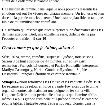
aurait déjà enflammé la planète entière.
Une histoire de famille, dans laquelle nous pouvons ressentir les
émotions qui ont été vécues par chaque membre. Un jeu juste et bien
dosé de la part de tous les acteurs. Une histoire plausible en tant que
lubie de multimillionnaire contrôlant.
Un scénario qui réserve quelques surprises supplémentaires dans les
derniers épisodes. Bref, une excellente série, difficile de ne pas
l’écouter en rafale
. 9 sur 10
C’est comme ça que je t’aime, saison 3
Série, 2024, drame, comédie, suspense, Québec, trois saisons.
Saison 3 de huit épisodes de 44 minutes, sur
Tou.tv extra
;
réalisation : François Létourneau et Patrice Robitaille; interprètes :
Marilyn Castonguay, Karine Gonthier-Hyndman, Sophie
Desmarais, François Létourneau et Patrice Robitaille.
Synopsis –
Nous retrouvons les Delisle et les Paquette à l’été 1976.
Le sexisme est de retour en force à Sainte-Foy alors que le crime
organisé montréalais maintient une poigne de fer sur la ville.
Huguette Delisle a tout perdu, elle n’est plus que l’ombre d’elle-
même. La plus grande criminelle du Québec a troqué la carabine
pour le tablier. Huguette osera-t-elle à nouveau plonger dans la