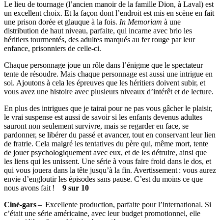
Le lieu de tournage (l’ancien manoir de la famille Dion, à Laval) est
un excellent choix. Et la façon dont l’endroit est mis en scène en fait
une prison dorée et glauque à la fois.
In Memoriam
à une
distribution de haut niveau, parfaite, qui incarne avec brio les
héritiers tourmentés, des adultes marqués au fer rouge par leur
enfance, prisonniers de celle-ci.
Chaque personnage joue un rôle dans l’énigme que le spectateur
tente de résoudre. Mais chaque personnage est aussi une intrigue en
soi. Ajoutons à cela les épreuves que les héritiers doivent subir, et
vous avez une histoire avec plusieurs niveaux d’intérêt et de lecture.
En plus des intrigues que je tairai pour ne pas vous gâcher le plaisir,
le vrai suspense est aussi de savoir si les enfants devenus adultes
sauront non seulement survivre, mais se regarder en face, se
pardonner, se libérer du passé et avancer, tout en conservant leur lien
de fratrie. Cela malgré les tentatives du père qui, même mort, tente
de jouer psychologiquement avec eux, et de les détruire, ainsi que
les liens qui les unissent. Une série à vous faire froid dans le dos, et
qui vous jouera dans la tête jusqu’à la fin. Avertissement : vous aurez
envie d’engloutir les épisodes sans pause. C’est du moins ce que
nous avons fait !
9 sur 10
Ciné-gars
– Excellente production, parfaite pour l’international. Si
c’était une série américaine, avec leur budget promotionnel, elle