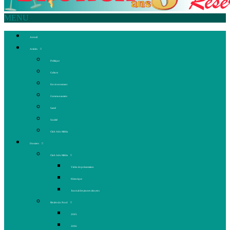
MENU
Accueil
Articles
Politique
Culture
Environnement
Communautaire
Santé
Société
Club Ado Média
Dossiers
Club Ado Média
Vidéo de présentation
Historique
Journal des jeunes citoyens
Rivière du Nord
2005
2006