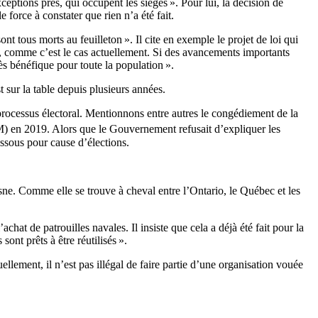
eptions près, qui occupent les sièges ». Pour lui, la décision de
 force à constater que rien n’a été fait.
 sont tous morts au feuilleton ». Il cite en exemple le projet de loi qui
, comme c’est le cas actuellement. Si des avancements importants
rès bénéfique pour toute la population ».
 sur la table depuis plusieurs années.
 processus électoral. Mentionnons entre autres le congédiement de la
) en 2019. Alors que le Gouvernement refusait d’expliquer les
ssous pour cause d’élections.
asne. Comme elle se trouve à cheval entre l’Ontario, le Québec et les
chat de patrouilles navales. Il insiste que cela a déjà été fait pour la
ont prêts à être réutilisés ».
uellement, il n’est pas illégal de faire partie d’une organisation vouée