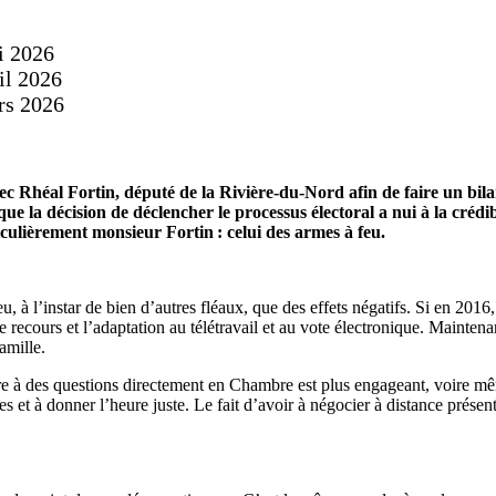
i 2026
il 2026
rs 2026
vec Rhéal Fortin, député de la Rivière-du-Nord afin de faire un bil
ge que la décision de déclencher le processus électoral a nui à la cré
culièrement monsieur Fortin : celui des armes à feu.
, à l’instar de bien d’autres fléaux, que des effets négatifs. Si en 201
e recours et l’adaptation au télétravail et au vote électronique. Mainten
amille.
ondre à des questions directement en Chambre est plus engageant, voire mê
rves et à donner l’heure juste. Le fait d’avoir à négocier à distance prés