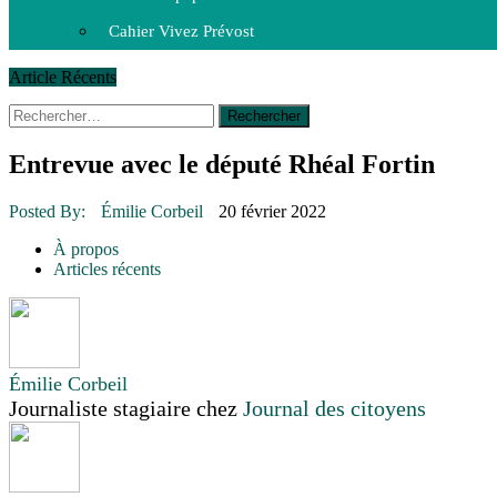
Cahier Vivez Prévost
Article Récents
Rechercher :
30 juin 2015
|
Fantaisie et créativité en mode jeunesse
16 juillet 2026
|
Une Saint-Jean rassembleuse
16 juillet 2026
|
CULTURE
Entrevue avec le député Rhéal Fortin
16 juillet 2026
|
POLITIQUE
16 juillet 2026
|
ENVIRONNEMENT
16 juillet 2026
|
COMMUNAUTAIRE
Posted By:
Émilie Corbeil
20 février 2022
14 octobre 2015
|
La course de boîtes à savon du club Optimiste d
À propos
Le rendez-vous des bolides
Articles récents
Émilie Corbeil
Journaliste stagiaire
chez
Journal des citoyens