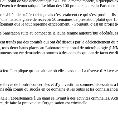
les du point de vue démocratique : « C’est le même monde, à quelques exc
 l’exercice démocratique. Le bilan des 100 premiers jours du Parlement le
lors à l’étude. « C’est triste, mais c’est vraiment ce qui s’est produit. Ils
d’une maladie grave de recevoir 50 semaines de prestation plutôt que 15
t étonnant que le tout reprenne efficacement. « Pourtant, c’est un projet t
ie Sansfaçon suite au combat de la jeune femme aujourd’hui décédée, est
aient traités par des comités qui ont été dissous par le déclenchement du
 tous deux hauts placés au Laboratoire national de microbiologie (LNM
cuments ont été demandés et soumis à des comités qui ont de facto été di
 à feu. Il explique qu’on sait par où elles passent : La réserve d’Akwes
 forces de l’ordre concernées et d’y investir les sommes nécessaires à l’a
 déjà connu du succès en ce domaine et les outils et les connaissances s
légale l’appartenance à un gang se livrant à des activités criminelles. Act
re, de faire la preuve que l’organisation est criminelle.