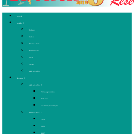
Accueil
Articles
Politique
Culture
Environnement
Communautaire
Santé
Société
Club Ado Média
Dossiers
Club Ado Média
Vidéo de présentation
Historique
Journal des jeunes citoyens
Rivière du Nord
2005
2006
2007