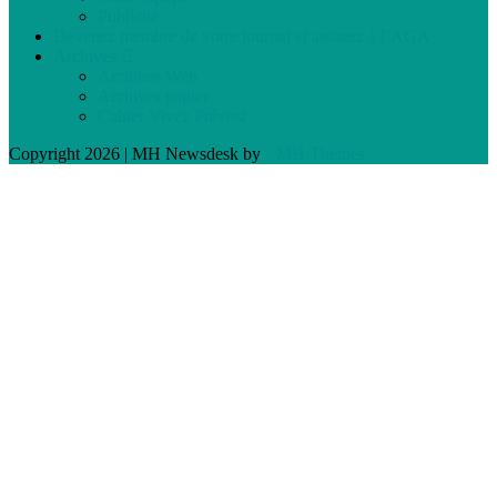
Publicité
Devenez membre de votre journal et assistez à l’AGA
Archives
Archives Web
Archives papier
Cahier Vivez Prévost
Copyright 2026 | MH Newsdesk by
MH Themes