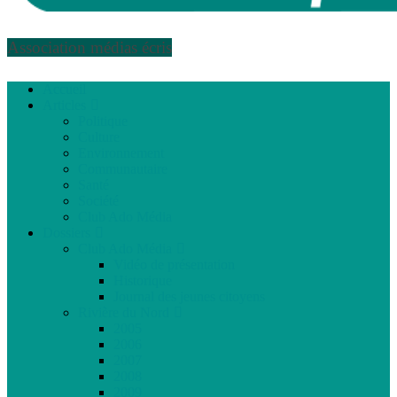
Association médias écris
Accueil
Articles
Politique
Culture
Environnement
Communautaire
Santé
Société
Club Ado Média
Dossiers
Club Ado Média
Vidéo de présentation
Historique
Journal des jeunes citoyens
Rivière du Nord
2005
2006
2007
2008
2009