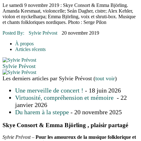
16 juillet 2026
|
Une Saint-Jean rassembleuse
Le samedi 9 novembre 2019 : Skye Consort & Emma Björling.
16 juillet 2026
|
CULTURE
Amanda Keesmaat, violoncelle; Seán Dagher, cistre; Alex Kehler,
16 juillet 2026
|
POLITIQUE
violon et nyckelharpa; Emma Björling, voix et shruti-box. Musique
16 juillet 2026
|
ENVIRONNEMENT
et chants folkloriques nordiques. Photo : Serge Pilon
16 juillet 2026
|
COMMUNAUTAIRE
Posted By:
Sylvie Prévost
20 novembre 2019
À propos
Articles récents
Sylvie Prévost
Les derniers articles par Sylvie Prévost
(
tout voir
)
Une merveille de concert !
- 18 juin 2026
Virtuosité, compréhension et mémoire
- 22
janvier 2026
Du harem à la steppe
- 20 novembre 2025
Skye Consort & Emma Björling , plaisir partagé
Sylvie Prévost
–
Pour les amoureux de la musique folklorique et