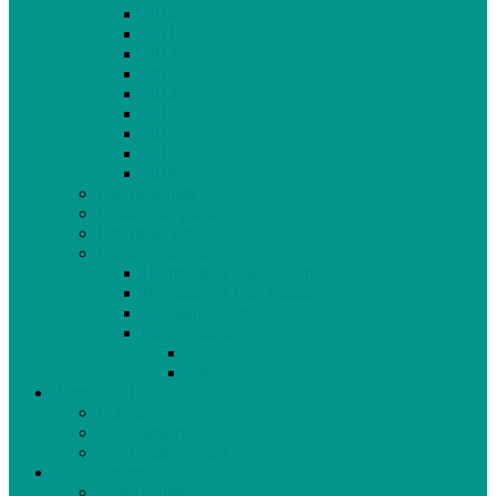
2010
2011
2012
2013
2014
2015
2016
2017
2018
Gaz de schiste
Femmes de parole
Liberté de presse
Cahiers spéciaux
Hommage à Élie Laroche
Hommage à Jean Laurin
10e anniversaire
Cahiers du Japon
2004
2005
À propos
Échéancier
Nos stagiaires
Nos collaborateurs
Nous joindre
Notre équipe