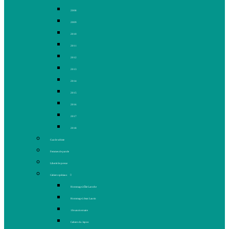
2008
2009
2010
2011
2012
2013
2014
2015
2016
2017
2018
Gaz de schiste
Femmes de parole
Liberté de presse
Cahiers spéciaux
Hommage à Élie Laroche
Hommage à Jean Laurin
10e anniversaire
Cahiers du Japon