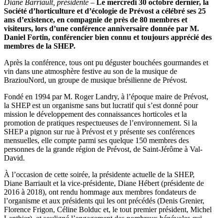
Diane Barriault, présidente
–
Le mercredi 30 octobre dernier, la
Société d’horticulture et d’écologie de Prévost a célébré ses 25
ans d’existence, en compagnie de près de 80 membres et
visiteurs, lors d’une conférence anniversaire donnée par M.
Daniel Fortin, conférencier bien connu et toujours apprécié des
membres de la SHEP.
Après la conférence, tous ont pu déguster bouchées gourmandes et
vin dans une atmosphère festive au son de la musique de
BraziouNord, un groupe de musique brésilienne de Prévost.
Fondé en 1994 par M. Roger Landry, à l’époque maire de Prévost,
la SHEP est un organisme sans but lucratif qui s’est donné pour
mission le développement des connaissances horticoles et la
promotion de pratiques respectueuses de l’environnement. Si la
SHEP a pignon sur rue à Prévost et y présente ses conférences
mensuelles, elle compte parmi ses quelque 150 membres des
personnes de la grande région de Prévost, de Saint-Jérôme à Val-
David.
À l’occasion de cette soirée, la présidente actuelle de la SHEP,
Diane Barriault et la vice-présidente, Diane Hébert (présidente de
2016 à 2018), ont rendu hommage aux membres fondateurs de
l’organisme et aux présidents qui les ont précédés (Denis Grenier,
Florence Frigon, Céline Bolduc et, le tout premier président, Michel