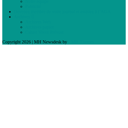
Notre équipe
Publicité
Devenez membre de votre journal et assistez à l’AGA
Archives
Archives Web
Archives papier
Cahier Vivez Prévost
Copyright 2026 | MH Newsdesk by
MH Themes