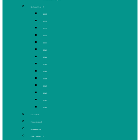
Rivière du Nord
2005
2006
2007
2008
2009
2010
2011
2012
2013
2014
2015
2016
2017
2018
Gaz de schiste
Femmes de parole
Liberté de presse
Cahiers spéciaux