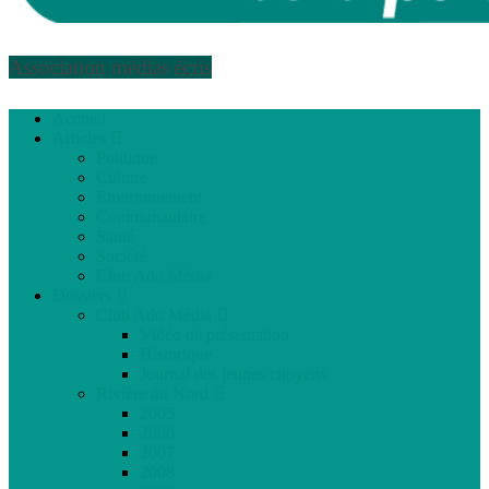
Association médias écris
Accueil
Articles
Politique
Culture
Environnement
Communautaire
Santé
Société
Club Ado Média
Dossiers
Club Ado Média
Vidéo de présentation
Historique
Journal des jeunes citoyens
Rivière du Nord
2005
2006
2007
2008