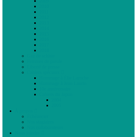
2009
2010
2011
2012
2013
2014
2015
2016
2017
2018
Gaz de schiste
Femmes de parole
Liberté de presse
Cahiers spéciaux
Hommage à Élie Laroche
Hommage à Jean Laurin
10e anniversaire
Cahiers du Japon
2004
2005
À propos
Échéancier
Nos stagiaires
Nos collaborateurs
Nous joindre