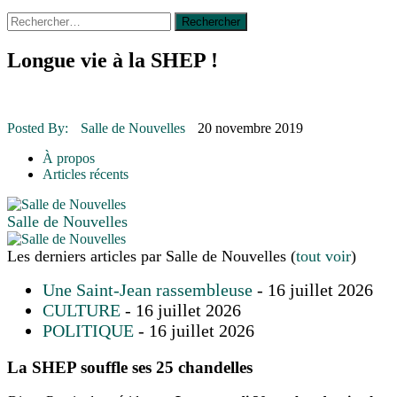
Rechercher :
14 octobre 2015
|
La course de boîtes à savon du club
Optimiste de Prévost
Le rendez-vous des bolides
Longue vie à la SHEP !
30 juin 2015
|
Fantaisie et créativité en mode jeunesse
16 juillet 2026
|
Une Saint-Jean rassembleuse
16 juillet 2026
|
CULTURE
16 juillet 2026
|
POLITIQUE
Posted By:
Salle de Nouvelles
20 novembre 2019
16 juillet 2026
|
ENVIRONNEMENT
16 juillet 2026
|
COMMUNAUTAIRE
À propos
Articles récents
Salle de Nouvelles
Les derniers articles par Salle de Nouvelles
(
tout voir
)
Une Saint-Jean rassembleuse
- 16 juillet 2026
CULTURE
- 16 juillet 2026
POLITIQUE
- 16 juillet 2026
La SHEP souffle ses 25 chandelles