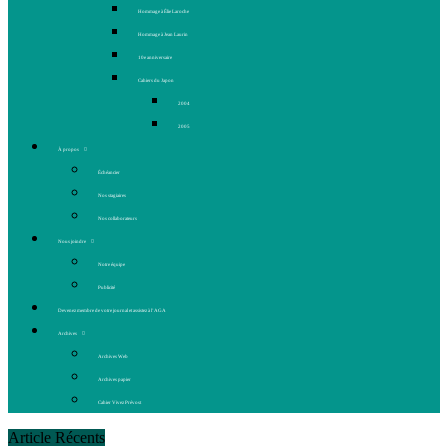
Hommage à Élie Laroche
Hommage à Jean Laurin
10e anniversaire
Cahiers du Japon
2004
2005
À propos
Échéancier
Nos stagiaires
Nos collaborateurs
Nous joindre
Notre équipe
Publicité
Devenez membre de votre journal et assistez à l’AGA
Archives
Archives Web
Archives papier
Cahier Vivez Prévost
Article Récents