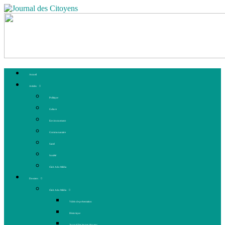
Accueil
Articles
Politique
Culture
Environnement
Communautaire
Santé
Société
Club Ado Média
Dossiers
Club Ado Média
Vidéo de présentation
Historique
Journal des jeunes citoyens