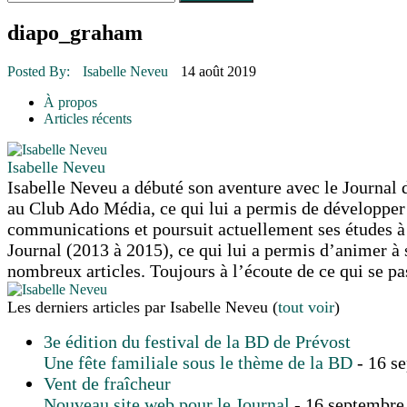
Le rendez-vous des bolides
30 juin 2015
|
Fantaisie et créativité en mode jeunesse
diapo_graham
16 juillet 2026
|
Une Saint-Jean rassembleuse
16 juillet 2026
|
CULTURE
Posted By:
Isabelle Neveu
14 août 2019
16 juillet 2026
|
POLITIQUE
16 juillet 2026
|
ENVIRONNEMENT
À propos
16 juillet 2026
|
COMMUNAUTAIRE
Articles récents
Isabelle Neveu
Isabelle Neveu a débuté son aventure avec le Journal d
au Club Ado Média, ce qui lui a permis de développer u
communications et poursuit actuellement ses études à 
Journal (2013 à 2015), ce qui lui a permis d’animer à 
nombreux articles. Toujours à l’écoute de ce qui se p
Les derniers articles par Isabelle Neveu
(
tout voir
)
3e édition du festival de la BD de Prévost
Une fête familiale sous le thème de la BD
- 16 s
Vent de fraîcheur
Nouveau site web pour le Journal
- 16 septembre