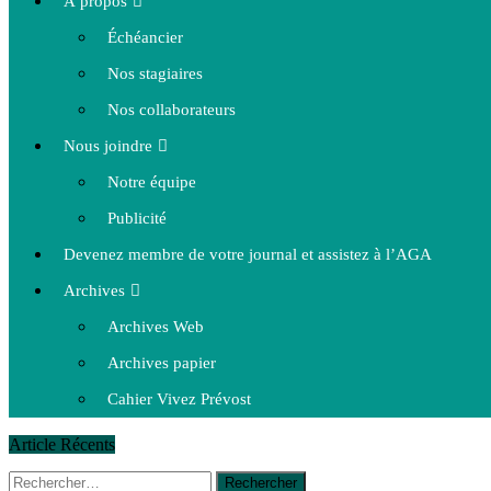
À propos
Échéancier
Nos stagiaires
Nos collaborateurs
Nous joindre
Notre équipe
Publicité
Devenez membre de votre journal et assistez à l’AGA
Archives
Archives Web
Archives papier
Cahier Vivez Prévost
Article Récents
Rechercher :
14 octobre 2015
|
La course de boîtes à savon du club Optimist