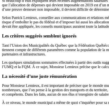
Si beaucoup d’élus expliquent leurs récentes augmentations salariales pa
que l’allocation de dépenses qui devient imposable en 2019 est d’un m
d’une preuve demeure non imposable, il devient difficile de déterminer s
Selon Patrick Lemieux, conseiller aux communications et relations m
risque d’emboîter le pas du fédéral et d’imposer lui aussi les allocati
devait être appliquée, les conseils municipaux auraient toute la latitud
Les critères suggérés semblent ignorés
Tant l’Union des Municipalités du Québec que la Fédération Québécoise
tiennent compte de différents paramètres comme la population de la muni
partenaires et infrastructures.
Les quelques simulations sommaires effectuées à partir des outils suggé
l’UMQ et la FQM. À ce sujet, Monsieur Lemieux précise que le calcul p
La nécessité d’une juste rémunération
Pour Monsieur Lemieux, il est important de préciser que le monde muni
nombreuses, que l’on pense à la gestion des transports et du territoire,
et compétents. Dans les faits, aucun de nos élus n’enregistre de salair
À ce niveau, le monde municipal a même de quoi s’inquiéter pour sa rel