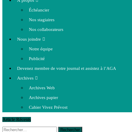
À propos
Échéancier
Nos stagiaires
Nos collaborateurs
Nous joindre
Notre équipe
Publicité
Devenez membre de votre journal et assistez à l’AGA
Archives
Archives Web
Archives papier
Cahier Vivez Prévost
Article Récents
Rechercher :
14 octobre 2015
|
La course de boîtes à savon du club Optimist