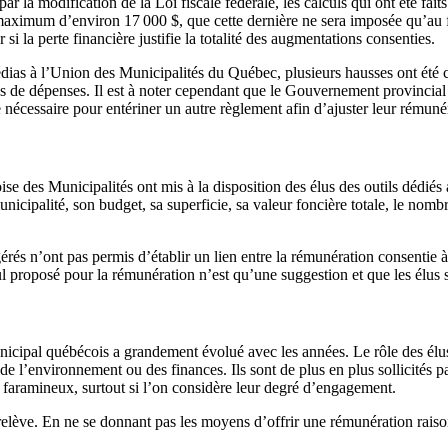
r la modification de la Loi fiscale fédérale, les calculs qui ont été fait
aximum d’environ 17 000 $, que cette dernière ne sera imposée qu’au fé
i la perte financière justifie la totalité des augmentations consenties.
édias à l’Union des Municipalités du Québec, plusieurs hausses ont ét
ons de dépenses. Il est à noter cependant que le Gouvernement provincial 
e nécessaire pour entériner un autre règlement afin d’ajuster leur rémuné
 des Municipalités ont mis à la disposition des élus des outils dédiés 
cipalité, son budget, sa superficie, sa valeur foncière totale, le nombre
rés n’ont pas permis d’établir un lien entre la rémunération consentie à
roposé pour la rémunération n’est qu’une suggestion et que les élus so
cipal québécois a grandement évolué avec les années. Le rôle des élus s
 de l’environnement ou des finances. Ils sont de plus en plus sollicités 
e faramineux, surtout si l’on considère leur degré d’engagement.
ève. En ne se donnant pas les moyens d’offrir une rémunération raisonnab