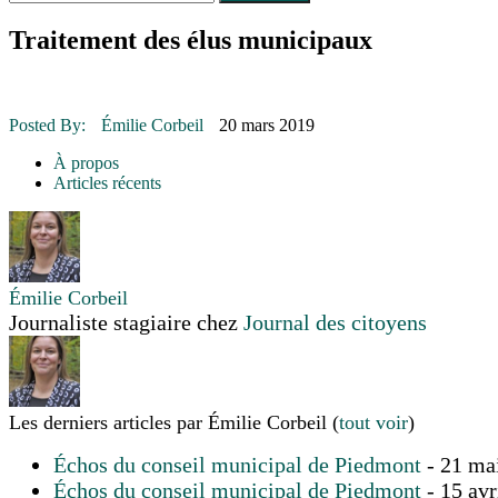
Le rendez-vous des bolides
30 juin 2015
|
Fantaisie et créativité en mode jeunesse
Traitement des élus municipaux
16 juillet 2026
|
Une Saint-Jean rassembleuse
16 juillet 2026
|
CULTURE
16 juillet 2026
|
POLITIQUE
16 juillet 2026
|
ENVIRONNEMENT
Posted By:
Émilie Corbeil
20 mars 2019
16 juillet 2026
|
COMMUNAUTAIRE
À propos
Articles récents
Émilie Corbeil
Journaliste stagiaire
chez
Journal des citoyens
Les derniers articles par Émilie Corbeil
(
tout voir
)
Échos du conseil municipal de Piedmont
- 21 ma
Échos du conseil municipal de Piedmont
- 15 avr