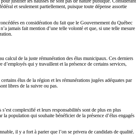
s pour justifier les hausses ne sont pas de nature publique. Considérant
déral et seulement partiellement, puisque toute dépense assortie
é concédées en considération du fait que le Gouvernement du Québec
n’a jamais fait mention d’une telle volonté et que, si une telle mesure
ration.
au calcul de la juste rémunération des élus municipaux. Ces derniers
 d’employés qui y travaillent et la présence de certains services,
 certains élus de la région et les rémunérations jugées adéquates par
nt libres de la suivre ou pas.
’est complexifié et leurs responsabilités sont de plus en plus
par la population qui souhaite bénéficier de la présence d’élus engagés
le, il y a fort à parier que l’on se privera de candidats de qualité.