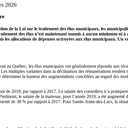
rs 2026
re
tion de la Loi sur le traitement des élus municipaux, les municipal
e traitement des élus n’est maintenant soumis à aucun minimum ni à
les allocations de dépenses octroyées aux élus municipaux. Un vrai
rtout au Québec, les élus municipaux ont généralement répondu aux réce
Les multiples variantes dans la déclinaison des rémunérations rendent t
du de déterminer la hauteur des augmentations concédées au regard des mod
but de 2018, par rapport à 2017. Le salaire des conseillers n’a pratiquem
e Piedmont, le salaire de la mairesse, pour l’année 2019, a été augmenté
augmenté de 38 % par rapport à 2017. Pour Sainte-Anne-des-Lacs, la situ