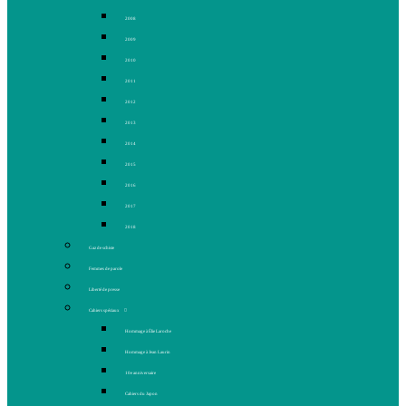
2008
2009
2010
2011
2012
2013
2014
2015
2016
2017
2018
Gaz de schiste
Femmes de parole
Liberté de presse
Cahiers spéciaux
Hommage à Élie Laroche
Hommage à Jean Laurin
10e anniversaire
Cahiers du Japon