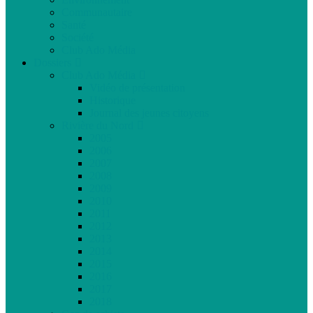
Communautaire
Santé
Société
Club Ado Média
Dossiers
Club Ado Média
Vidéo de présentation
Historique
Journal des jeunes citoyens
Rivière du Nord
2005
2006
2007
2008
2009
2010
2011
2012
2013
2014
2015
2016
2017
2018