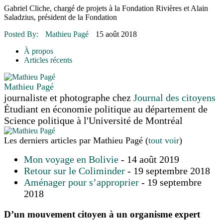
16 juillet 2026
|
Une Saint-Jean rassembleuse
Gabriel Cliche, chargé de projets à la Fondation Rivières et Alain
16 juillet 2026
|
CULTURE
Saladzius, président de la Fondation
16 juillet 2026
|
POLITIQUE
16 juillet 2026
|
ENVIRONNEMENT
Posted By:
Mathieu Pagé
15 août 2018
16 juillet 2026
|
COMMUNAUTAIRE
À propos
Articles récents
Mathieu Pagé
journaliste et photographe
chez
Journal des citoyens
Étudiant en économie politique au département de
Science politique à l'Université de Montréal
Les derniers articles par Mathieu Pagé
(
tout voir
)
Mon voyage en Bolivie
- 14 août 2019
Retour sur le Coliminder
- 19 septembre 2018
Aménager pour s’approprier
- 19 septembre
2018
D’un mouvement citoyen à un organisme expert