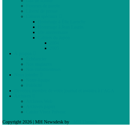
Gaz de schiste
Femmes de parole
Liberté de presse
Cahiers spéciaux
Hommage à Élie Laroche
Hommage à Jean Laurin
10e anniversaire
Cahiers du Japon
2004
2005
À propos
Échéancier
Nos stagiaires
Nos collaborateurs
Nous joindre
Notre équipe
Publicité
Devenez membre de votre journal et assistez à l’AGA
Archives
Archives Web
Archives papier
Cahier Vivez Prévost
Copyright 2026 | MH Newsdesk by
MH Themes