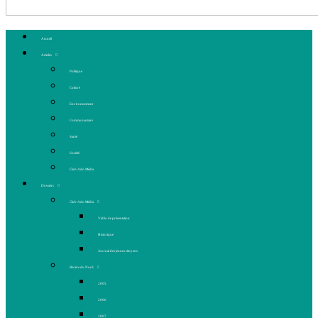
Accueil
Articles
Politique
Culture
Environnement
Communautaire
Santé
Société
Club Ado Média
Dossiers
Club Ado Média
Vidéo de présentation
Historique
Journal des jeunes citoyens
Rivière du Nord
2005
2006
2007