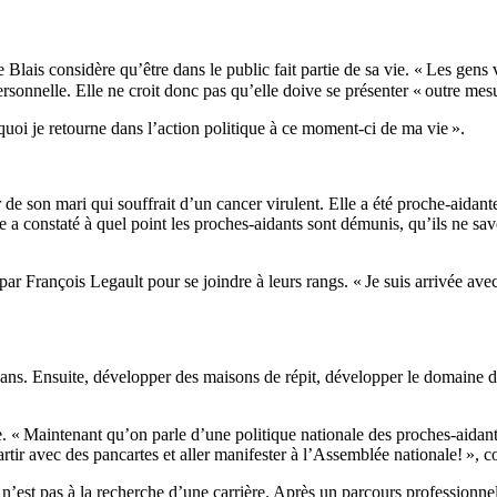
Blais considère qu’être dans le public fait partie de sa vie. « Les gens
sonnelle. Elle ne croit donc pas qu’elle doive se présenter « outre mesu
quoi je retourne dans l’action politique à ce moment-ci de ma vie ».
r de son mari qui souffrait d’un cancer virulent. Elle a été proche-aidante 
e a constaté à quel point les proches-aidants sont démunis, qu’ils ne sav
par François Legault pour se joindre à leurs rangs. « Je suis arrivée avec
ns. Ensuite, développer des maisons de répit, développer le domaine de la
. « Maintenant qu’on parle d’une politique nationale des proches-aidants
rtir avec des pancartes et aller manifester à l’Assemblée nationale! », 
n’est pas à la recherche d’une carrière. Après un parcours professionnel 