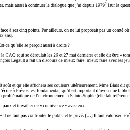
2
ier, mais aussi à continuer le dialogue que j’ai depuis 1979
[sur la ques
ace à ses cinq points. Par ailleurs, on ne lui proposait pas un comté où
ix ans].
-ce qu’elle se perçoit aussi à droite ?
la CAQ (qui se déroulait les 26 et 27 mai derniers) et elle dit être « to
is Legault a fait un discours de mieux faire, mieux faire avec les jeune
août et qu’elle affichera ses couleurs ultérieurement, Mme Blais dit qu’e
d’école à Prévost est fondamental, qu’il est important d’avoir une bibli
 la problématique de l’environnement à Sainte-Sophie (elle fait référence 
cipaux et travailler de « connivence » avec eux.
« Il ne faut pas confronter le public et le privé. […] Il faut valoriser le 