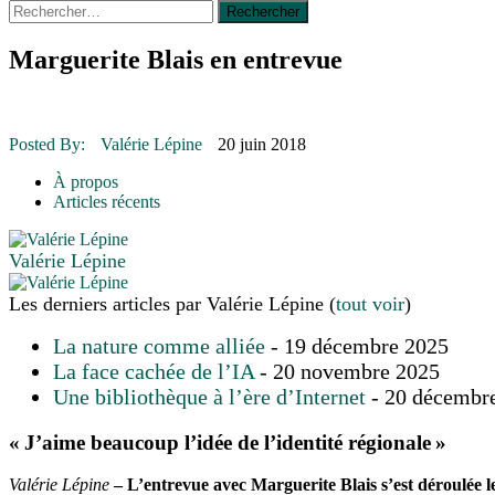
Rechercher :
16 juillet 2026
|
CULTURE
16 juillet 2026
|
POLITIQUE
16 juillet 2026
|
ENVIRONNEMENT
Marguerite Blais en entrevue
16 juillet 2026
|
COMMUNAUTAIRE
14 octobre 2015
|
La course de boîtes à savon du club Optimiste d
Le rendez-vous des bolides
Posted By:
Valérie Lépine
20 juin 2018
30 juin 2015
|
Fantaisie et créativité en mode jeunesse
16 juillet 2026
|
Une Saint-Jean rassembleuse
À propos
Articles récents
Valérie Lépine
Les derniers articles par Valérie Lépine
(
tout voir
)
La nature comme alliée
- 19 décembre 2025
La face cachée de l’IA
- 20 novembre 2025
Une bibliothèque à l’ère d’Internet
- 20 décembr
« J’aime beaucoup l’idée de l’identité régionale »
Valérie Lépine
– L’entrevue avec Marguerite Blais s’est déroulée l