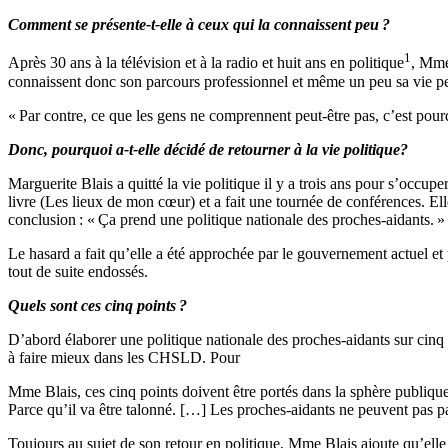
Comment se présente-t-elle à ceux qui la connaissent peu
?
1
Après 30 ans à la télévision et à la radio et huit ans en politique
, Mme 
connaissent donc son parcours professionnel et même un peu sa vie per
« Par contre, ce que les gens ne comprennent peut-être pas, c’est pour
Donc, pourquoi a-t-elle décidé de retourner à la vie politique?
Marguerite Blais a quitté la vie politique il y a trois ans pour s’occupe
livre (Les lieux de mon cœur) et a fait une tournée de conférences. Ell
conclusion : « Ça prend une politique nationale des proches-aidants. »
Le hasard a fait qu’elle a été approchée par le gouvernement actuel et 
tout de suite endossés.
Quels sont ces cinq points
?
D’abord élaborer une politique nationale des proches-aidants sur cinq a
à faire mieux dans les CHSLD. Pour
Mme Blais, ces cinq points doivent être portés dans la sphère publique
Parce qu’il va être talonné. […] Les proches-aidants ne peuvent pas pa
Toujours au sujet de son retour en politique, Mme Blais ajoute qu’elle 