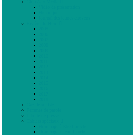
Club Ado Média
Vidéo de présentation
Historique
Journal des jeunes citoyens
Rivière du Nord
2005
2006
2007
2008
2009
2010
2011
2012
2013
2014
2015
2016
2017
2018
Gaz de schiste
Femmes de parole
Liberté de presse
Cahiers spéciaux
Hommage à Élie Laroche
Hommage à Jean Laurin