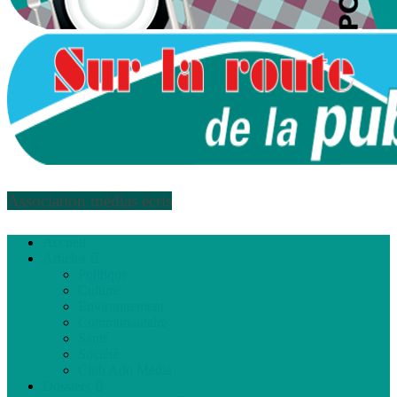
Association médias écris
Accueil
Articles
Politique
Culture
Environnement
Communautaire
Santé
Société
Club Ado Média
Dossiers