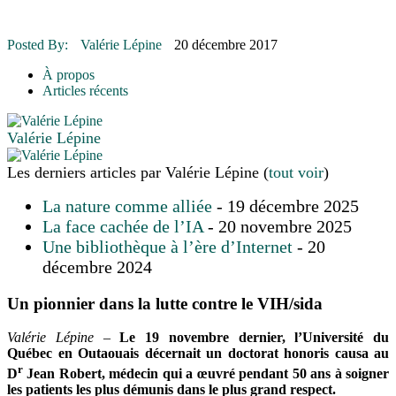
16 juillet 2026
|
Une Saint-Jean rassembleuse
16 juillet 2026
|
CULTURE
16 juillet 2026
|
POLITIQUE
Posted By:
Valérie Lépine
20 décembre 2017
16 juillet 2026
|
ENVIRONNEMENT
16 juillet 2026
|
COMMUNAUTAIRE
À propos
Articles récents
Valérie Lépine
Les derniers articles par Valérie Lépine
(
tout voir
)
La nature comme alliée
- 19 décembre 2025
La face cachée de l’IA
- 20 novembre 2025
Une bibliothèque à l’ère d’Internet
- 20
décembre 2024
Un pionnier dans la lutte contre le VIH/sida
Valérie Lépine
–
Le 19 novembre dernier, l’Université du
Québec en Outaouais décernait un doctorat honoris causa au
r
D
Jean Robert, médecin qui a œuvré pendant 50 ans à soigner
les patients les plus démunis dans le plus grand respect.