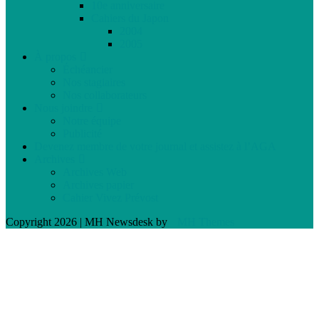
10e anniversaire
Cahiers du Japon
2004
2005
À propos
Échéancier
Nos stagiaires
Nos collaborateurs
Nous joindre
Notre équipe
Publicité
Devenez membre de votre journal et assistez à l’AGA
Archives
Archives Web
Archives papier
Cahier Vivez Prévost
Copyright 2026 | MH Newsdesk by
MH Themes