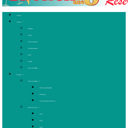
Accueil
Articles
Politique
Culture
Environnement
Communautaire
Santé
Société
Club Ado Média
Dossiers
Club Ado Média
Vidéo de présentation
Historique
Journal des jeunes citoyens
Rivière du Nord
2005
2006
2007