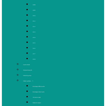
2008
2009
2010
2011
2012
2013
2014
2015
2016
2017
2018
Gaz de schiste
Femmes de parole
Liberté de presse
Cahiers spéciaux
Hommage à Élie Laroche
Hommage à Jean Laurin
10e anniversaire
Cahiers du Japon