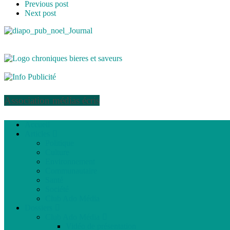
Previous post
Next post
Association médias écris
Accueil
Articles
Politique
Culture
Environnement
Communautaire
Santé
Société
Club Ado Média
Dossiers
Club Ado Média
Vidéo de présentation