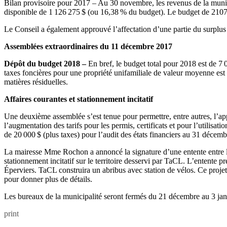
Bilan provisoire pour 2017 – Au 30 novembre, les revenus de la munic
disponible de 1 126 275 $ (ou 16,38 % du budget). Le budget de 2107 
Le Conseil a également approuvé l’affectation d’une partie du surplus 
Assemblées extraordinaires du 11 décembre 2017
Dépôt du budget 2018 –
En bref, le budget total pour 2018 est de 7
taxes foncières pour une propriété unifamiliale de valeur moyenne est d
matières résiduelles.
Affaires courantes et stationnement incitatif
Une deuxième assemblée s’est tenue pour permettre, entre autres, l’ap
l’augmentation des tarifs pour les permis, certificats et pour l’utilis
de 20 000 $ (plus taxes) pour l’audit des états financiers au 31 décem
La mairesse Mme Rochon a annoncé la signature d’une entente entre la
stationnement incitatif sur le territoire desservi par TaCL. L’entente p
Éperviers. TaCL construira un abribus avec station de vélos. Ce proje
pour donner plus de détails.
Les bureaux de la municipalité seront fermés du 21 décembre au 3 janv
print