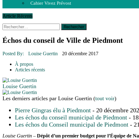
Cahier Vivez Prévost
Article Récents
Rechercher :
14 octobre 2015
|
La course de boîtes à savon du club Optimist
Le rendez-vous des bolides
30 juin 2015
|
Fantaisie et créativité en mode jeunesse
Échos du conseil de Ville de Piedmont
16 juillet 2026
|
Une Saint-Jean rassembleuse
16 juillet 2026
|
CULTURE
Posted By:
Louise Guertin
20 décembre 2017
16 juillet 2026
|
POLITIQUE
16 juillet 2026
|
ENVIRONNEMENT
À propos
16 juillet 2026
|
COMMUNAUTAIRE
Articles récents
Louise Guertin
Les derniers articles par Louise Guertin
(
tout voir
)
Pierre Gingras élu à Piedmont
- 20 décembre 20
Les échos du conseil municipal de Piedmont
- 18
Les échos du Conseil municipal de Piedmont
- 2
Louise Guertin
–
Dépôt d’un premier budget pour l’Équipe de Na