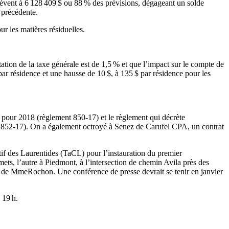
lèvent à 6 128 409 $ ou 88 % des prévisions, dégageant un solde
 précédente.
r les matières résiduelles.
tion de la taxe générale est de 1,5 % et que l’impact sur le compte de
par résidence et une hausse de 10 $, à 135 $ par résidence pour les
s pour 2018 (règlement 850-17) et le règlement qui décrète
ement 852-17). On a également octroyé à Senez de Carufel CPA, un contrat
if des Laurentides (TaCL) pour l’instauration du premier
mmets, l’autre à Piedmont, à l’intersection de chemin Avila près des
es de MmeRochon. Une conférence de presse devrait se tenir en janvier
 19 h.