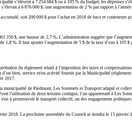
ipalité s’élèvent à 7 254 684 $ ou à 105 % du budget; les dépenses s’é
s’élevait à 6 876 000 $, une augmentation de 2 % par rapport à l’année
accumulé, soit 200 000 $ pour l’achat en 2018 de bacs et conteneurs pou
 061 350 $, une hausse de 2,7 %. L’administration suggère que l’augmenta
e 1,8 %. Il faut ajouter l’augmentation de 5 $ de la taxe d’eau à 105 $ 
probation du règlement relatif à l’imposition des taxes et compensation
ation d’un bien, service et/ou activité fournis par la Municipalité (règl
bre 2017.
 municipalité de Piedmont, Les Sommets et Transport adapté et collect
révoit l’utilisation de deux terrains contigus, l’un appartenant à Les So
t vise à promouvoir le transport collectif, un des engagements politiqu
ier 2018. La prochaine assemblée du Conseil se tiendra le 15 janvier à