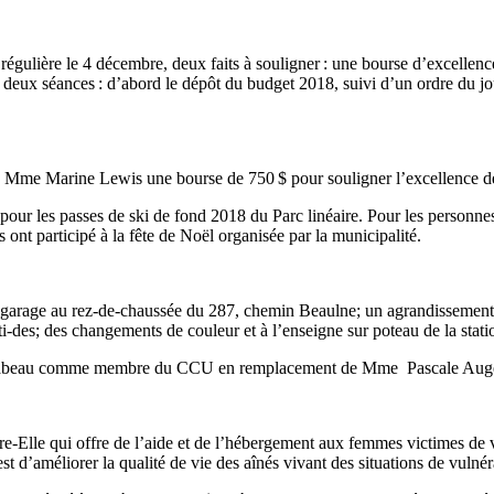
régulière le 4 décembre, deux faits à souligner : une bourse d’excellenc
 deux séances : d’abord le dépôt du budget 2018, suivi d’un ordre du jour
Mme Marine Lewis une bourse de 750 $ pour souligner l’excellence de c
pour les passes de ski de fond 2018 du Parc linéaire. Pour les personnes d
ont participé à la fête de Noël organisée par la municipalité.
n garage au rez-de-chaussée du 287, chemin Beaulne; un agrandissement
i-des; des changements de couleur et à l’enseigne sur poteau de la sta
beau comme membre du CCU en remplacement de Mme Pascale Auger, c
-Elle qui offre de l’aide et de l’hébergement aux femmes victimes de 
t d’améliorer la qualité de vie des aînés vivant des situations de vulnéra