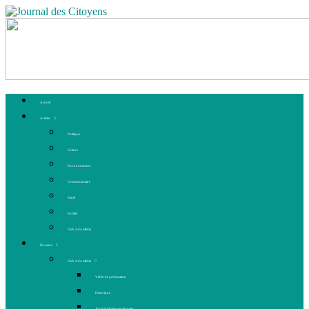
Accueil
Articles
Politique
Culture
Environnement
Communautaire
Santé
Société
Club Ado Média
Dossiers
Club Ado Média
Vidéo de présentation
Historique
Journal des jeunes citoyens