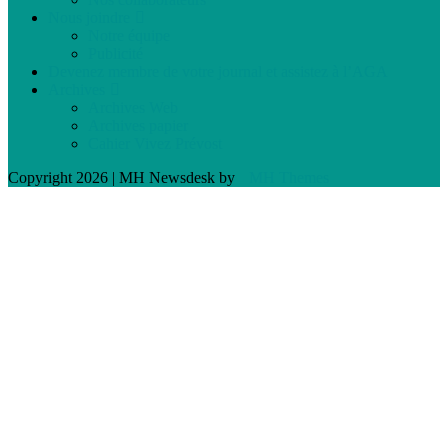
Nous joindre
Notre équipe
Publicité
Devenez membre de votre journal et assistez à l’AGA
Archives
Archives Web
Archives papier
Cahier Vivez Prévost
Copyright 2026 | MH Newsdesk by
MH Themes