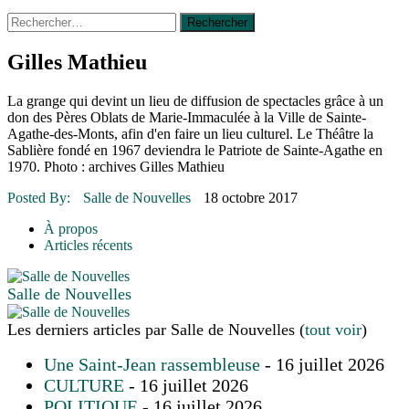
Rechercher :
14 octobre 2015
|
La course de boîtes à savon du club
Optimiste de Prévost
Le rendez-vous des bolides
Gilles Mathieu
30 juin 2015
|
Fantaisie et créativité en mode jeunesse
16 juillet 2026
|
Une Saint-Jean rassembleuse
La grange qui devint un lieu de diffusion de spectacles grâce à un
16 juillet 2026
|
CULTURE
don des Pères Oblats de Marie-Immaculée à la Ville de Sainte-
16 juillet 2026
|
POLITIQUE
Agathe-des-Monts, afin d'en faire un lieu culturel. Le Théâtre la
16 juillet 2026
|
ENVIRONNEMENT
Sablière fondé en 1967 deviendra le Patriote de Sainte-Agathe en
16 juillet 2026
|
COMMUNAUTAIRE
1970. Photo : archives Gilles Mathieu
Posted By:
Salle de Nouvelles
18 octobre 2017
À propos
Articles récents
Salle de Nouvelles
Les derniers articles par Salle de Nouvelles
(
tout voir
)
Une Saint-Jean rassembleuse
- 16 juillet 2026
CULTURE
- 16 juillet 2026
POLITIQUE
- 16 juillet 2026