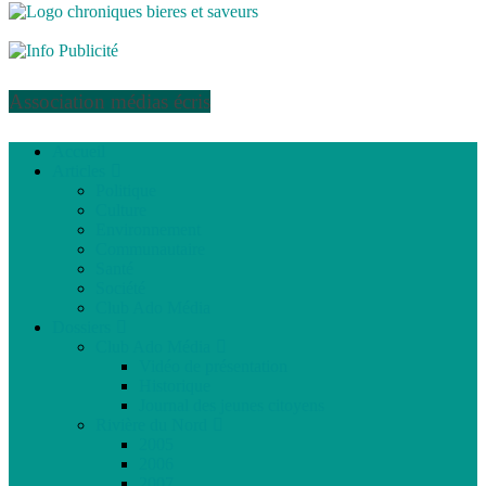
Association médias écris
Accueil
Articles
Politique
Culture
Environnement
Communautaire
Santé
Société
Club Ado Média
Dossiers
Club Ado Média
Vidéo de présentation
Historique
Journal des jeunes citoyens
Rivière du Nord
2005
2006
2007