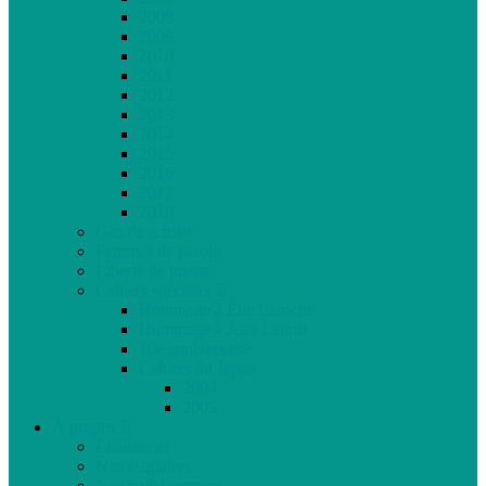
2008
2009
2010
2011
2012
2013
2014
2015
2016
2017
2018
Gaz de schiste
Femmes de parole
Liberté de presse
Cahiers spéciaux
Hommage à Élie Laroche
Hommage à Jean Laurin
10e anniversaire
Cahiers du Japon
2004
2005
À propos
Échéancier
Nos stagiaires
Nos collaborateurs