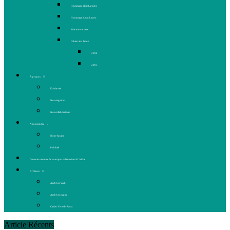
Hommage à Élie Laroche
Hommage à Jean Laurin
10e anniversaire
Cahiers du Japon
2004
2005
À propos
Échéancier
Nos stagiaires
Nos collaborateurs
Nous joindre
Notre équipe
Publicité
Devenez membre de votre journal et assistez à l’AGA
Archives
Archives Web
Archives papier
Cahier Vivez Prévost
Article Récents