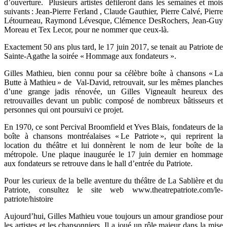
d’ouverture. Plusieurs artistes défileront dans les semaines et mois
suivants : Jean-Pierre Ferland , Claude Gauthier, Pierre Calvé, Pierre
Létourneau, Raymond Lévesque, Clémence DesRochers, Jean-Guy
Moreau et Tex Lecor, pour ne nommer que ceux-là.
Exactement 50 ans plus tard, le 17 juin 2017, se tenait au Patriote de
Sainte-Agathe la soirée « Hommage aux fondateurs ».
Gilles Mathieu, bien connu pour sa célèbre boîte à chansons « La
Butte à Mathieu » de Val-David, retrouvait, sur les mêmes planches
d’une grange jadis rénovée, un Gilles Vigneault heureux des
retrouvailles devant un public composé de nombreux bâtisseurs et
personnes qui ont poursuivi ce projet.
En 1970, ce sont Percival Broomfield et Yves Blais, fondateurs de la
boîte à chansons montréalaises « Le Patriote », qui reprirent la
location du théâtre et lui donnèrent le nom de leur boîte de la
métropole. Une plaque inaugurée le 17 juin dernier en hommage
aux fondateurs se retrouve dans le hall d’entrée du Patriote.
Pour les curieux de la belle aventure du théâtre de La Sablière et du
Patriote, consultez le site web www.theatrepatriote.com/le-
patriote/histoire
Aujourd’hui, Gilles Mathieu voue toujours un amour grandiose pour
les artistes et les chansonniers. Il a joué un rôle majeur dans la mise