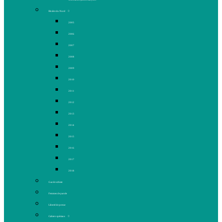
Rivière du Nord
2005
2006
2007
2008
2009
2010
2011
2012
2013
2014
2015
2016
2017
2018
Gaz de schiste
Femmes de parole
Liberté de presse
Cahiers spéciaux