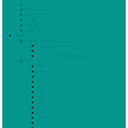
Culture
Environnement
Communautaire
Santé
Société
Club Ado Média
Dossiers
Club Ado Média
Vidéo de présentation
Historique
Journal des jeunes citoyens
Rivière du Nord
2005
2006
2007
2008
2009
2010
2011
2012
2013
2014
2015
2016
2017