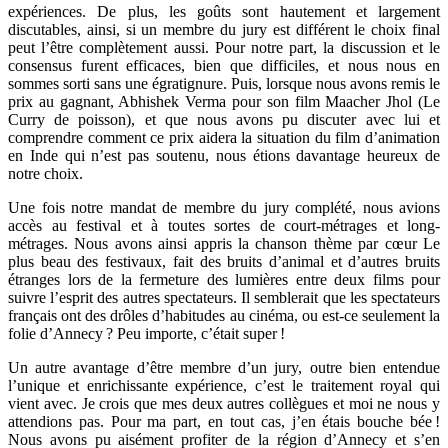
expériences. De plus, les goûts sont hautement et largement
discutables, ainsi, si un membre du jury est différent le choix final
peut l’être complètement aussi. Pour notre part, la discussion et le
consensus furent efficaces, bien que difficiles, et nous nous en
sommes sorti sans une égratignure. Puis, lorsque nous avons remis le
prix au gagnant, Abhishek Verma pour son film Maacher Jhol (Le
Curry de poisson), et que nous avons pu discuter avec lui et
comprendre comment ce prix aidera la situation du film d’animation
en Inde qui n’est pas soutenu, nous étions davantage heureux de
notre choix.
Une fois notre mandat de membre du jury complété, nous avions
accès au festival et à toutes sortes de court-métrages et long-
métrages. Nous avons ainsi appris la chanson thème par cœur Le
plus beau des festivaux, fait des bruits d’animal et d’autres bruits
étranges lors de la fermeture des lumières entre deux films pour
suivre l’esprit des autres spectateurs. Il semblerait que les spectateurs
français ont des drôles d’habitudes au cinéma, ou est-ce seulement la
folie d’Annecy ? Peu importe, c’était super !
Un autre avantage d’être membre d’un jury, outre bien entendue
l’unique et enrichissante expérience, c’est le traitement royal qui
vient avec. Je crois que mes deux autres collègues et moi ne nous y
attendions pas. Pour ma part, en tout cas, j’en étais bouche bée !
Nous avons pu aisément profiter de la région d’Annecy et s’en