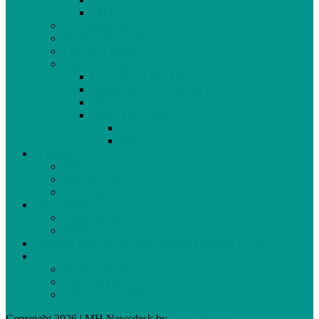
2018
Gaz de schiste
Femmes de parole
Liberté de presse
Cahiers spéciaux
Hommage à Élie Laroche
Hommage à Jean Laurin
10e anniversaire
Cahiers du Japon
2004
2005
À propos
Échéancier
Nos stagiaires
Nos collaborateurs
Nous joindre
Notre équipe
Publicité
Devenez membre de votre journal et assistez à l’AGA
Archives
Archives Web
Archives papier
Cahier Vivez Prévost
Copyright 2026 | MH Newsdesk by
MH Themes