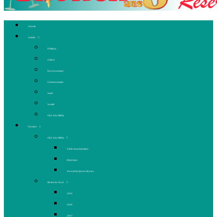
Accueil
Articles
Politique
Culture
Environnement
Communautaire
Santé
Société
Club Ado Média
Dossiers
Club Ado Média
Vidéo de présentation
Historique
Journal des jeunes citoyens
Rivière du Nord
2005
2006
2007