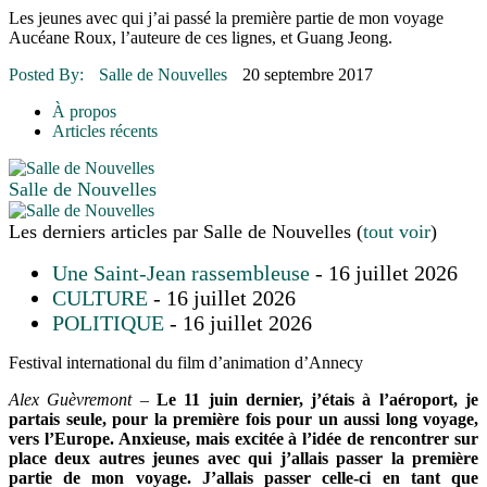
16 juillet 2026
|
Une Saint-Jean rassembleuse
Les jeunes avec qui j’ai passé la première partie de mon voyage
16 juillet 2026
|
CULTURE
Aucéane Roux, l’auteure de ces lignes, et Guang Jeong.
16 juillet 2026
|
POLITIQUE
16 juillet 2026
|
ENVIRONNEMENT
Posted By:
Salle de Nouvelles
20 septembre 2017
16 juillet 2026
|
COMMUNAUTAIRE
À propos
Articles récents
Salle de Nouvelles
Les derniers articles par Salle de Nouvelles
(
tout voir
)
Une Saint-Jean rassembleuse
- 16 juillet 2026
CULTURE
- 16 juillet 2026
POLITIQUE
- 16 juillet 2026
Festival international du film d’animation d’Annecy
Alex Guèvremont –
Le 11 juin dernier, j’étais à l’aéroport, je
partais seule, pour la première fois pour un aussi long voyage,
vers l’Europe. Anxieuse, mais excitée à l’idée de rencontrer sur
place deux autres jeunes avec qui j’allais passer la première
partie de mon voyage. J’allais passer celle-ci en tant que