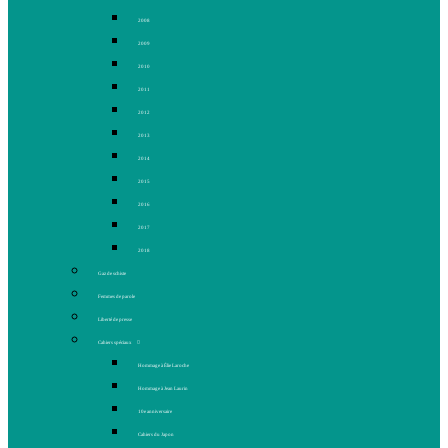
2008
2009
2010
2011
2012
2013
2014
2015
2016
2017
2018
Gaz de schiste
Femmes de parole
Liberté de presse
Cahiers spéciaux
Hommage à Élie Laroche
Hommage à Jean Laurin
10e anniversaire
Cahiers du Japon