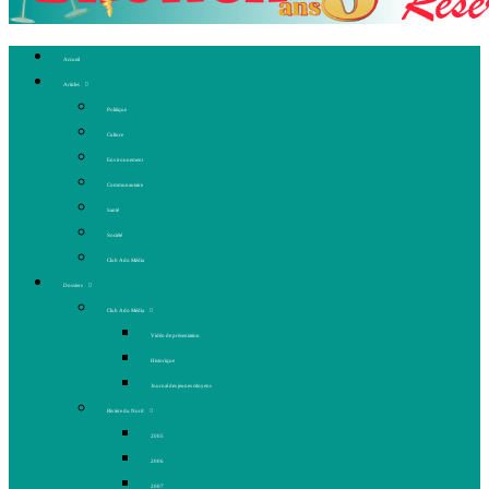
Accueil
Articles
Politique
Culture
Environnement
Communautaire
Santé
Société
Club Ado Média
Dossiers
Club Ado Média
Vidéo de présentation
Historique
Journal des jeunes citoyens
Rivière du Nord
2005
2006
2007