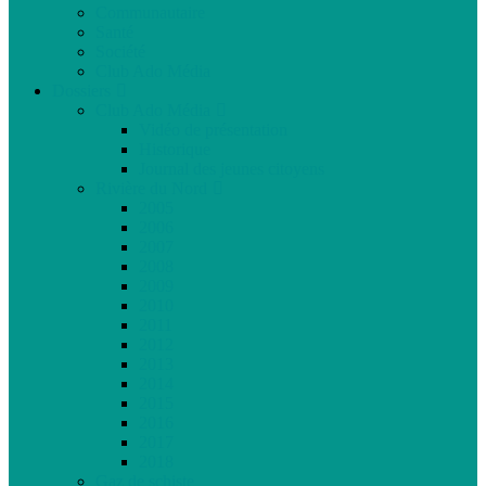
Communautaire
Santé
Société
Club Ado Média
Dossiers
Club Ado Média
Vidéo de présentation
Historique
Journal des jeunes citoyens
Rivière du Nord
2005
2006
2007
2008
2009
2010
2011
2012
2013
2014
2015
2016
2017
2018
Gaz de schiste