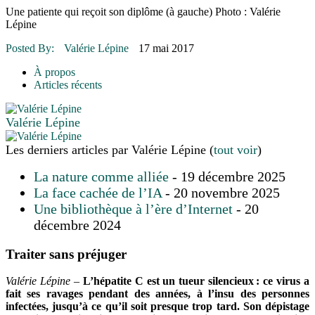
16 juillet 2026
|
Une Saint-Jean rassembleuse
Une patiente qui reçoit son diplôme (à gauche) Photo : Valérie
16 juillet 2026
|
CULTURE
Lépine
16 juillet 2026
|
POLITIQUE
16 juillet 2026
|
ENVIRONNEMENT
Posted By:
Valérie Lépine
17 mai 2017
16 juillet 2026
|
COMMUNAUTAIRE
À propos
Articles récents
Valérie Lépine
Les derniers articles par Valérie Lépine
(
tout voir
)
La nature comme alliée
- 19 décembre 2025
La face cachée de l’IA
- 20 novembre 2025
Une bibliothèque à l’ère d’Internet
- 20
décembre 2024
Traiter sans préjuger
Valérie Lépine –
L’hépatite C est un tueur silencieux
: ce virus a
fait ses ravages pendant des années, à l’insu des personnes
infectées, jusqu’à ce qu’il soit presque trop tard. Son dépistage