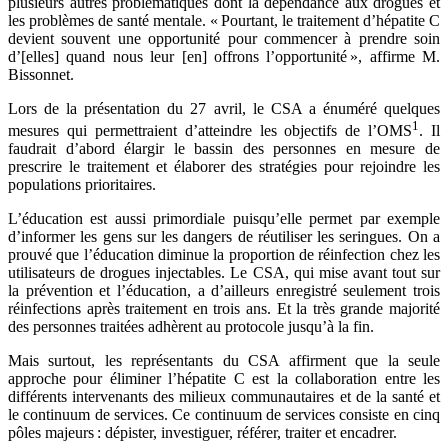
plusieurs autres problématiques dont la dépendance aux drogues et
les problèmes de santé mentale. « Pourtant, le traitement d’hépatite C
devient souvent une opportunité pour commencer à prendre soin
d’[elles] quand nous leur [en] offrons l’opportunité », affirme M.
Bissonnet.
Lors de la présentation du 27 avril, le CSA a énuméré quelques
1
mesures qui permettraient d’atteindre les objectifs de l’OMS
. Il
faudrait d’abord élargir le bassin des personnes en mesure de
prescrire le traitement et élaborer des stratégies pour rejoindre les
populations prioritaires.
L’éducation est aussi primordiale puisqu’elle permet par exemple
d’informer les gens sur les dangers de réutiliser les seringues. On a
prouvé que l’éducation diminue la proportion de réinfection chez les
utilisateurs de drogues injectables. Le CSA, qui mise avant tout sur
la prévention et l’éducation, a d’ailleurs enregistré seulement trois
réinfections après traitement en trois ans. Et la très grande majorité
des personnes traitées adhèrent au protocole jusqu’à la fin.
Mais surtout, les représentants du CSA affirment que la seule
approche pour éliminer l’hépatite C est la collaboration entre les
différents intervenants des milieux communautaires et de la santé et
le continuum de services. Ce continuum de services consiste en cinq
pôles majeurs : dépister, investiguer, référer, traiter et encadrer.