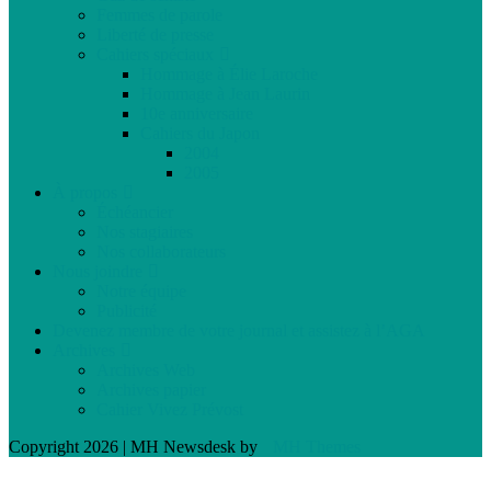
Femmes de parole
Liberté de presse
Cahiers spéciaux
Hommage à Élie Laroche
Hommage à Jean Laurin
10e anniversaire
Cahiers du Japon
2004
2005
À propos
Échéancier
Nos stagiaires
Nos collaborateurs
Nous joindre
Notre équipe
Publicité
Devenez membre de votre journal et assistez à l’AGA
Archives
Archives Web
Archives papier
Cahier Vivez Prévost
Copyright 2026 | MH Newsdesk by
MH Themes