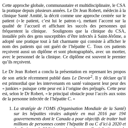
Cette approche globale, communautaire et multidisciplinaire, le CSA
la pratique depuis plusieurs années. Le Dr Jean Robert, médecin à la
clinique Santé Amitié, la décrit comme une approche centrée sur le
patient (« le patient, c’est lui le patron »), mettant l’accent sur la
qualité de l’accueil et affichant les succès des personnes qui
fréquentent la clinique. Soulignons que la clinique du CSA,
installée près des gens susceptibles d’être infectés à Saint-Jérôme, a
adopté une pratique tout à fait charmante qui consiste à afficher le
nom des patients qui ont guéri de l’hépatite C. Tous ces patients
reçoivent aussi un diplôme et sont photographiés, avec un mortier,
avec le personnel de la clinique. Ce diplôme est souvent le premier
qu’ils reçoivent.
Le Dr Jean Robert a conclu la présentation en reprenant les propos
2
de son article récemment publié dans
Le Devoir
. Il y déclare qu’il
est primordial que les intervenants en santé vainquent leur peur des
« junkies » puisque cette peur est à l’origine des préjugés. Cette peur
est, selon le Dr Robert, « le principal obstacle pour l’accès aux soins
de la personne infectée de l’hépatite C. »
La stratégie de l’OMS (Organisation Mondiale de la Santé)
sur les hépatites virales adoptée en mai 2016 par 194
gouvernements dont le Canada a pour objectifs de traiter huit
millions de personnes contre l’hépatite B ou C d’ici à 2020 et