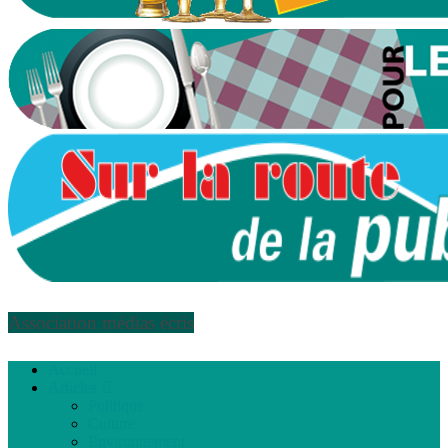
Association médias écris
Accueil
Articles
Politique
Culture
Environnement