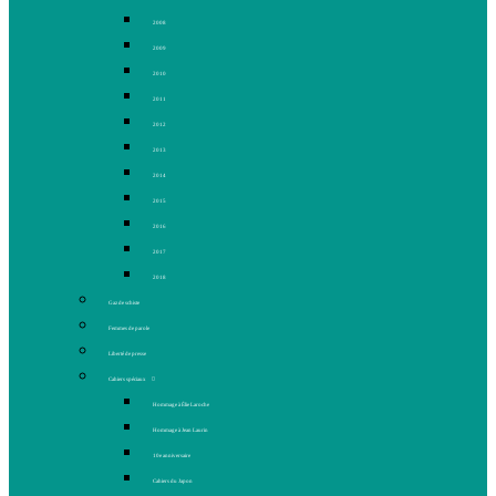
2008
2009
2010
2011
2012
2013
2014
2015
2016
2017
2018
Gaz de schiste
Femmes de parole
Liberté de presse
Cahiers spéciaux
Hommage à Élie Laroche
Hommage à Jean Laurin
10e anniversaire
Cahiers du Japon