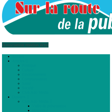
Association médias écris
Accueil
Articles
Politique
Culture
Environnement
Communautaire
Santé
Société
Club Ado Média
Dossiers
Club Ado Média
Vidéo de présentation
Historique