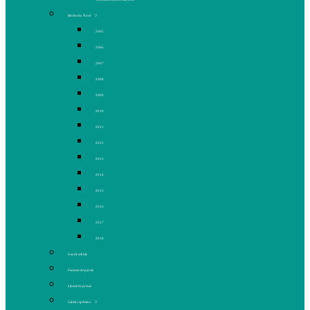
Rivière du Nord
2005
2006
2007
2008
2009
2010
2011
2012
2013
2014
2015
2016
2017
2018
Gaz de schiste
Femmes de parole
Liberté de presse
Cahiers spéciaux