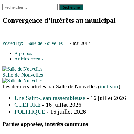
Rechercher :
14 octobre 2015
|
La course de boîtes à savon du club
Optimiste de Prévost
Le rendez-vous des bolides
Convergence d’intérêts au municipal
30 juin 2015
|
Fantaisie et créativité en mode jeunesse
16 juillet 2026
|
Une Saint-Jean rassembleuse
16 juillet 2026
|
CULTURE
16 juillet 2026
|
POLITIQUE
Posted By:
Salle de Nouvelles
17 mai 2017
16 juillet 2026
|
ENVIRONNEMENT
16 juillet 2026
|
COMMUNAUTAIRE
À propos
Articles récents
Salle de Nouvelles
Les derniers articles par Salle de Nouvelles
(
tout voir
)
Une Saint-Jean rassembleuse
- 16 juillet 2026
CULTURE
- 16 juillet 2026
POLITIQUE
- 16 juillet 2026
Parties opposées, intérêts communs