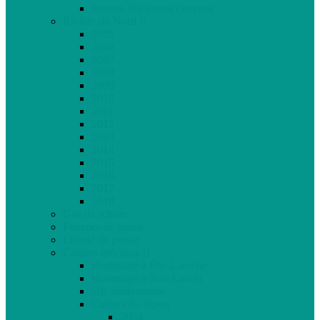
Journal des jeunes citoyens
Rivière du Nord
2005
2006
2007
2008
2009
2010
2011
2012
2013
2014
2015
2016
2017
2018
Gaz de schiste
Femmes de parole
Liberté de presse
Cahiers spéciaux
Hommage à Élie Laroche
Hommage à Jean Laurin
10e anniversaire
Cahiers du Japon
2004