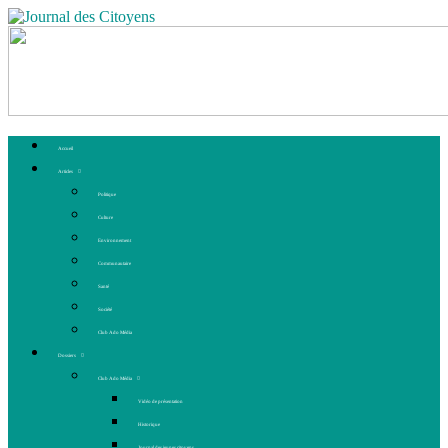
Accueil
Articles
Politique
Culture
Environnement
Communautaire
Santé
Société
Club Ado Média
Dossiers
Club Ado Média
Vidéo de présentation
Historique
Journal des jeunes citoyens