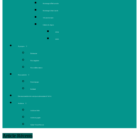
Hommage à Élie Laroche
Hommage à Jean Laurin
10e anniversaire
Cahiers du Japon
2004
2005
À propos
Échéancier
Nos stagiaires
Nos collaborateurs
Nous joindre
Notre équipe
Publicité
Devenez membre de votre journal et assistez à l’AGA
Archives
Archives Web
Archives papier
Cahier Vivez Prévost
Article Récents