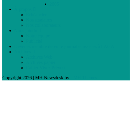
2005
À propos
Échéancier
Nos stagiaires
Nos collaborateurs
Nous joindre
Notre équipe
Publicité
Devenez membre de votre journal et assistez à l’AGA
Archives
Archives Web
Archives papier
Cahier Vivez Prévost
Copyright 2026 | MH Newsdesk by
MH Themes