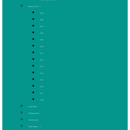
Rivière du Nord
2005
2006
2007
2008
2009
2010
2011
2012
2013
2014
2015
2016
2017
2018
Gaz de schiste
Femmes de parole
Liberté de presse
Cahiers spéciaux