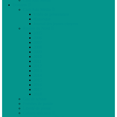
Club Ado Média
Dossiers
Club Ado Média
Vidéo de présentation
Historique
Journal des jeunes citoyens
Rivière du Nord
2005
2006
2007
2008
2009
2010
2011
2012
2013
2014
2015
2016
2017
2018
Gaz de schiste
Femmes de parole
Liberté de presse
Cahiers spéciaux