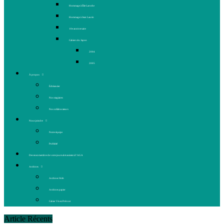
Hommage à Élie Laroche
Hommage à Jean Laurin
10e anniversaire
Cahiers du Japon
2004
2005
À propos
Échéancier
Nos stagiaires
Nos collaborateurs
Nous joindre
Notre équipe
Publicité
Devenez membre de votre journal et assistez à l’AGA
Archives
Archives Web
Archives papier
Cahier Vivez Prévost
Article Récents