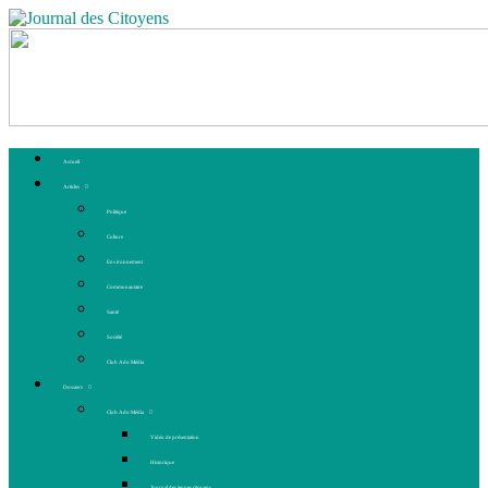
Accueil
Articles
Politique
Culture
Environnement
Communautaire
Santé
Société
Club Ado Média
Dossiers
Club Ado Média
Vidéo de présentation
Historique
Journal des jeunes citoyens