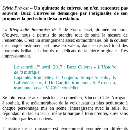
Sylvie Prévost –
Un quintette de cuivres, on n’en rencontre pas
souvent. Buzz Cuivres se démarque par l’originalité de son
propos et la perfection de sa prestation.
o
La
Rhapsodie hongroise n
2
de Franz Liszt, donnée en hors-
d’œuvre, nous a permis de prendre tout de suite la mesure de
l’ensemble. C’est un arrangement assez extraordinaire, où la couleur
de chaque instrument est mise en valeur, dans le respect total des
moments brillants, balourds ou délicats de la pièce originale. Très
impressionnant.
er
Le samedi 1
avril 2017 : Buzz Cuivres –
L’Histoire
de la musique
Lapointe, trompette ; F. Gagnon, trompette solo ; P.
Lafrenière, cor ; J. De Carufel, trombone ; S. Arseneau,
trombone basse ; V. Côté, comédien.
Se joint ensuite aux musiciens le comédien, Vincent Côté. Arrogant
à souhait, il se métamorphose de la voix jusqu’au plus petit geste à
chaque personnage mis en scène. Interagissant avec la salle, lui
répondant du tac au tac, il mène la barque à train d’enfer, suivi sans
hésitation par les musiciens.
L’histoire de la musique est évidemment évoquée en différents