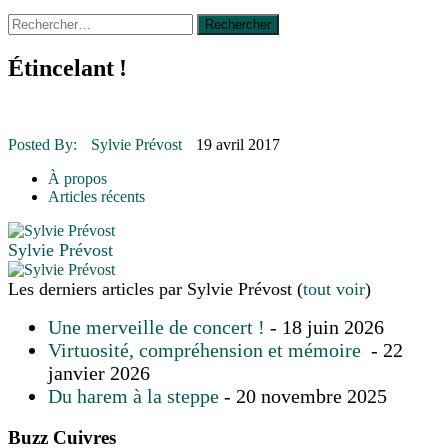
Rechercher :
14 octobre 2015
|
La course de boîtes à savon du club
Optimiste de Prévost
Le rendez-vous des bolides
Étincelant !
30 juin 2015
|
Fantaisie et créativité en mode jeunesse
16 juillet 2026
|
Une Saint-Jean rassembleuse
16 juillet 2026
|
CULTURE
16 juillet 2026
|
POLITIQUE
Posted By:
Sylvie Prévost
19 avril 2017
16 juillet 2026
|
ENVIRONNEMENT
16 juillet 2026
|
COMMUNAUTAIRE
À propos
Articles récents
Sylvie Prévost
Les derniers articles par Sylvie Prévost
(
tout voir
)
Une merveille de concert !
- 18 juin 2026
Virtuosité, compréhension et mémoire
- 22
janvier 2026
Du harem à la steppe
- 20 novembre 2025
Buzz Cuivres