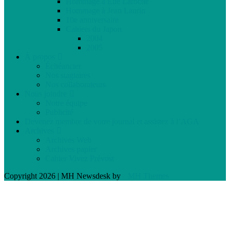
Hommage à Élie Laroche
Hommage à Jean Laurin
10e anniversaire
Cahiers du Japon
2004
2005
À propos
Échéancier
Nos stagiaires
Nos collaborateurs
Nous joindre
Notre équipe
Publicité
Devenez membre de votre journal et assistez à l’AGA
Archives
Archives Web
Archives papier
Cahier Vivez Prévost
Copyright 2026 | MH Newsdesk by
MH Themes