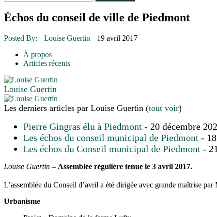
Le rendez-vous des bolides
30 juin 2015
|
Fantaisie et créativité en mode jeunesse
Échos du conseil de ville de Piedmont
16 juillet 2026
|
Une Saint-Jean rassembleuse
16 juillet 2026
|
CULTURE
Posted By:
Louise Guertin
19 avril 2017
16 juillet 2026
|
POLITIQUE
16 juillet 2026
|
ENVIRONNEMENT
À propos
16 juillet 2026
|
COMMUNAUTAIRE
Articles récents
Louise Guertin
Les derniers articles par Louise Guertin
(
tout voir
)
Pierre Gingras élu à Piedmont
- 20 décembre 20
Les échos du conseil municipal de Piedmont
- 18
Les échos du Conseil municipal de Piedmont
- 2
Louise Guertin –
Assemblée régulière tenue le 3 avril 2017.
L’assemblée du Conseil d’avril a été dirigée avec grande maîtrise par
Urbanisme