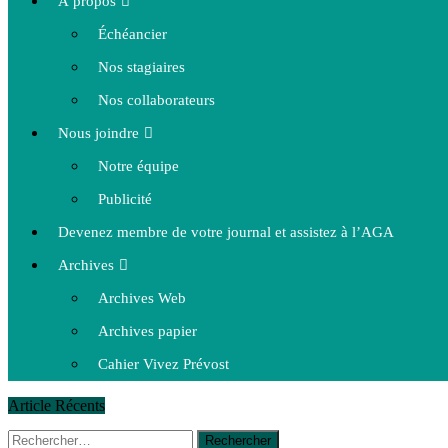
À propos
Échéancier
Nos stagiaires
Nos collaborateurs
Nous joindre
Notre équipe
Publicité
Devenez membre de votre journal et assistez à l’AGA
Archives
Archives Web
Archives papier
Cahier Vivez Prévost
Article Récents
Rechercher :
14 octobre 2015
|
La course de boîtes à savon du club Optimist