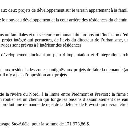
e aux deux projets de développement sur le terrain appartenant à la famill
 le nouveau développement et la cour arrière des résidences du chemin 
ns unifamiliales et un secteur communautaire proposant l’inclusion d’
rojet intégré qui permettra, de l’avis du directeur de l’urbanisme, u
ces sont prévus à l’intérieur des résidences.
e développement incluant un plan d’implantation et d’intégration archi
nt aux résidents des zones contiguës aux projets de faire la demande (au 
’il n’y a pas d’opposition aux projets.
de la rivière du Nord, à la limite entre Piedmont et Prévost : la firme 
n routier est un chemin qui longe les bassins d’assainissement des eaux
a produit une demande de rejet de la défense de Prévost qui devrait être
e Pavage Ste-Adèle pour la somme de 171 973,86 $.