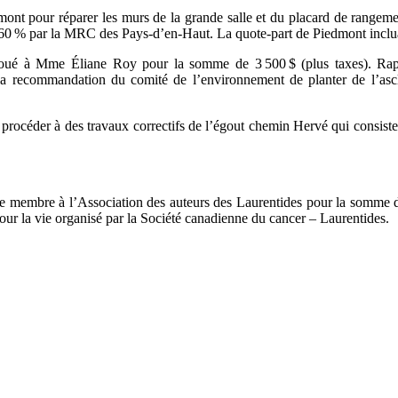
dmont pour réparer les murs de la grande salle et du placard de rangemen
 60 % par la MRC des Pays-d’en-Haut. La quote-part de Piedmont incluan
oué à Mme Éliane Roy pour la somme de 3 500 $ (plus taxes). Rapp
é la recommandation du comité de l’environnement de planter de l’as
rocéder à des travaux correctifs de l’égout chemin Hervé qui consist
membre à l’Association des auteurs des Laurentides pour la somme de 1
ur la vie organisé par la Société canadienne du cancer – Laurentides.