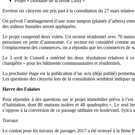
Projet « Domaine de la ferme Lufty »
Environ six citoyens ont pris part à la consultation du 27 mars relativ
On prévoit l’aménagement d’une zone tampon (plantée d’arbres) entre
des milieux humides seront appliquées.
Le projet comprend deux volets. Un secteur résidentiel avec 70 maiso
personnes en perte d’autonomie. Ce secteur est considéré comme un p
l’emplacement des commerces, on a répondu que les commerces de servi
Le 3 avril le Conseil a entériné les deux résolutions relatives à c
champêtre » pour les bâtiments communautaires et résidentiels.
La prochaine étape est la publication d’un avis (déjà publié) permetta
Les questions des citoyens lors de la consultation semblent indiquer qu
Havre des Falaises
Pour répondre à des questions sur le projet immobilier prévu à l’est 
d’habitation, dont 80 maisons isolées et 48 quadruplex ». Le seul lie
s’oppose à la conversion de ce passage utilitaire en boulevard. Sylco 
Travaux
Le contrat pour les travaux de pavages 2017 a été octroyé à la firm