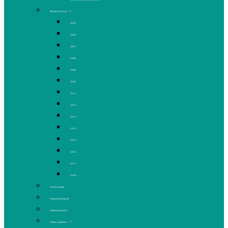
Rivière du Nord
2005
2006
2007
2008
2009
2010
2011
2012
2013
2014
2015
2016
2017
2018
Gaz de schiste
Femmes de parole
Liberté de presse
Cahiers spéciaux