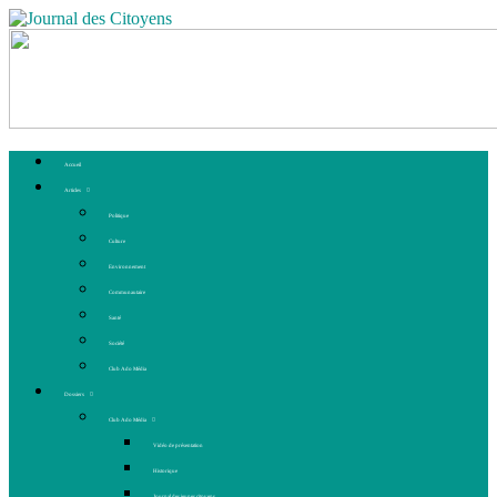
Accueil
Articles
Politique
Culture
Environnement
Communautaire
Santé
Société
Club Ado Média
Dossiers
Club Ado Média
Vidéo de présentation
Historique
Journal des jeunes citoyens