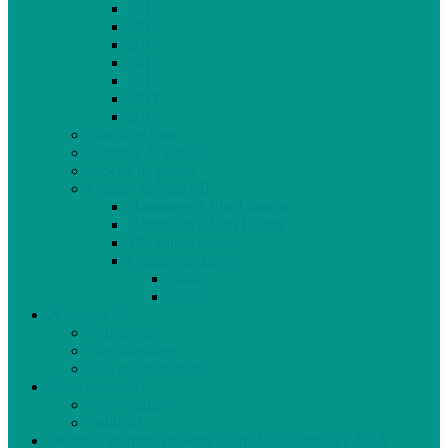
2012
2013
2014
2015
2016
2017
2018
Gaz de schiste
Femmes de parole
Liberté de presse
Cahiers spéciaux
Hommage à Élie Laroche
Hommage à Jean Laurin
10e anniversaire
Cahiers du Japon
2004
2005
À propos
Échéancier
Nos stagiaires
Nos collaborateurs
Nous joindre
Notre équipe
Publicité
Devenez membre de votre journal et assistez à l’AGA