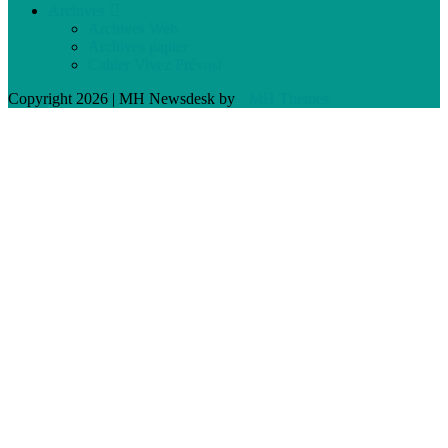
Archives
Archives Web
Archives papier
Cahier Vivez Prévost
Copyright 2026 | MH Newsdesk by
MH Themes