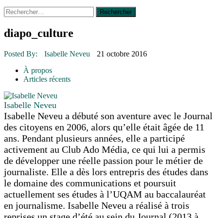
Rechercher :
14 octobre 2015
|
La course de boîtes à savon du club
Optimiste de Prévost
Le rendez-vous des bolides
diapo_culture
30 juin 2015
|
Fantaisie et créativité en mode jeunesse
16 juillet 2026
|
Une Saint-Jean rassembleuse
Posted By:
Isabelle Neveu
21 octobre 2016
16 juillet 2026
|
CULTURE
16 juillet 2026
|
POLITIQUE
À propos
16 juillet 2026
|
ENVIRONNEMENT
Articles récents
16 juillet 2026
|
COMMUNAUTAIRE
Isabelle Neveu
Isabelle Neveu a débuté son aventure avec le Journal
des citoyens en 2006, alors qu’elle était âgée de 11
ans. Pendant plusieurs années, elle a participé
activement au Club Ado Média, ce qui lui a permis
de développer une réelle passion pour le métier de
journaliste. Elle a dès lors entrepris des études dans
le domaine des communications et poursuit
actuellement ses études à l’UQAM au baccalauréat
en journalisme. Isabelle Neveu a réalisé à trois
reprises un stage d’été au sein du Journal (2013 à