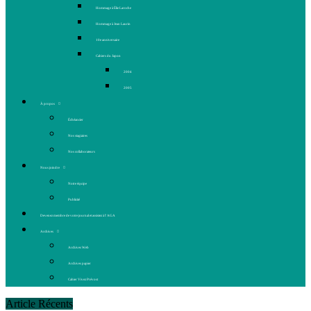
Hommage à Élie Laroche
Hommage à Jean Laurin
10e anniversaire
Cahiers du Japon
2004
2005
À propos
Échéancier
Nos stagiaires
Nos collaborateurs
Nous joindre
Notre équipe
Publicité
Devenez membre de votre journal et assistez à l’AGA
Archives
Archives Web
Archives papier
Cahier Vivez Prévost
Article Récents