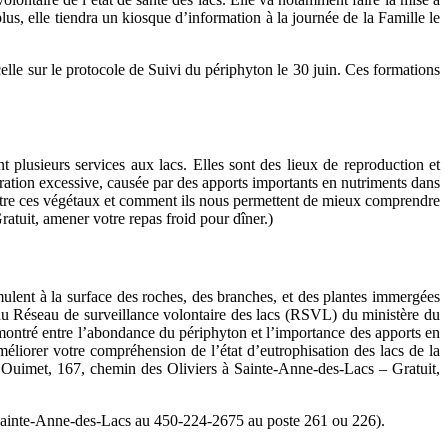
us, elle tiendra un kiosque d’information à la journée de la Famille le
à celle sur le protocole de Suivi du périphyton le 30 juin. Ces formations
 plusieurs services aux lacs. Elles sont des lieux de reproduction et
fération excessive, causée par des apports importants en nutriments dans
aître ces végétaux et comment ils nous permettent de mieux comprendre
atuit, amener votre repas froid pour dîner.)
lent à la surface des roches, des branches, et des plantes immergées
du Réseau de surveillance volontaire des lacs (RSVL) du ministère du
montré entre l’abondance du périphyton et l’importance des apports en
liorer votre compréhension de l’état d’eutrophisation des lacs de la
ac Ouimet, 167, chemin des Oliviers à Sainte-Anne-des-Lacs – Gratuit,
de Sainte-Anne-des-Lacs au 450-224-2675 au poste 261 ou 226).