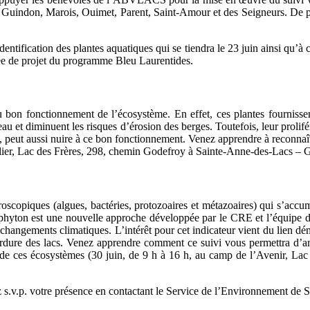
acs Guindon, Marois, Ouimet, Parent, Saint-Amour et des Seigneurs. De pl
’identification des plantes aquatiques qui se tiendra le 23 juin ainsi qu’
gée de projet du programme Bleu Laurentides.
 bon fonctionnement de l’écosystème. En effet, ces plantes fournissent
l’eau et diminuent les risques d’érosion des berges. Toutefois, leur proli
tes, peut aussi nuire à ce bon fonctionnement. Venez apprendre à reconn
Olier, Lac des Frères, 298, chemin Godefroy à Sainte-Anne-des-Lacs – Gr
piques (algues, bactéries, protozoaires et métazoaires) qui s’accumu
iphyton est une nouvelle approche développée par le CRE et l’équipe 
changements climatiques. L’intérêt pour cet indicateur vient du lien dé
dure des lacs. Venez apprendre comment ce suivi vous permettra d’amé
rel de ces écosystèmes (30 juin, de 9 h à 16 h, au camp de l’Avenir, L
mez s.v.p. votre présence en contactant le Service de l’Environnement 