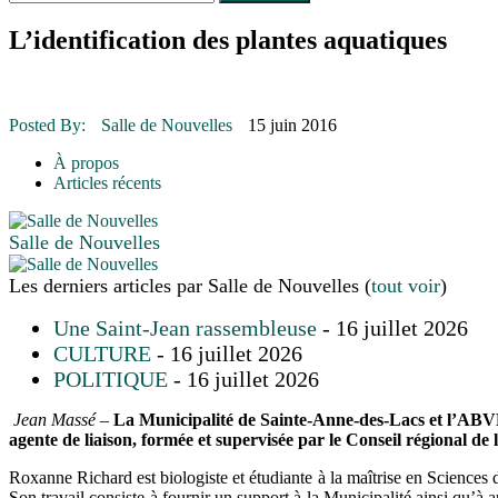
Le rendez-vous des bolides
30 juin 2015
|
Fantaisie et créativité en mode jeunesse
L’identification des plantes aquatiques
16 juillet 2026
|
Une Saint-Jean rassembleuse
16 juillet 2026
|
CULTURE
16 juillet 2026
|
POLITIQUE
16 juillet 2026
|
ENVIRONNEMENT
Posted By:
Salle de Nouvelles
15 juin 2016
16 juillet 2026
|
COMMUNAUTAIRE
À propos
Articles récents
Salle de Nouvelles
Les derniers articles par Salle de Nouvelles
(
tout voir
)
Une Saint-Jean rassembleuse
- 16 juillet 2026
CULTURE
- 16 juillet 2026
POLITIQUE
- 16 juillet 2026
Jean Massé
–
La Municipalité de Sainte-Anne-des-Lacs et l’ABV
agente de liaison, formée et supervisée par le Conseil régional d
Roxanne Richard est biologiste et étudiante à la maîtrise en Sciences d
Son travail consiste à fournir un support à la Municipalité ainsi qu’