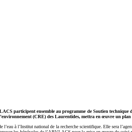
LACS participent ensemble au programme de Soutien technique de
e l’environnement (CRE) des Laurentides, mettra en œuvre un plan d’
e l’eau à l’Institut national de la recherche scientifique. Elle sera l’
à appuyer les bénévoles de l’ABVLACS pour la mise en œuvre du suivi vol