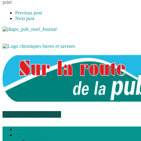
print
Previous post
Next post
Association médias écris
Accueil
Articles
Politique