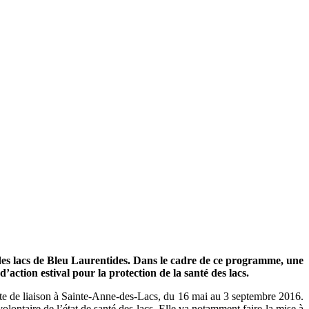
s lacs de Bleu Laurentides. Dans le cadre de ce programme, une
action estival pour la protection de la santé des lacs.
agente de liaison à Sainte-Anne-des-Lacs, du 16 mai au 3 septembre 2016.
ontaire de l’état de santé des lacs. Elle va notamment faire la mise à