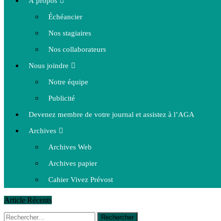
À propos
Échéancier
Nos stagiaires
Nos collaborateurs
Nous joindre
Notre équipe
Publicité
Devenez membre de votre journal et assistez à l’AGA
Archives
Archives Web
Archives papier
Cahier Vivez Prévost
Article Récents
Rechercher :
14 octobre 2015
|
La course de boîtes à savon du club Optimist