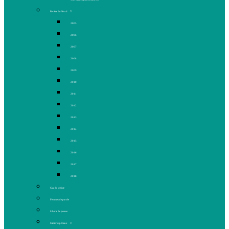
Rivière du Nord
2005
2006
2007
2008
2009
2010
2011
2012
2013
2014
2015
2016
2017
2018
Gaz de schiste
Femmes de parole
Liberté de presse
Cahiers spéciaux