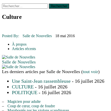
Rechercher :
14 octobre 2015
|
La course de boîtes à savon du club
Optimiste de Prévost
Le rendez-vous des bolides
Culture
30 juin 2015
|
Fantaisie et créativité en mode jeunesse
16 juillet 2026
|
Une Saint-Jean rassembleuse
16 juillet 2026
|
CULTURE
16 juillet 2026
|
POLITIQUE
Posted By:
Salle de Nouvelles
18 mai 2016
16 juillet 2026
|
ENVIRONNEMENT
16 juillet 2026
|
COMMUNAUTAIRE
À propos
Articles récents
Salle de Nouvelles
Les derniers articles par Salle de Nouvelles
(
tout voir
)
Une Saint-Jean rassembleuse
- 16 juillet 2026
CULTURE
- 16 juillet 2026
POLITIQUE
- 16 juillet 2026
–
Magicien pour adulte
–
Coup de cœur, coup de foudre
–
Maraboutés par les violons scandinaves