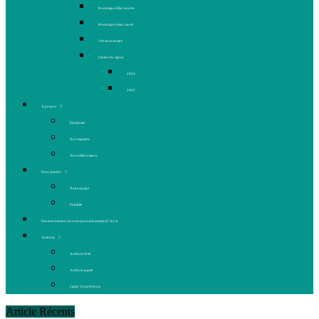
Hommage à Élie Laroche
Hommage à Jean Laurin
10e anniversaire
Cahiers du Japon
2004
2005
À propos
Échéancier
Nos stagiaires
Nos collaborateurs
Nous joindre
Notre équipe
Publicité
Devenez membre de votre journal et assistez à l’AGA
Archives
Archives Web
Archives papier
Cahier Vivez Prévost
Article Récents