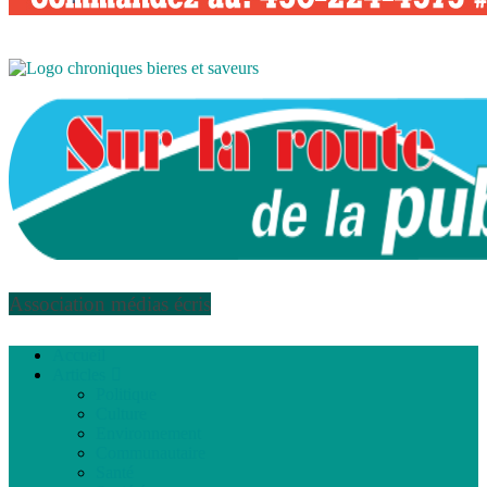
Association médias écris
Accueil
Articles
Politique
Culture
Environnement
Communautaire
Santé