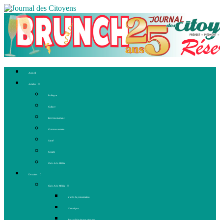
Accueil
Articles
Politique
Culture
Environnement
Communautaire
Santé
Société
Club Ado Média
Dossiers
Club Ado Média
Vidéo de présentation
Historique
Journal des jeunes citoyens