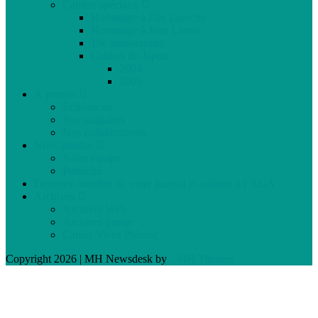
Cahiers spéciaux
Hommage à Élie Laroche
Hommage à Jean Laurin
10e anniversaire
Cahiers du Japon
2004
2005
À propos
Échéancier
Nos stagiaires
Nos collaborateurs
Nous joindre
Notre équipe
Publicité
Devenez membre de votre journal et assistez à l’AGA
Archives
Archives Web
Archives papier
Cahier Vivez Prévost
Copyright 2026 | MH Newsdesk by
MH Themes