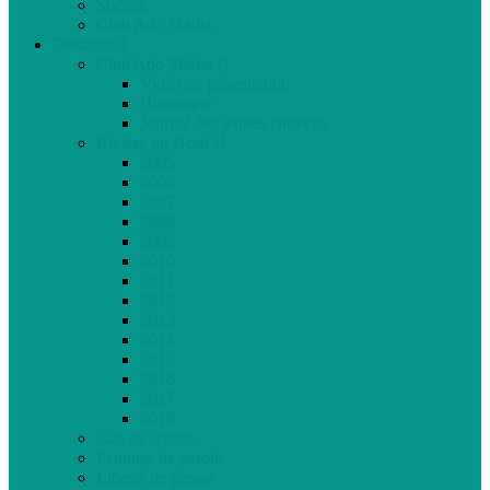
Société
Club Ado Média
Dossiers
Club Ado Média
Vidéo de présentation
Historique
Journal des jeunes citoyens
Rivière du Nord
2005
2006
2007
2008
2009
2010
2011
2012
2013
2014
2015
2016
2017
2018
Gaz de schiste
Femmes de parole
Liberté de presse