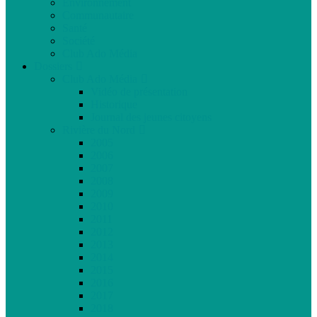
Environnement
Communautaire
Santé
Société
Club Ado Média
Dossiers
Club Ado Média
Vidéo de présentation
Historique
Journal des jeunes citoyens
Rivière du Nord
2005
2006
2007
2008
2009
2010
2011
2012
2013
2014
2015
2016
2017
2018