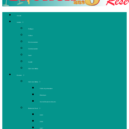
Accueil
Articles
Politique
Culture
Environnement
Communautaire
Santé
Société
Club Ado Média
Dossiers
Club Ado Média
Vidéo de présentation
Historique
Journal des jeunes citoyens
Rivière du Nord
2005
2006
2007