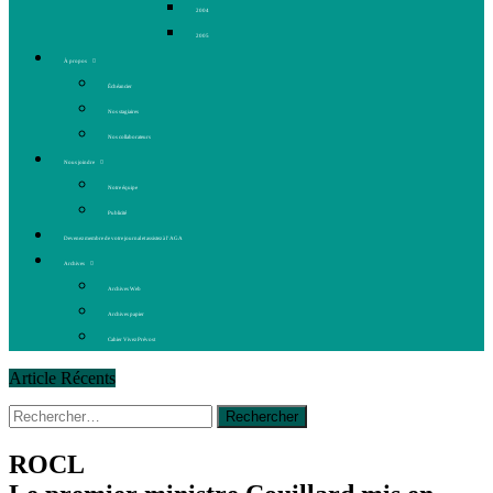
2004
2005
À propos
Échéancier
Nos stagiaires
Nos collaborateurs
Nous joindre
Notre équipe
Publicité
Devenez membre de votre journal et assistez à l’AGA
Archives
Archives Web
Archives papier
Cahier Vivez Prévost
Article Récents
Rechercher :
14 octobre 2015
|
La course de boîtes à savon du club
Optimiste de Prévost
Le rendez-vous des bolides
ROCL
30 juin 2015
|
Fantaisie et créativité en mode jeunesse