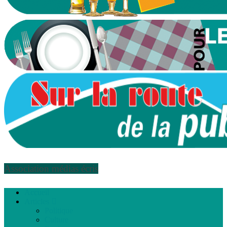
Association médias écris
Accueil
Articles
Politique
Culture