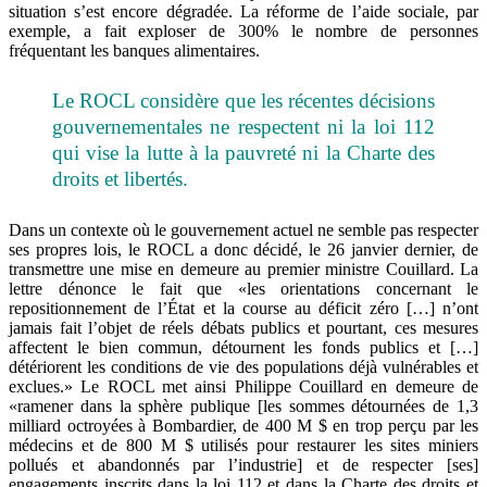
situation s’est encore dégradée. La réforme de l’aide sociale, par
exemple, a fait exploser de 300% le nombre de personnes
fréquentant les banques alimentaires.
Le ROCL considère que les récentes décisions
gouvernementales ne respectent ni la loi 112
qui vise la lutte à la pauvreté ni la Charte des
droits et libertés.
Dans un contexte où le gouvernement actuel ne semble pas respecter
ses propres lois, le ROCL a donc décidé, le 26 janvier dernier, de
transmettre une mise en demeure au premier ministre Couillard. La
lettre dénonce le fait que «les orientations concernant le
repositionnement de l’État et la course au déficit zéro […] n’ont
jamais fait l’objet de réels débats publics et pourtant, ces mesures
affectent le bien commun, détournent les fonds publics et […]
détériorent les conditions de vie des populations déjà vulnérables et
exclues.» Le ROCL met ainsi Philippe Couillard en demeure de
«ramener dans la sphère publique [les sommes détournées de 1,3
milliard octroyées à Bombardier, de 400 M $ en trop perçu par les
médecins et de 800 M $ utilisés pour restaurer les sites miniers
pollués et abandonnés par l’industrie] et de respecter [ses]
engagements inscrits dans la loi 112 et dans la Charte des droits et