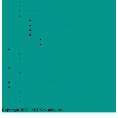
Gaz de schiste
Femmes de parole
Liberté de presse
Cahiers spéciaux
Hommage à Élie Laroche
Hommage à Jean Laurin
10e anniversaire
Cahiers du Japon
2004
2005
À propos
Échéancier
Nos stagiaires
Nos collaborateurs
Nous joindre
Notre équipe
Publicité
Devenez membre de votre journal et assistez à l’AGA
Archives
Archives Web
Archives papier
Cahier Vivez Prévost
Copyright 2026 | MH Newsdesk by
MH Themes