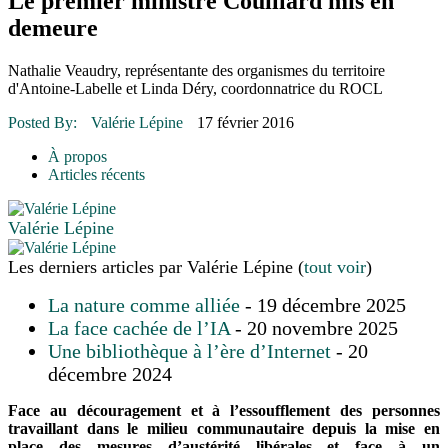
Le premier ministre Couillard mis en
16 juillet 2026
|
Une Saint-Jean rassembleuse
16 juillet 2026
|
CULTURE
demeure
16 juillet 2026
|
POLITIQUE
16 juillet 2026
|
ENVIRONNEMENT
Nathalie Veaudry, représentante des organismes du territoire
16 juillet 2026
|
COMMUNAUTAIRE
d'Antoine-Labelle et Linda Déry, coordonnatrice du ROCL
Posted By:
Valérie Lépine
17 février 2016
À propos
Articles récents
Valérie Lépine
Les derniers articles par Valérie Lépine
(
tout voir
)
La nature comme alliée
- 19 décembre 2025
La face cachée de l’IA
- 20 novembre 2025
Une bibliothèque à l’ère d’Internet
- 20
décembre 2024
Face au découragement et à l’essoufflement des personnes
travaillant dans le milieu communautaire depuis la mise en
place des mesures d’austérité libérales et face à un