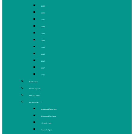
2008
2009
2010
2011
2012
2013
2014
2015
2016
2017
2018
Gaz de schiste
Femmes de parole
Liberté de presse
Cahiers spéciaux
Hommage à Élie Laroche
Hommage à Jean Laurin
10e anniversaire
Cahiers du Japon