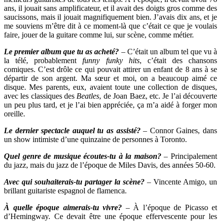
ans, il jouait sans amplificateur, et il avait des doigts gros comme des
saucissons, mais il jouait magnifiquement bien. J’avais dix ans, et je
me souviens m’être dit à ce moment-là que c’était ce que je voulais
faire, jouer de la guitare comme lui, sur scène, comme métier.
Le premier album que tu as acheté?
–
C’était un album tel que vu à
la télé, probablement
funny funky hits
, c’était des chansons
comiques. C’est drôle ce qui pouvait attirer un enfant de 8 ans à se
départir de son argent. Ma sœur et moi, on a beaucoup aimé ce
disque. Mes parents, eux, avaient toute une collection de disques,
avec les classiques des
Beatles
, de Joan Baez, etc. Je l’ai découverte
un peu plus tard, et je l’ai bien appréciée, ça m’a aidé à forger mon
oreille.
Le dernier spectacle auquel tu as assisté?
–
Connor Gaines, dans
un show intimiste d’une quinzaine de personnes à Toronto.
Quel genre de musique écoutes-tu à la maison?
–
Principalement
du jazz, mais du jazz de l’époque de Miles Davis, des années 50-60.
Avec qui souhaiterais-tu partager la scène?
–
Vincente Amigo, un
brillant guitariste espagnol de flamenca.
À quelle époque aimerais-tu vivre?
–
À l’époque de Picasso et
d’Hemingway. Ce devait être une époque effervescente pour les