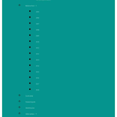
Rivière du Nord
2005
2006
2007
2008
2009
2010
2011
2012
2013
2014
2015
2016
2017
2018
Gaz de schiste
Femmes de parole
Liberté de presse
Cahiers spéciaux