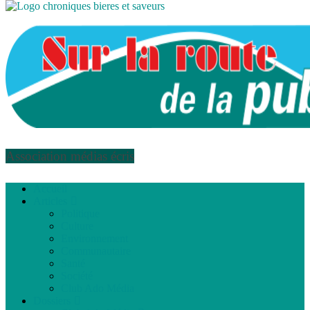
Association médias écris
Accueil
Articles
Politique
Culture
Environnement
Communautaire
Santé
Société
Club Ado Média
Dossiers