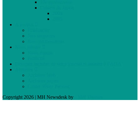
10e anniversaire
Cahiers du Japon
2004
2005
À propos
Échéancier
Nos stagiaires
Nos collaborateurs
Nous joindre
Notre équipe
Publicité
Devenez membre de votre journal et assistez à l’AGA
Archives
Archives Web
Archives papier
Cahier Vivez Prévost
Copyright 2026 | MH Newsdesk by
MH Themes