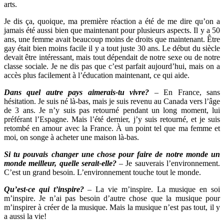
arts.
Je dis ça, quoique, ma première réaction a été de me dire qu’on a
jamais été aussi bien que maintenant pour plusieurs aspects. Il y a 50
ans, une femme avait beaucoup moins de droits que maintenant. Être
gay était bien moins facile il y a tout juste 30 ans. Le début du siècle
devait être intéressant, mais tout dépendait de notre sexe ou de notre
classe sociale. Je ne dis pas que c’est parfait aujourd’hui, mais on a
accès plus facilement à l’éducation maintenant, ce qui aide.
Dans quel autre pays aimerais-tu vivre?
–
En France, sans
hésitation. Je suis né là-bas, mais je suis revenu au Canada vers l’âge
de 3 ans. Je n’y suis pas retourné pendant un long moment, lui
préférant l’Espagne. Mais l’été dernier, j’y suis retourné, et je suis
retombé en amour avec la France. À un point tel que ma femme et
moi, on songe à acheter une maison là-bas.
Si tu pouvais changer une chose pour faire de notre monde un
monde
meilleur, quelle serait-elle?
–
Je sauverais l’environnement.
C’est un grand besoin. L’environnement touche tout le monde.
Qu’est-ce qui t’inspire?
–
La vie m’inspire. La musique en soi
m’inspire. Je n’ai pas besoin d’autre chose que la musique pour
m’inspirer à créer de la musique. Mais la musique n’est pas tout, il y
a aussi la vie!