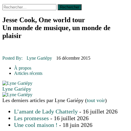
Rechercher :
14 octobre 2015
|
La course de boîtes à savon du club
Optimiste de Prévost
Le rendez-vous des bolides
Jesse Cook, One world tour
30 juin 2015
|
Fantaisie et créativité en mode jeunesse
Un monde de musique, un monde de
16 juillet 2026
|
Une Saint-Jean rassembleuse
16 juillet 2026
|
CULTURE
plaisir
16 juillet 2026
|
POLITIQUE
16 juillet 2026
|
ENVIRONNEMENT
16 juillet 2026
|
COMMUNAUTAIRE
Posted By:
Lyne Gariépy
16 décembre 2015
À propos
Articles récents
Lyne Gariépy
Les derniers articles par Lyne Gariépy
(
tout voir
)
L’amant de Lady Chatterly
- 16 juillet 2026
Les promesses
- 16 juillet 2026
Une cool maison !
- 18 juin 2026