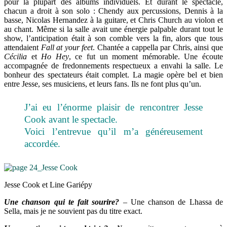
pour la plupart des albums individuels. Et durant le spectacle,
chacun a droit à son solo : Chendy aux percussions, Dennis à la
basse, Nicolas Hernandez à la guitare, et Chris Church au violon et
au chant. Même si la salle avait une énergie palpable durant tout le
show, l’anticipation était à son comble vers la fin, alors que tous
attendaient
Fall at your feet
. Chantée a cappella par Chris, ainsi que
Cécilia
et
Ho Hey
, ce fut un moment mémorable. Une écoute
accompagnée de fredonnements respectueux a envahi la salle. Le
bonheur des spectateurs était complet. La magie opère bel et bien
entre Jesse, ses musiciens, et leurs fans. Ils ne font plus qu’un.
J’ai eu l’énorme plaisir de rencontrer Jesse
Cook avant le spectacle.
Voici l’entrevue qu’il m’a généreusement
accordée.
Jesse Cook et Line Gariépy
Une chanson qui te fait sourire?
–
Une chanson de Lhassa de
Sella, mais je ne souvient pas du titre exact.