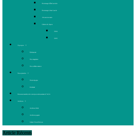
Hommage à Élie Laroche
Hommage à Jean Laurin
10e anniversaire
Cahiers du Japon
2004
2005
À propos
Échéancier
Nos stagiaires
Nos collaborateurs
Nous joindre
Notre équipe
Publicité
Devenez membre de votre journal et assistez à l’AGA
Archives
Archives Web
Archives papier
Cahier Vivez Prévost
Article Récents