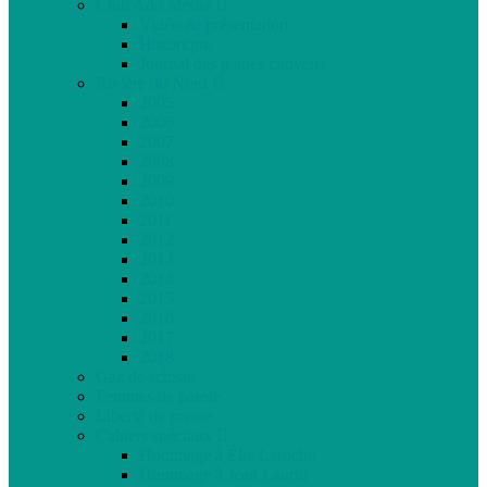
Club Ado Média
Vidéo de présentation
Historique
Journal des jeunes citoyens
Rivière du Nord
2005
2006
2007
2008
2009
2010
2011
2012
2013
2014
2015
2016
2017
2018
Gaz de schiste
Femmes de parole
Liberté de presse
Cahiers spéciaux
Hommage à Élie Laroche
Hommage à Jean Laurin