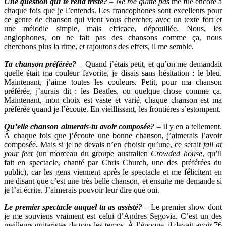
Une question qui te rend triste?
–
Ne me quitte pas
me tue encore à
chaque fois que je l’entends. Les francophones sont excellents pour
ce genre de chanson qui vient vous chercher, avec un texte fort et
une mélodie simple, mais efficace, dépouillée. Nous, les
anglophones, on ne fait pas des chansons comme ça, nous
cherchons plus la rime, et rajoutons des effets, il me semble.
Ta chanson préférée?
–
Quand j’étais petit, et qu’on me demandait
quelle était ma couleur favorite, je disais sans hésitation : le bleu.
Maintenant, j’aime toutes les couleurs. Petit, pour ma chanson
préférée, j’aurais dit : les Beatles, ou quelque chose comme ça.
Maintenant, mon choix est vaste et varié, chaque chanson est ma
préférée quand je l’écoute. En vieillissant, les frontières s’estompent.
Qu’elle chanson aimerais-tu avoir composée?
–
Il y en a tellement.
À chaque fois que j’écoute une bonne chanson, j’aimerais l’avoir
composée. Mais si je ne devais n’en choisir qu’une, ce serait
fall at
your feet
(un morceau du groupe australien
Crowded house
, qu’il
fait en spectacle, chanté par Chris Church, une des préférées du
public), car les gens viennent après le spectacle et me félicitent en
me disant que c’est une très belle chanson, et ensuite me demande si
je l’ai écrite. J’aimerais pouvoir leur dire que oui.
Le premier spectacle auquel tu as assisté?
–
Le premier show dont
je me souviens vraiment est celui d’Andres Segovia. C’est un des
meilleurs guitaristes de tous les temps. À l’époque, il devait avoir 76