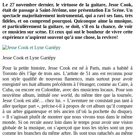
Le 27 novembre dernier, le virtuose de la guitare, Jesse Cook,
était de passage à Saint-Jérôme, une présentation En Scène. Un
spectacle majoritairement instrumental, qui a ravi ses fans, très
fidèles, et on comprend pourquoi. Quiconque aime la musique,
et particulièrement la guitare, se doit, s’il en la chance, de voir
ce musicien sur scène. Et ceux qui ont le bonheur de vivre cette
expérience n’aspirent souvent qu’à une chose, la revivre!
Jesse Cook et Lyne Gariépy
Pour la petite histoire, Jesse Cook est né à Paris, mais a habité à
Toronto dès l’âge de trois ans. L’artiste de 51 ans est reconnu pour
son style qualifié de nouveau flamenco, mais surtout pour avoir
enregistré ses huit albums précédents à l’étranger, comme au Caire, à
Cuba, ou encore en Colombie, avec des musiciens locaux. Pour son
neuvième album, intitulé
one world
, du même titre que la tournée,
Jesse Cook est allé… chez lui. « L’aventure ne consistait pas tant à
aller quelque part », précise-t-il à propos de cet album qu’il compare
à un arbre gigantesque et très ancien (d’où la pochette du disque).
« Il s’agissait plutôt de montrer que nous vivons tous dans le même
monde. Si on recule assez loin dans le temps pour avoir une vision
globale de la musique, on s’aperçoit que tous les styles sont un peu
comme les branches du même arbre. Ils sont tous rattachés au même