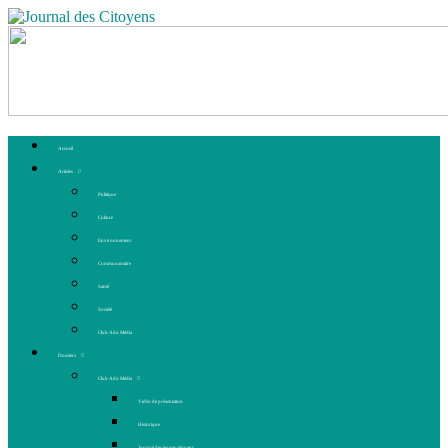
Accueil
Articles
Politique
Culture
Environnement
Communautaire
Santé
Société
Club Ado Média
Dossiers
Club Ado Média
Vidéo de présentation
Historique
Journal des jeunes citoyens