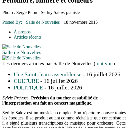
Pénombre, lumière et couleurs
16 juillet 2026
|
Une Saint-Jean rassembleuse
16 juillet 2026
|
CULTURE
16 juillet 2026
|
POLITIQUE
Photo : Serge Pilon - Serhiy Salov, pianiste
16 juillet 2026
|
ENVIRONNEMENT
16 juillet 2026
|
COMMUNAUTAIRE
Posted By:
Salle de Nouvelles
18 novembre 2015
À propos
Articles récents
Salle de Nouvelles
Les derniers articles par Salle de Nouvelles
(
tout voir
)
Une Saint-Jean rassembleuse
- 16 juillet 2026
CULTURE
- 16 juillet 2026
POLITIQUE
- 16 juillet 2026
Sylvie Prévost
–
Précision du toucher et subtilité de
l’interprétation ont fait un concert magnifique.
Serhiy Salov est un musicien complet. Son répertoire couvre toutes
les époques, il se produit autant comme récitaliste que concertiste et
il a signé plusieurs transcriptions de musique pour orchestre. Cette