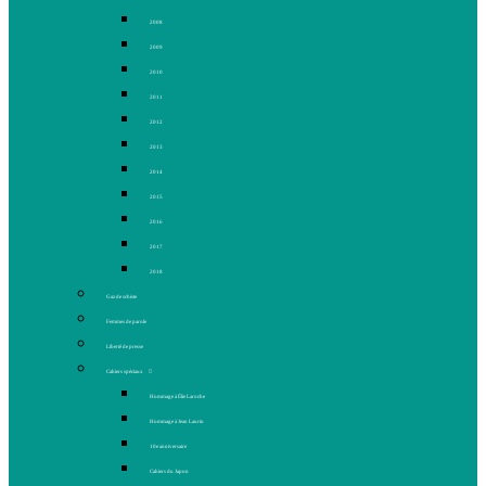
2008
2009
2010
2011
2012
2013
2014
2015
2016
2017
2018
Gaz de schiste
Femmes de parole
Liberté de presse
Cahiers spéciaux
Hommage à Élie Laroche
Hommage à Jean Laurin
10e anniversaire
Cahiers du Japon