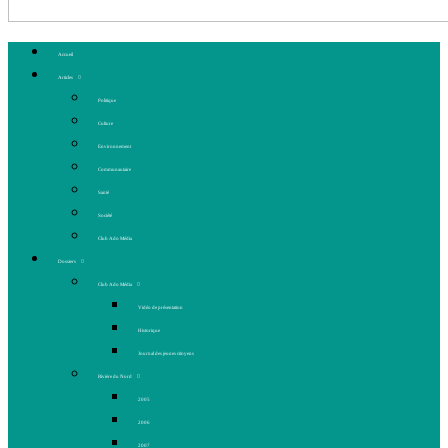
Accueil
Articles
Politique
Culture
Environnement
Communautaire
Santé
Société
Club Ado Média
Dossiers
Club Ado Média
Vidéo de présentation
Historique
Journal des jeunes citoyens
Rivière du Nord
2005
2006
2007