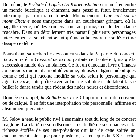
De même, le
Prélude à l’opéra La Khovanshchina
donne à entendre
un monde bucolique et charmant, sans passé ni futur, brutalement
interrompu par un drame funeste. Mieux encore,
Une nuit sur le
mont Chauve
nous transporte dans un cauchemar grinçant, où la
pagaille règne, où les sorciers sont au paroxysme de leur danse
macabre. Dans un déroulement très narratif, plusieurs personnages
interviennent et se mêlent avant qu’une aube tendre ne se lève et ne
dissipe ce délire.
Poursuivant sa recherche des couleurs dans la 2e partie du concert,
Salov a livré un
Gaspard de la nuit
parfaitement cohérent, malgré la
succession rapide des ambiances. Ce fut un étincelant livre d’images
au parcours duquel il a modulé volume, phrasés et lignes mélodiques
comme celui qui raconte modifie sa voix selon le personnage qui
agit.
La valse
, interprétée avec autant de subtilité et de talent laisse
briller la danse tandis que rôdent des nuées noires et discordantes.
Donnée en rappel,
la Ballade no 1
de Chopin n’a rien de convenu
ou de calqué. Il en fait une interprétation très personnelle, affirmée et
absolument prenante.
M. Salov a tenu le public rivé à ses mains tout du long de ce concert
magique. La clarté de son discours, la subtilité de ses nuances et la
richesse étoffée de ses interprétations ont fait de cette soirée un
enchantement, bien que pour plusieurs, la musique du XXe siècle,