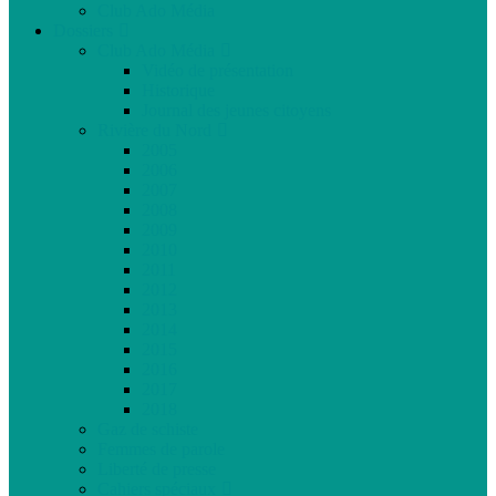
Club Ado Média
Dossiers
Club Ado Média
Vidéo de présentation
Historique
Journal des jeunes citoyens
Rivière du Nord
2005
2006
2007
2008
2009
2010
2011
2012
2013
2014
2015
2016
2017
2018
Gaz de schiste
Femmes de parole
Liberté de presse
Cahiers spéciaux