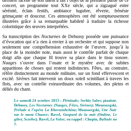
dernière facette de son talent a fait l’objet de la première partie de ce
concert, un programme tout XXe siècle, qui a zigzagué entre
sérénité, éclats festifs, ambiance lugubre, rêverie, frénésie
grimaçante et douceur. Ces atmosphères ont été somptueusement
illustrées grâce à sa remarquable habileté à traduire la richesse
coloristique des œuvres interprétées.
Sa transcription des
Nocturnes
de Debussy possède une puissance
d’évocation qui n’a rien à envier à un orchestre et qui suppose non
seulement une compréhension exhaustive de l’œuvre, jusqu’à la
place de la moindre note, mais aussi le contrôle parfait de chaque
doigt afin que chaque fil trouve sa place dans le tissu sonore.
Nuages
s’ouvre dans l’ouate et le mystère avec de subites
apparitions de choses qui restent indistinctes. Fêtes, au contraire,
réfère distinctement au monde militaire, sur un fond effervescent et
excité.
Sirènes
fait intervenir un doux soleil scintillant à travers les
flots, avec un contrôle extraordinaire des volumes, des pleins et
déliés du chant.
Le samedi 24 octobre 2015 :
Plénitude
; Serhiy Salov, pianiste.
Debussy,
Les Nocturnes
(Nuages, Fêtes, Sirènes)
; Moussorgski,
Prélude à l’opéra La Khovanshchina
; Moussorgski,
Une Nuit
sur le mont Chauve
; Ravel,
Gaspard de la nuit
(Ondine, Le
gibet, Scarbo
); Ravel,
La Valse
; en rappel : Chopin,
Ballade no
1
.