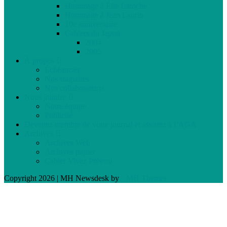
Hommage à Élie Laroche
Hommage à Jean Laurin
10e anniversaire
Cahiers du Japon
2004
2005
À propos
Échéancier
Nos stagiaires
Nos collaborateurs
Nous joindre
Notre équipe
Publicité
Devenez membre de votre journal et assistez à l’AGA
Archives
Archives Web
Archives papier
Cahier Vivez Prévost
Copyright 2026 | MH Newsdesk by
MH Themes