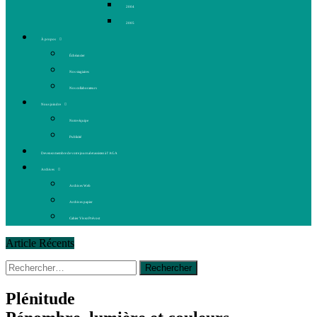
2004
2005
À propos
Échéancier
Nos stagiaires
Nos collaborateurs
Nous joindre
Notre équipe
Publicité
Devenez membre de votre journal et assistez à l’AGA
Archives
Archives Web
Archives papier
Cahier Vivez Prévost
Article Récents
Rechercher :
14 octobre 2015
|
La course de boîtes à savon du club
Optimiste de Prévost
Le rendez-vous des bolides
Plénitude
30 juin 2015
|
Fantaisie et créativité en mode jeunesse