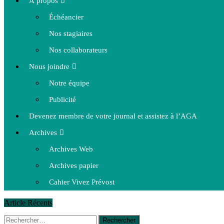
À propos
Échéancier
Nos stagiaires
Nos collaborateurs
Nous joindre
Notre équipe
Publicité
Devenez membre de votre journal et assistez à l’AGA
Archives
Archives Web
Archives papier
Cahier Vivez Prévost
Article Récents
Rechercher :
14 octobre 2015
|
La course de boîtes à savon du club Optimist