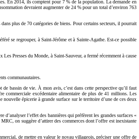
istes. En 2014, ils comptent pour 7 % de la population. La demande en
 consommation devraient augmenter de 24 % pour un total d’environ 763
 dans plus de 70 catégories de biens. Pour certains secteurs, il pourrait
référé se regrouper, à Saint-Jérôme et à Sainte-Agathe. Est-ce possible
rnaux Les Presses du Monde, à Saint-Sauveur, a fermé récemment à cause
ments communautaires.
 de bassin de vie. À mon avis, c’est dans cette perspective qu’il faut
fre commerciale excédentaire alimentaire de plus de 41 millions. Les
 nouvelle épicerie à grande surface sur le territoire d’une de ces deux
d’analyser l’effet des bannières qui préfèrent les grandes surfaces «
a MRC, on suggère d’attirer des commerces dont l’offre est inexistante
ercial, de mettre en valeur le noyau villageois, préciser une offre de