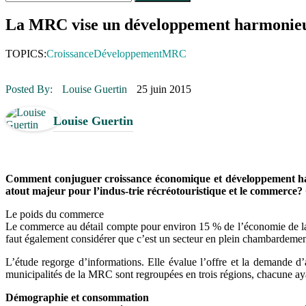
Le rendez-vous des bolides
30 juin 2015
|
Fantaisie et créativité en mode jeunesse
La MRC vise un développement harmonie
16 juillet 2026
|
Une Saint-Jean rassembleuse
16 juillet 2026
|
CULTURE
TOPICS:
Croissance
Développement
MRC
16 juillet 2026
|
POLITIQUE
16 juillet 2026
|
ENVIRONNEMENT
16 juillet 2026
|
COMMUNAUTAIRE
Posted By:
Louise Guertin
25 juin 2015
Louise Guertin
Comment conjuguer croissance économique et développement harmo
atout majeur pour l’indus-trie récréotouristique et le commerce?
Le poids du commerce
Le commerce au détail compte pour environ 15 % de l’économie de la MR
faut également considérer que c’est un secteur en plein chambardement
L’étude regorge d’informations. Elle évalue l’offre et la demande d
municipalités de la MRC sont regroupées en trois régions, chacune aya
Démographie et consommation