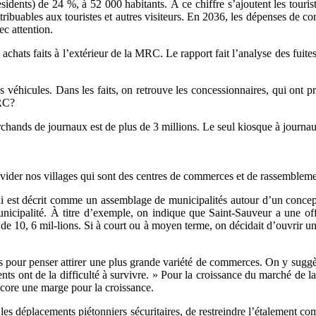
sidents) de 24 %, à 52 000 habitants. À ce chiffre s’ajoutent les tour
ribuables aux touristes et autres visiteurs. En 2036, les dépenses de
ec attention.
chats faits à l’extérieur de la MRC. Le rapport fait l’analyse des fuites
 véhicules. Dans les faits, on retrouve les concessionnaires, qui ont p
MRC?
 marchands de journaux est de plus de 3 millions. Le seul kiosque à jou
s vider nos villages qui sont des centres de commerces et de rassemble
 qui est décrit comme un assemblage de municipalités autour d’un concept
unicipalité. À titre d’exemple, on indique que Saint-Sauveur a une of
e 10, 6 mil-lions. Si à court ou à moyen terme, on décidait d’ouvrir une
pour penser attirer une plus grande variété de commerces. On y suggère 
nts ont de la difficulté à survivre. » Pour la croissance du marché de l
encore une marge pour la croissance.
s déplacements piétonniers sécuritaires, de restreindre l’étalement comm