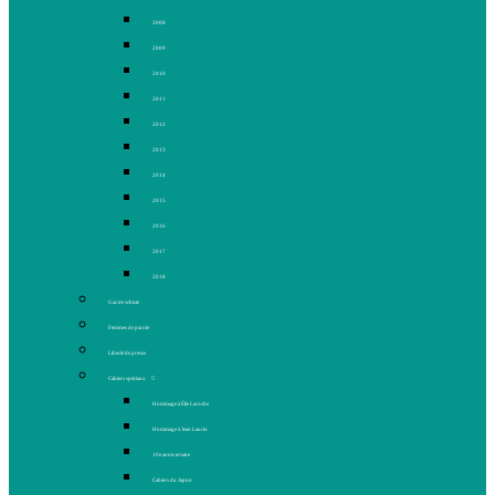
2008
2009
2010
2011
2012
2013
2014
2015
2016
2017
2018
Gaz de schiste
Femmes de parole
Liberté de presse
Cahiers spéciaux
Hommage à Élie Laroche
Hommage à Jean Laurin
10e anniversaire
Cahiers du Japon