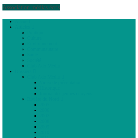
Association médias écris
Accueil
Articles
Politique
Culture
Environnement
Communautaire
Santé
Société
Club Ado Média
Dossiers
Club Ado Média
Vidéo de présentation
Historique
Journal des jeunes citoyens
Rivière du Nord
2005
2006
2007
2008
2009
2010
2011