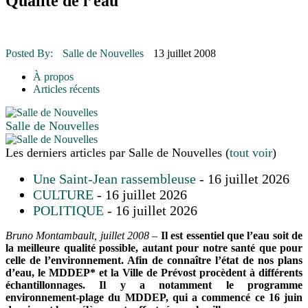
Qualité de l’eau
16 juillet 2026
|
Une Saint-Jean rassembleuse
16 juillet 2026
|
CULTURE
16 juillet 2026
|
POLITIQUE
16 juillet 2026
|
ENVIRONNEMENT
16 juillet 2026
|
COMMUNAUTAIRE
Posted By:
Salle de Nouvelles
13 juillet 2008
À propos
Articles récents
Salle de Nouvelles
Les derniers articles par Salle de Nouvelles
(
tout voir
)
Une Saint-Jean rassembleuse
- 16 juillet 2026
CULTURE
- 16 juillet 2026
POLITIQUE
- 16 juillet 2026
Bruno Montambault, juillet 2008 –
Il est essentiel que l’eau soit de
la meilleure qualité possible, autant pour notre santé que pour
celle de l’environnement. Afin de connaître l’état de nos plans
d’eau, le MDDEP* et la Ville de Prévost procèdent à différents
échantillonnages. Il y a notamment le programme
environnement-plage du MDDEP, qui a commencé ce 16 juin