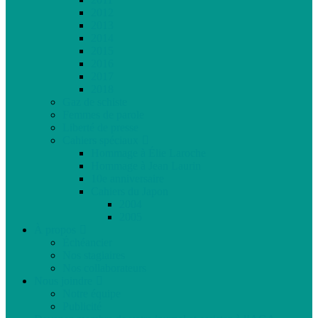
2012
2013
2014
2015
2016
2017
2018
Gaz de schiste
Femmes de parole
Liberté de presse
Cahiers spéciaux
Hommage à Élie Laroche
Hommage à Jean Laurin
10e anniversaire
Cahiers du Japon
2004
2005
À propos
Échéancier
Nos stagiaires
Nos collaborateurs
Nous joindre
Notre équipe
Publicité