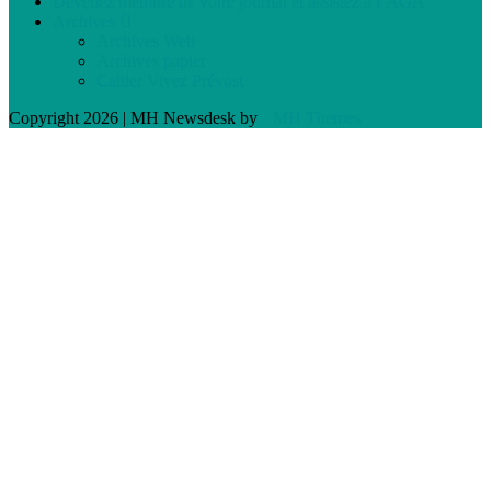
Devenez membre de votre journal et assistez à l’AGA
Archives
Archives Web
Archives papier
Cahier Vivez Prévost
Copyright 2026 | MH Newsdesk by
MH Themes