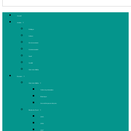
Accueil
Articles
Politique
Culture
Environnement
Communautaire
Santé
Société
Club Ado Média
Dossiers
Club Ado Média
Vidéo de présentation
Historique
Journal des jeunes citoyens
Rivière du Nord
2005
2006
2007