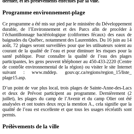
dernier, et les prélèvements effectués par la ville.
Programme environnement-plage
Ce programme a été mis sur pied par le ministère du Développement
durable, de l’Environnement et des Parcs afin de procéder à
l’échantillonnage bactériologique (coliformes fécaux) des eaux de
baignades du Québec, notamment des Laurentides. Du 16 juin au 14
août, 72 plages seront surveillées pour que les utilisateurs soient au
courant de la qualité de l’eau et pour diminuer les risques pour la
santé publique. Pour connaître la qualité de l’eau des plages
participantes, les gens peuvent téléphoner au 450-433-2220 (Centre
de contrôle environnemental de la région) ou visiter le site Internet
suivant : www.mddep. gouv.qc.ca/regions/region_15/liste_
plage15.asp.
D’un point de vue plus local, trois plages de Sainte-Anne-des-Lacs
et deux de Prévost participent au programme. Dernièrement (2
juillet), les plages du camp de l’Avenir et du camp Olier ont été
analysées et ont toutes deux reçu la mention A., cela signifie que la
qualité de l’eau est excellente et que tous les usages récréatifs sont
permis.
Prélèvements de la ville