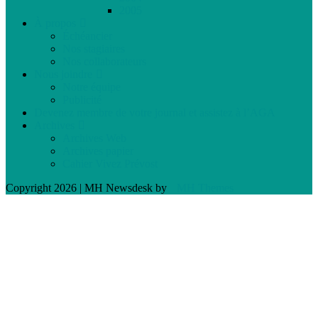
2005
À propos
Échéancier
Nos stagiaires
Nos collaborateurs
Nous joindre
Notre équipe
Publicité
Devenez membre de votre journal et assistez à l’AGA
Archives
Archives Web
Archives papier
Cahier Vivez Prévost
Copyright 2026 | MH Newsdesk by
MH Themes