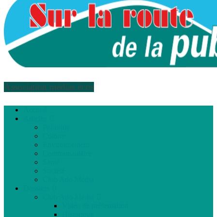
Association médias écris
Accueil
Articles
Politique
Culture
Environnement
Communautaire
Santé
Société
Club Ado Média
Dossiers
Club Ado Média
Vidéo de présentation
Historique