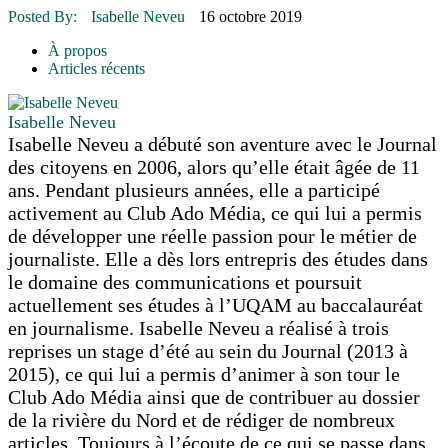
16 juillet 2026
|
Une Saint-Jean rassembleuse
Posted By:
Isabelle Neveu
16 octobre 2019
16 juillet 2026
|
CULTURE
16 juillet 2026
|
POLITIQUE
À propos
16 juillet 2026
|
ENVIRONNEMENT
Articles récents
16 juillet 2026
|
COMMUNAUTAIRE
Isabelle Neveu
Isabelle Neveu a débuté son aventure avec le Journal
des citoyens en 2006, alors qu’elle était âgée de 11
ans. Pendant plusieurs années, elle a participé
activement au Club Ado Média, ce qui lui a permis
de développer une réelle passion pour le métier de
journaliste. Elle a dès lors entrepris des études dans
le domaine des communications et poursuit
actuellement ses études à l’UQAM au baccalauréat
en journalisme. Isabelle Neveu a réalisé à trois
reprises un stage d’été au sein du Journal (2013 à
2015), ce qui lui a permis d’animer à son tour le
Club Ado Média ainsi que de contribuer au dossier
de la rivière du Nord et de rédiger de nombreux
articles. Toujours à l’écoute de ce qui se passe dans