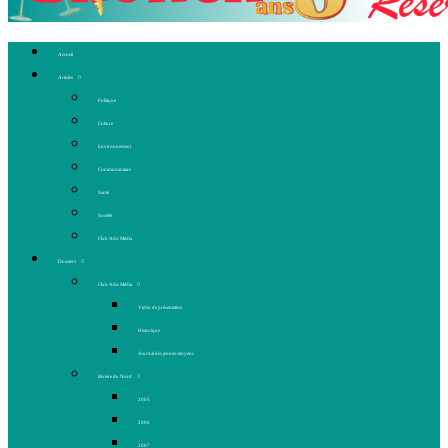
Accueil
Articles
Politique
Culture
Environnement
Communautaire
Santé
Société
Club Ado Média
Dossiers
Club Ado Média
Vidéo de présentation
Historique
Journal des jeunes citoyens
Rivière du Nord
2005
2006
2007