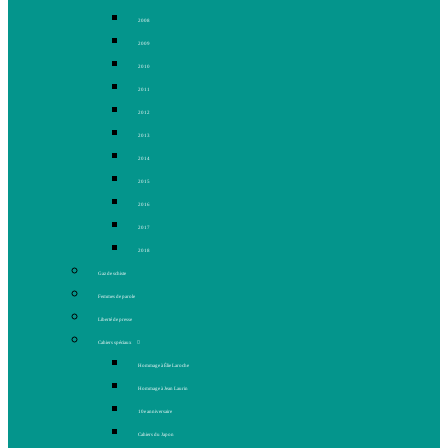
2008
2009
2010
2011
2012
2013
2014
2015
2016
2017
2018
Gaz de schiste
Femmes de parole
Liberté de presse
Cahiers spéciaux
Hommage à Élie Laroche
Hommage à Jean Laurin
10e anniversaire
Cahiers du Japon