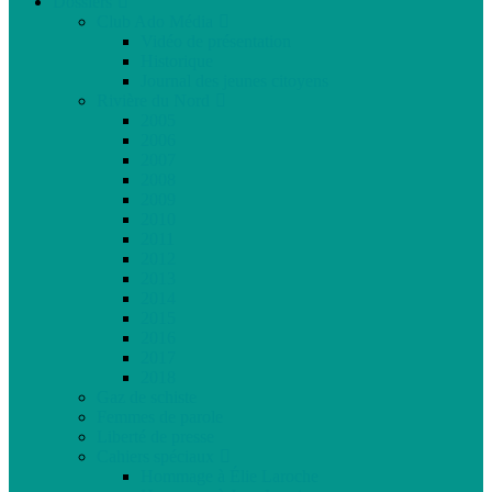
Dossiers
Club Ado Média
Vidéo de présentation
Historique
Journal des jeunes citoyens
Rivière du Nord
2005
2006
2007
2008
2009
2010
2011
2012
2013
2014
2015
2016
2017
2018
Gaz de schiste
Femmes de parole
Liberté de presse
Cahiers spéciaux
Hommage à Élie Laroche