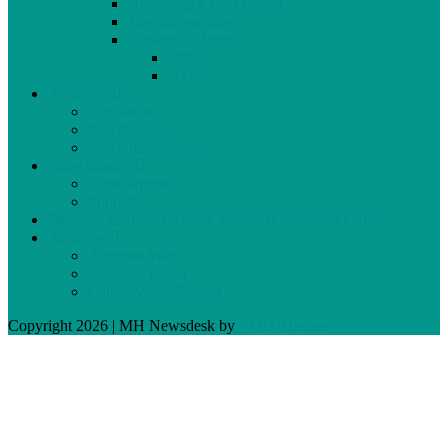
Hommage à Jean Laurin
10e anniversaire
Cahiers du Japon
2004
2005
À propos
Échéancier
Nos stagiaires
Nos collaborateurs
Nous joindre
Notre équipe
Publicité
Devenez membre de votre journal et assistez à l’AGA
Archives
Archives Web
Archives papier
Cahier Vivez Prévost
Copyright 2026 | MH Newsdesk by
MH Themes