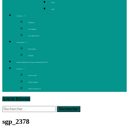
2004
2005
À propos
Échéancier
Nos stagiaires
Nos collaborateurs
Nous joindre
Notre équipe
Publicité
Devenez membre de votre journal et assistez à l’AGA
Archives
Archives Web
Archives papier
Cahier Vivez Prévost
Article Récents
Rechercher :
14 octobre 2015
|
La course de boîtes à savon du club
Optimiste de Prévost
Le rendez-vous des bolides
sgp_2378
30 juin 2015
|
Fantaisie et créativité en mode jeunesse