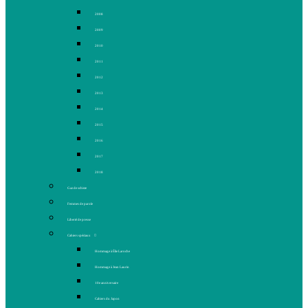
2008
2009
2010
2011
2012
2013
2014
2015
2016
2017
2018
Gaz de schiste
Femmes de parole
Liberté de presse
Cahiers spéciaux
Hommage à Élie Laroche
Hommage à Jean Laurin
10e anniversaire
Cahiers du Japon