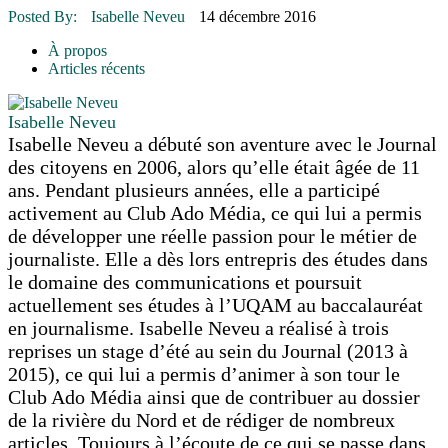
16 juillet 2026
|
Une Saint-Jean rassembleuse
Posted By:
Isabelle Neveu
14 décembre 2016
16 juillet 2026
|
CULTURE
16 juillet 2026
|
POLITIQUE
À propos
16 juillet 2026
|
ENVIRONNEMENT
Articles récents
16 juillet 2026
|
COMMUNAUTAIRE
Isabelle Neveu
Isabelle Neveu a débuté son aventure avec le Journal
des citoyens en 2006, alors qu’elle était âgée de 11
ans. Pendant plusieurs années, elle a participé
activement au Club Ado Média, ce qui lui a permis
de développer une réelle passion pour le métier de
journaliste. Elle a dès lors entrepris des études dans
le domaine des communications et poursuit
actuellement ses études à l’UQAM au baccalauréat
en journalisme. Isabelle Neveu a réalisé à trois
reprises un stage d’été au sein du Journal (2013 à
2015), ce qui lui a permis d’animer à son tour le
Club Ado Média ainsi que de contribuer au dossier
de la rivière du Nord et de rédiger de nombreux
articles. Toujours à l’écoute de ce qui se passe dans