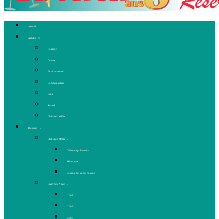
Accueil
Articles
Politique
Culture
Environnement
Communautaire
Santé
Société
Club Ado Média
Dossiers
Club Ado Média
Vidéo de présentation
Historique
Journal des jeunes citoyens
Rivière du Nord
2005
2006
2007