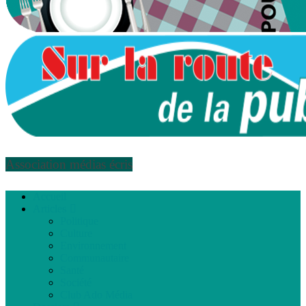
Association médias écris
Accueil
Articles
Politique
Culture
Environnement
Communautaire
Santé
Société
Club Ado Média