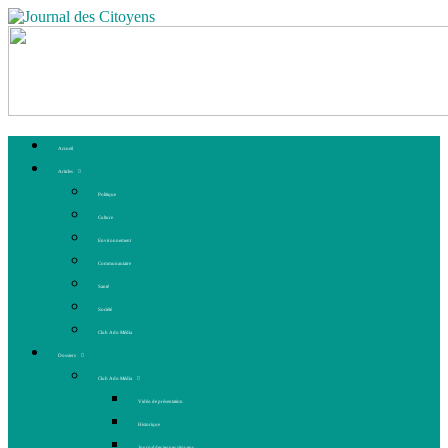
Accueil
Articles
Politique
Culture
Environnement
Communautaire
Santé
Société
Club Ado Média
Dossiers
Club Ado Média
Vidéo de présentation
Historique
Journal des jeunes citoyens