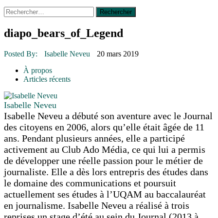
Rechercher :
14 octobre 2015
|
La course de boîtes à savon du club
Optimiste de Prévost
Le rendez-vous des bolides
diapo_bears_of_Legend
30 juin 2015
|
Fantaisie et créativité en mode jeunesse
16 juillet 2026
|
Une Saint-Jean rassembleuse
Posted By:
Isabelle Neveu
20 mars 2019
16 juillet 2026
|
CULTURE
16 juillet 2026
|
POLITIQUE
À propos
16 juillet 2026
|
ENVIRONNEMENT
Articles récents
16 juillet 2026
|
COMMUNAUTAIRE
Isabelle Neveu
Isabelle Neveu a débuté son aventure avec le Journal
des citoyens en 2006, alors qu’elle était âgée de 11
ans. Pendant plusieurs années, elle a participé
activement au Club Ado Média, ce qui lui a permis
de développer une réelle passion pour le métier de
journaliste. Elle a dès lors entrepris des études dans
le domaine des communications et poursuit
actuellement ses études à l’UQAM au baccalauréat
en journalisme. Isabelle Neveu a réalisé à trois
reprises un stage d’été au sein du Journal (2013 à