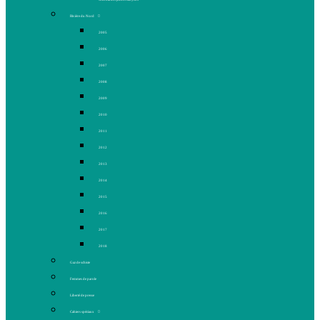
Rivière du Nord
2005
2006
2007
2008
2009
2010
2011
2012
2013
2014
2015
2016
2017
2018
Gaz de schiste
Femmes de parole
Liberté de presse
Cahiers spéciaux