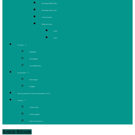
Hommage à Élie Laroche
Hommage à Jean Laurin
10e anniversaire
Cahiers du Japon
2004
2005
À propos
Échéancier
Nos stagiaires
Nos collaborateurs
Nous joindre
Notre équipe
Publicité
Devenez membre de votre journal et assistez à l’AGA
Archives
Archives Web
Archives papier
Cahier Vivez Prévost
Article Récents