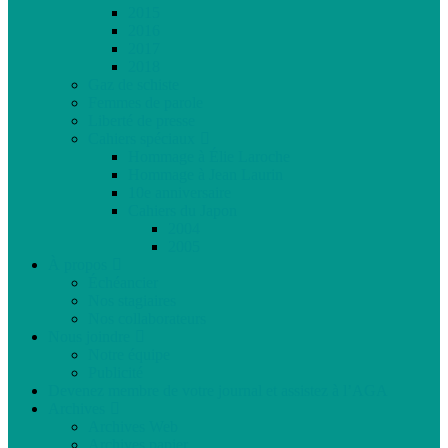
2015
2016
2017
2018
Gaz de schiste
Femmes de parole
Liberté de presse
Cahiers spéciaux
Hommage à Élie Laroche
Hommage à Jean Laurin
10e anniversaire
Cahiers du Japon
2004
2005
À propos
Échéancier
Nos stagiaires
Nos collaborateurs
Nous joindre
Notre équipe
Publicité
Devenez membre de votre journal et assistez à l’AGA
Archives
Archives Web
Archives papier