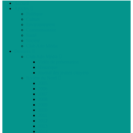
Accueil
Articles
Politique
Culture
Environnement
Communautaire
Santé
Société
Club Ado Média
Dossiers
Club Ado Média
Vidéo de présentation
Historique
Journal des jeunes citoyens
Rivière du Nord
2005
2006
2007
2008
2009
2010
2011
2012
2013
2014